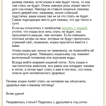
размер лежака, если кошке в нем будет тесно, то она
там спать не будет. Очень важную роль играет место
для сна кошки. Никогда не ставьте кошачью лежанку
около дверей или, например, возле собачьей
подстилки, ваша кошка там ни за что спать не будет.
Самое подходящее место для лежака, это где тепло и
сухо.
Если вы относитесь к любителям
поспать с кошкой
,
учтите, что кошка всю ночь спать не будет, она
просыпается раньше, чем человек. Если повешать
плотные шторы на окно, которые не будут пропускать
утренний свет, возможно, кошка проснется вместе с
вами.
Чтобы кошка вас ночью не тревожила, не позволяйте ей
отсыпаться днем. Помешать кошачьему сну поможет
включенный телевизор или журчание воды.
Всегда мойте вовремя кошачий лоток. Хоть кошка и
чистоплотное животное, все равно она попадает лапами
в лоток, а потом идет спать к вам в постель, это очень
опасно для человеческого здоровья.
Почему кошки любят спать на человеке мы объяснили,
здоровья вам и вашему питомцу!
Всем удачи!
Понравилась статья? Поделись с друзьями в соц.сетях: