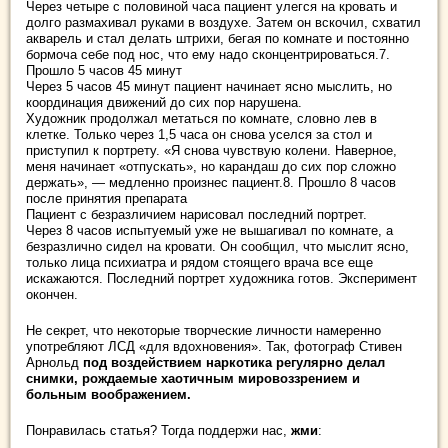
Через четыре с половиной часа пациент улегся на кровать и
долго размахивал руками в воздухе. Затем он вскочил, схватил
акварель и стал делать штрихи, бегая по комнате и постоянно
бормоча себе под нос, что ему надо сконцентрироваться.7.
Прошло 5 часов 45 минут
Через 5 часов 45 минут пациент начинает ясно мыслить, но
координация движений до сих пор нарушена.
Художник продолжал метаться по комнате, словно лев в
клетке. Только через 1,5 часа он снова уселся за стол и
приступил к портрету. «Я снова чувствую колени. Наверное,
меня начинает «отпускать», но карандаш до сих пор сложно
держать», — медленно произнес пациент.8. Прошло 8 часов
после принятия препарата
Пациент с безразличием нарисовал последний портрет.
Через 8 часов испытуемый уже не вышагивал по комнате, а
безразлично сидел на кровати. Он сообщил, что мыслит ясно,
только лица психиатра и рядом стоящего врача все еще
искажаются. Последний портрет художника готов. Эксперимент
окончен.
Не секрет, что некоторые творческие личности намеренно
употребляют ЛСД «для вдохновения». Так, фотограф Стивен
Арнольд
под воздействием наркотика регулярно делал
снимки, рождаемые хаотичным мировоззрением и
больным воображением.
Понравилась статья? Тогда поддержи нас,
жми
: