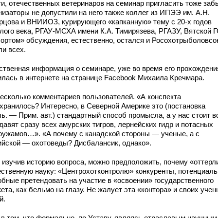
ти, отечественных ветеринаров на семинар пригласить тоже заб
низаторы не допустили на него также коллег из ИПЭЭ им. А.Н.
рцова и ВНИИОЗ, курирующего «капканную» тему с 20-х годов
лого века, РГАУ-МСХА имени К.А. Тимирязева, РГАЗУ, Вятской 
бортом» обсуждения, естественно, остался и Росохотрыболовсо
ли всех.
ственная информация о семинаре, уже во время его прохождени
илась в интернете на странице Facebook Михаила Кречмара.
несколько комментариев пользователей. «А конспекта
охранилось? Интересно, в Северной Америке это (постановка
ь. — Прим. авт.) стандартный способ промысла, а у нас стоит в
давят сразу всех амурских тигров, лернейских гидр и потасных
оужамов…». «А почему с канадской стороны — ученые, а с
ийской — охотоведы? Дисбалансик, однако».
, изучив историю вопроса, можно предположить, почему «оттерл
ественную науку: «Центрохотконтролю» конкуренты, потенциаль
обные претендовать на участие в «освоении» государственного
та, как бельмо на глазу. Не жалует эта «контора» и своих уче
й.
 в том, что формально, по Уставу, являясь отраслевым научным