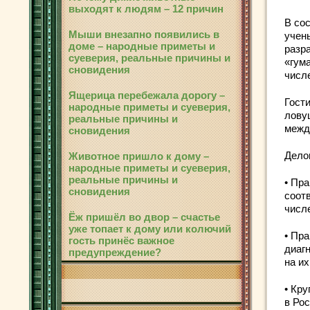
выходят к людям – 12 причин
В со
Мыши внезапно появились в
учен
доме – народные приметы и
разр
суеверия, реальные причины и
«гум
сновидения
числ
Ящерица перебежала дорогу –
Гост
народные приметы и суеверия,
лову
реальные причины и
межд
сновидения
Дело
Животное пришло к дому –
народные приметы и суеверия,
реальные причины и
• Пр
сновидения
соот
числ
Ёж пришёл во двор – счастье
уже топает к дому или колючий
• Пр
гость принёс важное
диаг
предупреждение?
на и
• Кр
в Ро