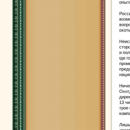
опыт
Росс
возм
вопр
охот
Неис
стор
и по
где 
пром
пред
наци
Ниче
Охот
дире
13 ч
трое
комп
Лишь