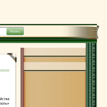
рыбалка
-
яйства
роль»