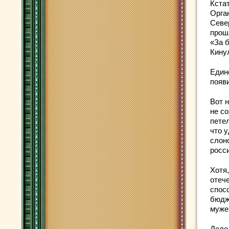
Кста
Орга
Севе
прош
«За 
Кину
Един
появ
Вот 
не с
петел
что у
слон
росс
Хотя
отеч
спос
бюдже
муже
Дело