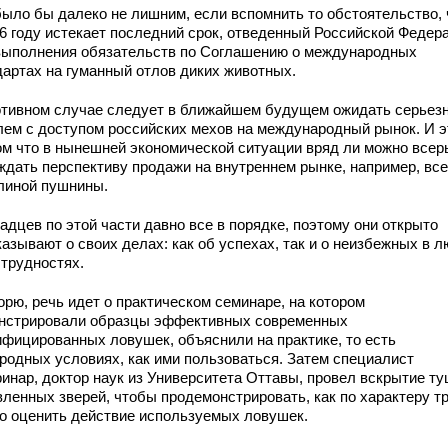
было бы далеко не лишним, если вспомнить то обстоятельство, 
16 году истекает последний срок, отведенный Российской Федер
выполнения обязательств по Соглашению о международных
дартах на гуманный отлов диких животных.
отивном случае следует в ближайшем будущем ожидать серьез
лем с доступом российских мехов на международный рынок. И э
ом что в нынешней экономической ситуации вряд ли можно всер
ждать перспективу продажи на внутреннем рынке, например, вс
линой пушнины.
адцев по этой части давно все в порядке, поэтому они открыто
азывают о своих делах: как об успехах, так и о неизбежных в 
 трудностях.
орю, речь идет о практическом семинаре, на котором
нстрировали образцы эффективных современных
ифицированных ловушек, объяснили на практике, то есть
иродных условиях, как ими пользоваться. Затем специалист
ринар, доктор наук из Университета Оттавы, провел вскрытие т
вленных зверей, чтобы продемонстрировать, как по характеру т
о оценить действие используемых ловушек.