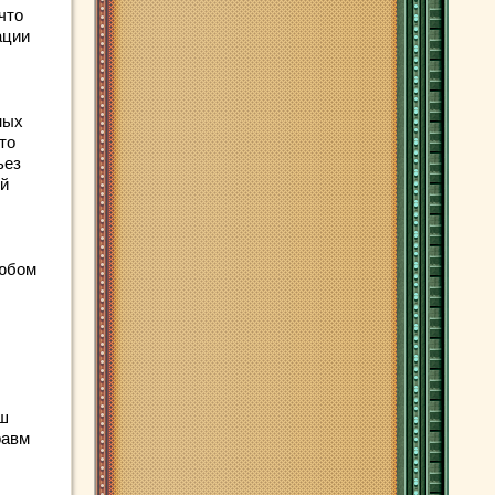
что
ации
ных
то
ьез
ей
любом
уш
равм