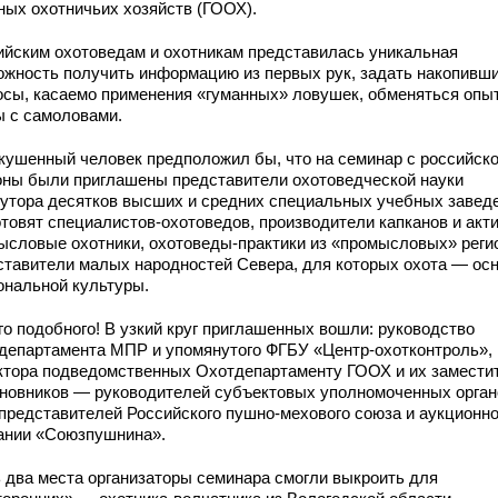
ных охотничьих хозяйств (ГООХ).
ийским охотоведам и охотникам представилась уникальная
ожность получить информацию из первых рук, задать накопивш
осы, касаемо применения «гуманных» ловушек, обменяться опы
ы с самоловами.
кушенный человек предположил бы, что на семинар с российск
оны были приглашены представители охотоведческой науки
лутора десятков высших и средних специальных учебных завед
готовят специалистов-охотоведов, производители капканов и акт
ысловые охотники, охотоведы-практики из «промысловых» реги
ставители малых народностей Севера, для которых охота — ос
ональной культуры.
го подобного! В узкий круг приглашенных вошли: руководство
департамента МПР и упомянутого ФГБУ «Центр-охотконтроль»,
ктора подведомственных Охотдепартаменту ГООХ и их замести
иновников — руководителей субъектовых уполномоченных орган
 представителей Российского пушно-мехового союза и аукционн
ании «Союзпушнина».
 два места организаторы семинара смогли выкроить для