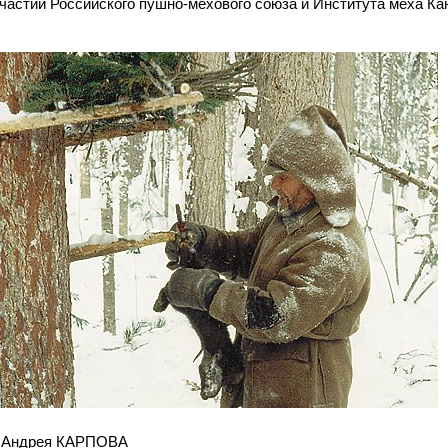
участии Российского пушно-мехового союза и Института меха К
.
 Андрея КАРПОВА