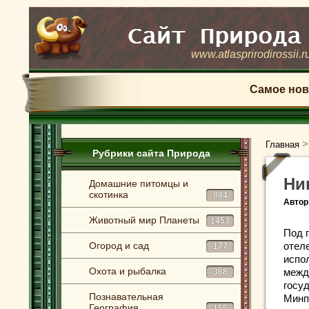
www.atlasprirodirossii.r
Самое нов
Главная
Рубрики сайта Природа
Ни
Домашние питомцы и
скотинка
884
Автор
Животный мир Планеты
1453
Под 
Огород и сад
отел
177
испо
Охота и рыбалка
межд
368
госу
Познавательная
Минп
География
155