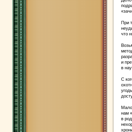
подр
«зач
При 
неуд
что 
Возь
метод
разр
и пр
в на
С ког
охот
угодь
досту
Мало 
нам 
в ро
нехо
хрон