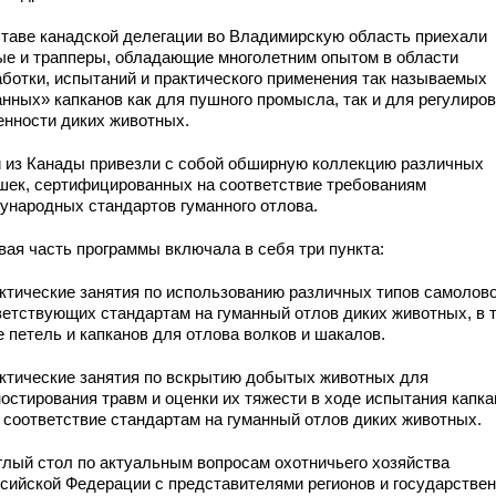
ставе канадской делегации во Владимирскую область приехали
ые и трапперы, обладающие многолетним опытом в области
аботки, испытаний и практического применения так называемых
анных» капканов как для пушного промысла, так и для регулиро
енности диких животных.
и из Канады привезли с собой обширную коллекцию различных
шек, сертифицированных на соответствие требованиям
ународных стандартов гуманного отлова.
вая часть программы включала в себя три пункта:
актические занятия по использованию различных типов самолово
ветствующих стандартам на гуманный отлов диких животных, в 
е петель и капканов для отлова волков и шакалов.
актические занятия по вскрытию добытых животных для
ностирования травм и оценки их тяжести в ходе испытания капка
х соответствие стандартам на гуманный отлов диких животных.
углый стол по актуальным вопросам охотничьего хозяйства
ссийской Федерации с представителями регионов и государстве