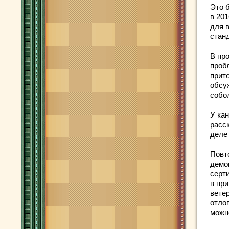
Это 
в 20
для 
стан
В пр
проб
прит
обсу
собо
У кан
расск
деле
Повт
демо
серт
в пр
вете
отло
можн