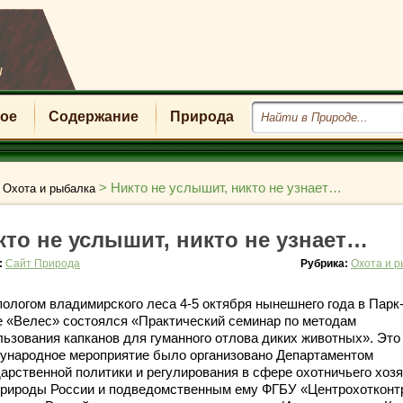
u
ое
Содержание
Природа
>
>
Никто не услышит, никто не узнает…
Охота и рыбалка
кто не услышит, никто не узнает…
:
Сайт Природа
Рубрика:
Охота и 
пологом владимирского леса 4-5 октября нынешнего года в Парк
е «Велес» состоялся «Практический семинар по методам
льзования капканов для гуманного отлова диких животных». Это
ународное мероприятие было организовано Департаментом
дарственной
политики и регулирования в сфере охотничьего хоз
рироды России и подведомственным ему ФГБУ «Центрохотконт