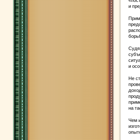
«пос
и пр
Прим
пред
расп
борь
Судя
субъ
ситу
и ос
Не ст
пров
дохо
прод
прим
на т
Чем 
изго
опыт