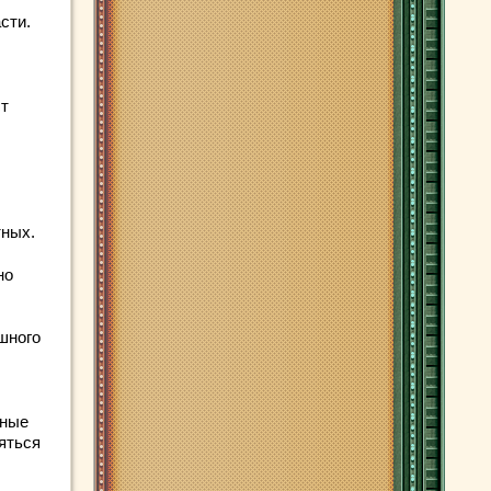
сти.
ст
тных.
но
шного
нные
яться