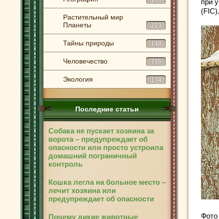
при 
(FIC)
Растительный мир
Планеты
213
Тайны природы
148
Человечество
756
Экология
134
Последние статьи
Собака не пускает хозяина за
ворота – предупреждает об
опасности или просто устроила
домашний пограничный
контроль
Кошка легла на больное место –
лечит хозяина или
предупреждает об опасности
Фото
Почему дикие животные