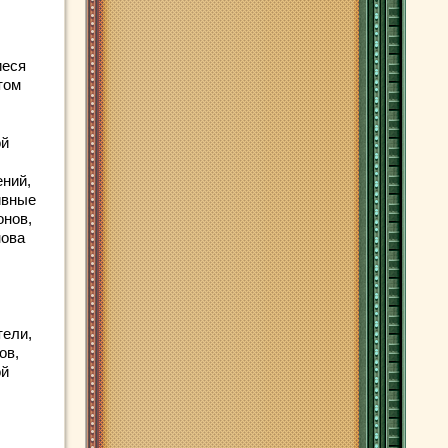
иеся
том
ой
ений,
ивные
онов,
нова
тели,
ов,
ой