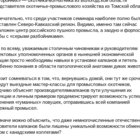
торонних» — охотника-волчатника из Вологодской области
едставителя охотничье-промыслового хозяйства из Томской обла
ечательно, что среди участников семинара наиболее полно был
ставлен Северо-Кавказский регион. Видимо, именно там сейчас
оложен центр российского пушного промысла, а заодно и форпо
бы с «серыми разбойниками».
 по всему, уважаемым столичным чиновникам и руководителям
ектовых уполномоченных органов в нынешней экономической
ации просто необходимы навыки в установке капканов и петель
обенно познания в области патологической анатомии диких живо
оит сомневаться в том, что, вернувшись домой, они тут же сроч
едут выездные мастер-классы для промысловых охотников,
дчиво объяснят производителямкапканов пути улучшения их
укции и личным примером продемонстрируют возможность успе
енения «гуманных» ловушек, отправившись всей компанией
аежный промысел.
иначе можно объяснить, что даже немногочисленные отечестве
товители капканов были лишены уникальной возможности обмен
ом с канадскими коллегами?