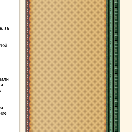
е, за
угой
вали
ьи
у
ой
ние