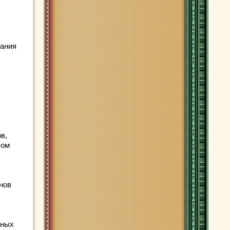
вания
в,
том
нов
нных