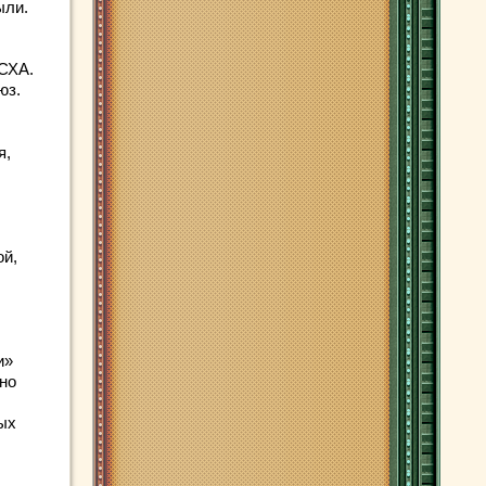
ыли.
ГСХА.
юз.
я,
ой,
и»
но
ных