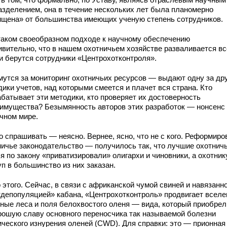
азделением, она в течение нескольких лет была планомерно
ищена» от большинства имеющих ученую степень сотрудников.
таком своеобразном подходе к научному обеспечению
ивительно, что в нашем охотничьем хозяйстве разваливается вс
ни берутся сотрудники «Центрохотконтроля».
мутся за мониторинг охотничьих ресурсов — выдают одну за др
ики учетов, над которыми смеется и плачет вся страна. Кто
абатывает эти методики, кто проверяет их достоверность
еимущества? Безымянность авторов этих разработок — нонсенс
учном мире.
о спрашивать — неясно. Вернее, ясно, что не с кого. Реформиро
ничье законодательство — получилось так, что лучшие охотнич
я по закону «приватизировали» олигархи и чиновники, а охотник
п в большинство из них заказан.
этого. Сейчас, в связи с африканской чумой свиней и навязанн
«депопуляцией» кабана, «Центрохотконтроль» продвигает вселе
дные леса и поля белохвостого оленя — вида, который приобрел
рошую славу основного переносчика так называемой болезни
ического изнурения оленей (CWD). Для справки: это — прионная