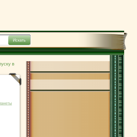
пуску в
ланеты