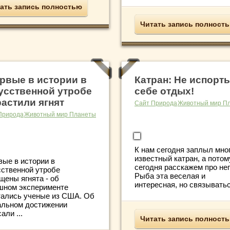
ать запись полностью
Читать запись полност
рвые в истории в
Катран: Не испорть
усственной утробе
себе отдых!
астили ягнят
Сайт Природа
Животный мир П
Природа
Животный мир Планеты
К нам сегодня заплыл мно
известный катран, а потом
вые в истории в
сегодня расскажем про нег
сственной утробе
Рыба эта веселая и
щены ягнята - об
интересная, но связываться
шном эксперименте
тались ученые из США. Об
альном достижении
али ...
Читать запись полност