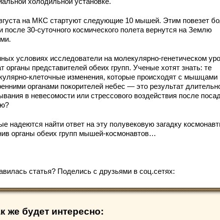
иальной холодильной установке.
августа на МКС стартуют следующие 10 мышей. Этим повезет б
и после 30-суточного космического полета вернутся на Землю
ми.
мных условиях исследователи на молекулярно-генетическом ур
т органы представителей обеих групп. Ученые хотят знать: те
кулярно-клеточные изменения, которые происходят с мышцами 
ренними органами покорителей небес — это результат длительн
ывания в невесомости или стрессового воздействия после посад
ю?
ые надеются найти ответ на эту полувековую загадку космонавт
нив органы обеих групп мышей-космонавтов…
авилась статья? Поделись с друзьями в соц.сетях:
к же будет интересно: