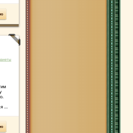
ью
ланеты
гим
у
о.
 ...
ью