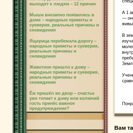
спец
выходят к людям – 12 причин
А 1 
Мыши внезапно появились в
— он
доме – народные приметы и
живы
суеверия, реальные причины и
сновидения
В зе
Ящерица перебежала дорогу –
изуча
народные приметы и суеверия,
моле
реальные причины и
внут
сновидения
преб
Земл
Животное пришло к дому –
народные приметы и суеверия,
Учен
реальные причины и
срав
сновидения
Ёж пришёл во двор – счастье
уже топает к дому или колючий
гость принёс важное
Понр
предупреждение?
Вам та