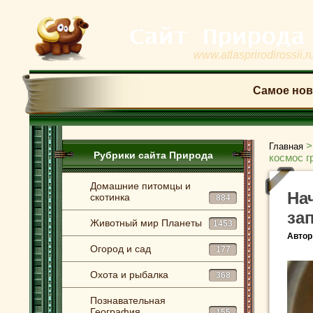
www.atlasprirodirossii.r
Самое нов
Главная
Рубрики сайта Природа
космос 
Домашние питомцы и
На
скотинка
884
за
Животный мир Планеты
1453
Автор
Огород и сад
177
Охота и рыбалка
368
Познавательная
География
155