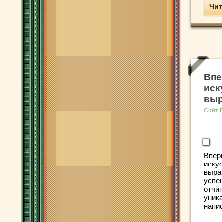
Чит
Впе
иск
выр
Сайт 
Впер
иску
выра
успе
отчи
уник
напис