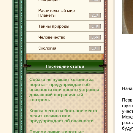
Растительный мир
Планеты
213
Тайны природы
148
Человечество
756
Экология
134
Последние статьи
Собака не пускает хозяина за
ворота – предупреждает об
Нача
опасности или просто устроила
домашний пограничный
контроль
Перв
груз
Кошка легла на больное место –
учас
лечит хозяина или
Межд
предупреждает об опасности
росс
буду
Почему дикие животные