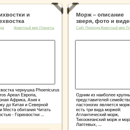
ихвостки и
Морж – описание
ехвостка
зверя, фото и виде
да
Животный мир Планеты
Сайт Природа
Животный мир П
хвостка чернушка Phoenicurus
Одним из наиболее крупн
uros Ареал Европа,
представителей семейств
рная Африка, Азия к
ластоногих является морж
оку до Китая и Северной
есть три вида моржей:
и Места обитания Читать
Атлантический морж,
стью - Горихвостки ...
Тихоокеанский морж и мо
Лаптевых, ...