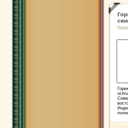
Гор
син
Приро
Гори
ochr
Севе
вост
Инди
полно