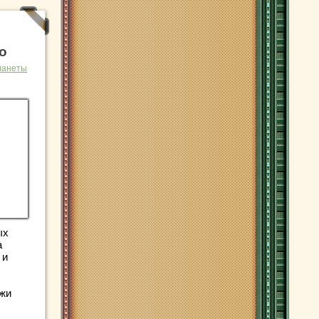
о
ланеты
ых
а
 и
ржи