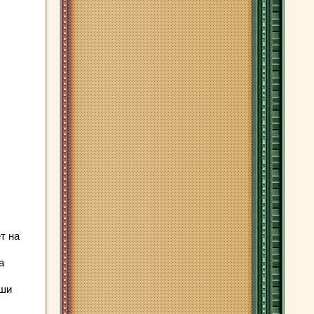
т на
а
ыши