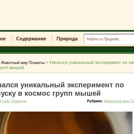
u
ое
Содержание
Природа
>
>
Начался уникальный эксперимент по за
Животный мир Планеты
групп мышей
чался уникальный эксперимент по
пуску в космос групп мышей
:
Сайт Природа
Рубрика:
Животный мир П