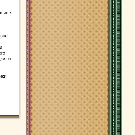
ольше
овне
и
ого
ки на
ики,