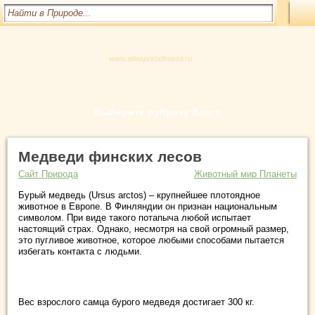
www.atlasprirodirossii.ru
Выберите рубрику блога
Медведи финских лесов
Сайт Природа
Животный мир Планеты
Бурый медведь (Ursus arctos) – крупнейшее плотоядное
животное в Европе. В Финляндии он признан национальным
символом. При виде такого потапыча любой испытает
настоящий страх. Однако, несмотря на свой огромный размер,
это пугливое животное, которое любыми способами пытается
избегать контакта с людьми.
Вес взрослого самца бурого медведя достигает 300 кг.