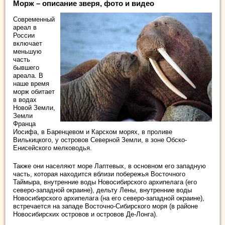
Морж – описание зверя, фото и видео
Современный
ареал в
России
включает
меньшую
часть
бывшего
ареала. В
наше время
морж обитает
в водах
Новой Земли,
Земли
Франца
Иосифа, в Баренцевом и Карском морях, в проливе
Вилькицкого, у островов Северной Земли, в зоне Обско-
Енисейского мелководья.
Также они населяют море Лаптевых, в основном его западную
часть, которая находится вблизи побережья Восточного
Таймыра, внутренние воды Новосибирского архипелага (его
северо-западной окраине), дельту Лены, внутренние воды
Новосибирского архипелага (на его северо-западной окраине),
встречается на западе Восточно-Сибирского моря (в районе
Новосибирских островов и островов Де-Лонга).