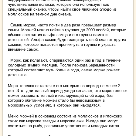
чувствительные волоски, которые они используют как
специальный сканер, чтобы найти свое любимое блюдо из
моллюсков на темном дне океана.
Самец моржа, часто почти в два раза превышает размер
самки. Моржей можно найти в группах до 2000 особей, которые
обычно состоят из альфа-самца и его группы самок и
детенышей. Альфа-самец будет защищать свой клан от других
самцов, которые пытаются проникнуть в группы и украсть
внимание самок.
Морж, как полагают, спариваются один раз в год в течение
холодных зимних месяцев. После периода беременности,
который составляет чуть больше года, самка моржа рожает
детеныша.
Морж теленок остается с его матерью на период не менее 2
лет. Этот длительный период ухода означает, что морж теленок
может развивать теплый и изолирующий слой жира, без
которого обитание моржей стало бы невозможным в
морозильных условиях, в которых они находятся.
Меню моржей в основном состоит из моллюсков и иглокожих,
таких как морские звезды и морские ежи. Иногда они могут
охотиться на рыбу, различные уплотнения и молодых китов.