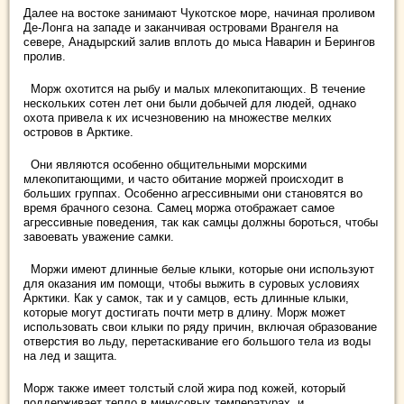
Далее на востоке занимают Чукотское море, начиная проливом
Де-Лонга на западе и заканчивая островами Врангеля на
севере, Анадырский залив вплоть до мыса Наварин и Берингов
пролив.
Морж охотится на рыбу и малых млекопитающих. В течение
нескольких сотен лет они были добычей для людей, однако
охота привела к их исчезновению на множестве мелких
островов в Арктике.
Они являются особенно общительными морскими
млекопитающими, и часто обитание моржей происходит в
больших группах. Особенно агрессивными они становятся во
время брачного сезона. Самец моржа отображает самое
агрессивные поведения, так как самцы должны бороться, чтобы
завоевать уважение самки.
Моржи имеют длинные белые клыки, которые они используют
для оказания им помощи, чтобы выжить в суровых условиях
Арктики. Как у самок, так и у самцов, есть длинные клыки,
которые могут достигать почти метр в длину. Морж может
использовать свои клыки по ряду причин, включая образование
отверстия во льду, перетаскивание его большого тела из воды
на лед и защита.
Морж также имеет толстый слой жира под кожей, который
поддерживает тепло в минусовых температурах, и