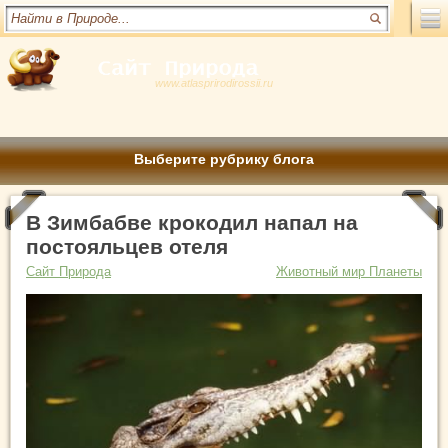
www.atlasprirodirossii.ru
Выберите рубрику блога
В Зимбабве крокодил напал на
постояльцев отеля
Сайт Природа
Животный мир Планеты