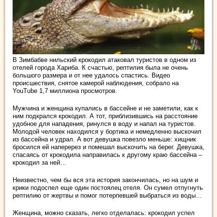
В Зимбабве нильский крокодил атаковал туристов в одном из
отелей города Хариба. К счастью, рептилия была не очень
большого размера и от нее удалось спастись. Видео
происшествия, снятое камерой наблюдения, собрало на
YouTube 1,7 миллиона просмотров.
Мужчина и женщина купались
в бассейне и не заметили, как к
ним подкрался крокодил. А тот, приблизившись на расстояние
удобное для нападения, ринулся в воду и напал на туристов.
Молодой человек находился у бортика и немедленно выскочил
из бассейна и удрал. А вот девушка повезло меньше: хищник
бросился ей наперерез и помешал выскочить на берег. Девушка,
спасаясь от крокодила направилась к другому краю бассейна –
крокодил за ней…
Неизвестно, чем бы вся эта история закончилась, но на шум и
крики подоспел еще один постоялец отеля. Он сумел отпугнуть
рептилию от жертвы и помог потерпевшей выбраться из воды…
Женщина, можно сказать, легко отделалась: крокодил успел