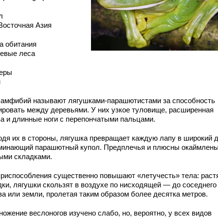
л
Восточная Азия
а обитания
евые леса
еры
м
 амфибий называют лягушками-парашютистами за способность
ировать между деревьями. У них узкое туловище, расширенная
ва и длинные ноги с перепончатыми пальцами.
одя их в стороны, лягушка превращает каждую лапу в широкий д
минающий парашютный купол. Предплечья и плюсны окаймлен
ыми складками.
приспособления существенно повышают «летучесть» тела: раст
дки, лягушки скользят в воздухе по нисходящей — до соседнего
ва или земли, пролетая таким образом более десятка метров.
ожение веслоногов изучено слабо, но, вероятно, у всех видов