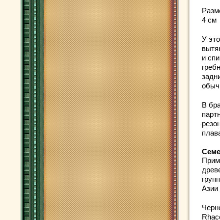
Разм
4 см
У эт
вытя
и сп
греб
задн
обыч
В бр
парт
резо
плава
Семе
Прим
древ
груп
Азии
Черн
Rhaco