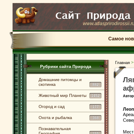
www.atlasprirodirossii.r
Самое нов
Главная
Рубрики сайта Природа
Ля
Домашние питомцы и
скотинка
882
аф
Животный мир Планеты
1452
Автор
Огород и сад
177
Леоп
Ареа
Охота и рыбалка
368
Севе
Познавательная
Мест
География
155