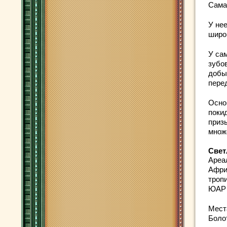
Сама
У не
широ
У са
зубо
добы
пере
Осно
поки
приз
множ
Свет
Ареа
Афри
троп
ЮАР
Мест
Боло