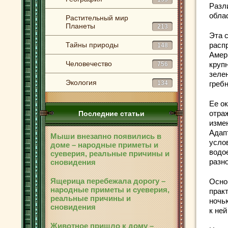
Разл
обла
Растительный мир
Планеты
213
Эта 
Тайны природы
расп
148
Амери
Человечество
круп
756
зеле
Экология
134
греб
Ее о
отра
Последние статьи
изме
Адап
Мыши внезапно появились в
усло
доме – народные приметы и
водо
суеверия, реальные причины и
разн
сновидения
Ящерица перебежала дорогу –
Осно
народные приметы и суеверия,
прак
реальные причины и
ночью
сновидения
к ней
Животное пришло к дому –