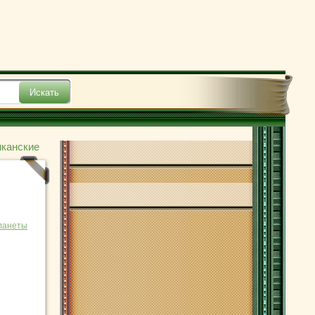
иканские
ланеты