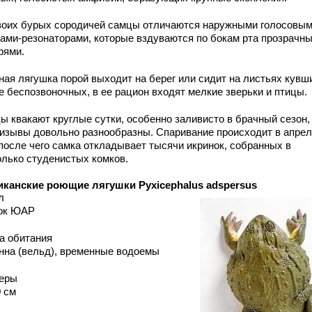
воих бурых сородичей самцы отличаются наружными голосовы
ами-резонаторами, которые вздуваются по бокам рта прозрачн
рями.
ная лягушка порой выходит на берег или сидит на листьях кувш
е беспозвоночных, в ее рацион входят мелкие зверьки и птицы.
ы квакают круглые сутки, особенно заливисто в брачный сезон, 
ризывы довольно разнообразны. Спаривание происходит в апрел
 после чего самка откладывает тысячи икринок, собранных в
олько студенистых комков.
канские роющие лягушки Pyxicephalus adspersus
л
ок ЮАР
а обитания
нна (вельд), временные водоемы
еры
0 см