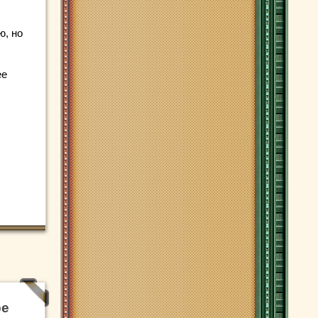
ю, но
ее
ре