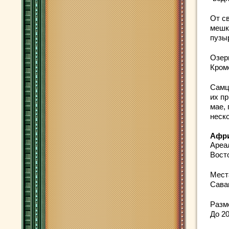
От с
мешк
пузы
Озер
Кром
Самц
их п
мае,
неск
Афри
Ареа
Вост
Мест
Сава
Разм
До 2