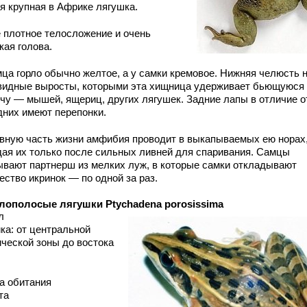
я крупная в Африке лягушка.
е плотное телосложение и очень
кая голова.
мца горло обычно желтое, а у самки кремовое. Нижняя челюсть 
видные выросты, которыми эта хищница удерживает бьющуюся
чу — мышей, ящериц, других лягушек. Задние лапы в отличие о
дних имеют перепонки.
вную часть жизни амфибия проводит в выкапываемых ею норах
дая их только после сильных ливней для спаривания. Самцы
ывают партнерш из мелких луж, в которые самки откладывают
ество икринок — по одной за раз.
лополосые лягушки Ptychadena porosissima
л
ка: от центральной
ической зоны до востока
а обитания
та