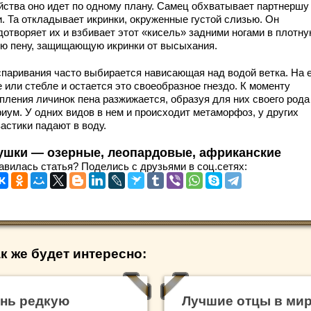
йства оно идет по одному плану. Самец обхватывает партнершу
и. Та откладывает икринки, окруженные густой слизью. Он
отворяет их и взбивает этот «кисель» задними ногами в плотну
ую пену, защищающую икринки от высыхания.
спаривания часто выбирается нависающая над водой ветка. На 
 или стебле и остается это своеобразное гнездо. К моменту
пления личинок пена разжижается, образуя для них своего рода
риум. У одних видов в нем и происходит метаморфоз, у других
астики падают в воду.
ушки — озерные, леопардовые, африканские
авилась статья? Поделись с друзьями в соц.сетях:
к же будет интересно:
нь редкую
Лучшие отцы в ми