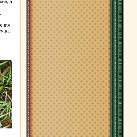
юне, а
.
рения
сяца,