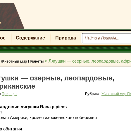
u
ое
Содержание
Природа
>
>
Лягушки — озерные, леопардовые, афр
Животный мир Планеты
гушки — озерные, леопардовые,
риканские
:
Природа
Рубрика:
Животный мир П
ардовые лягушки Rana pipiens
л
рная Америки, кроме тихоокеанского побережья
а обитания