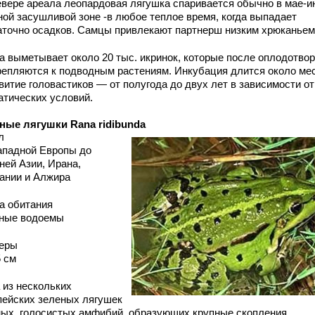
евере ареала леопардовая лягушка спаривается обычно в мае-и
ной засушливой зоне -в любое теплое время, когда выпадает
аточно осадков. Самцы привлекают партнерш низким хрюканьем
а выметывает около 20 тыс. икринок, которые после оплодотво
репляются к подводным растениям. Инкубация длится около ме
витие головастиков — от полугода до двух лет в зависимости от
атических условий.
ные лягушки Rana ridibunda
л
ападной Европы до
ней Азии, Ирана,
ании и Алжира
а обитания
ные водоемы
еры
5 см
 из нескольких
пейских зеленых лягушек
ных, голосистых амфибий, образующих крупные скопления.