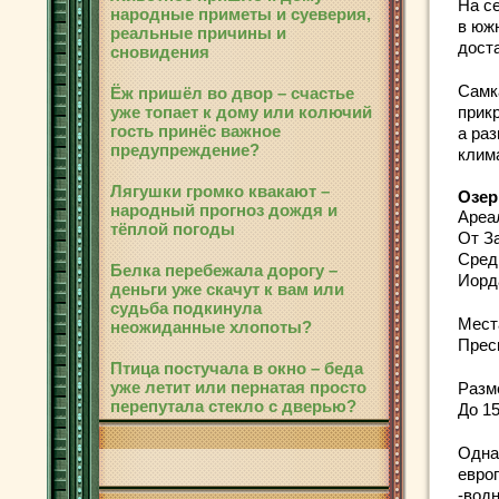
На с
народные приметы и суеверия,
в юж
реальные причины и
дост
сновидения
Самк
Ёж пришёл во двор – счастье
уже топает к дому или колючий
прик
гость принёс важное
а раз
предупреждение?
клим
Лягушки громко квакают –
Озер
народный прогноз дождя и
Ареа
тёплой погоды
От З
Сред
Белка перебежала дорогу –
Иорд
деньги уже скачут к вам или
судьба подкинула
Мест
неожиданные хлопоты?
Прес
Птица постучала в окно – беда
уже летит или пернатая просто
Разм
перепутала стекло с дверью?
До 1
Одна
евро
-вод