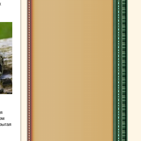
х
ся
ом
рыгая