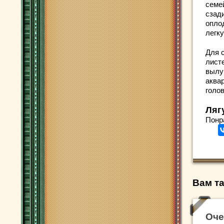
семе
сзад
оплод
легк
Для 
листе
вылу
аква
голов
Ляг
Понр
Вам та
Оче