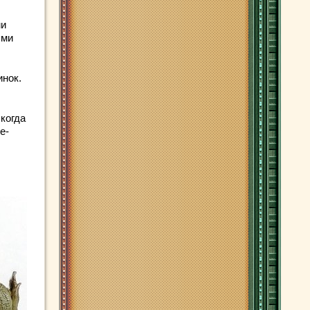
ми
ыми
инок.
когда
е-