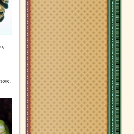
о,
зоне.