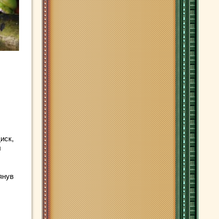
иск,
ы
янув