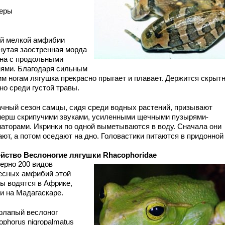
еры
ой мелкой амфибии
нутая заостренная морда
ина с продольными
нями. Благодаря сильным
им ногам лягушка прекрасно прыгает и плавает. Держится скрытн
но среди густой травы.
ачный сезон самцы, сидя среди водных растений, призывают
нерш скрипучими звуками, усиленными щечными пузырями-
наторами. Икринки по одной выметываются в воду. Сначала они
ют, а потом оседают на дно. Головастики питаются в придонной 
йство Веслоногие лягушки Rhacophoridae
ерно 200 видов
есных амфибий этой
пы водятся в Африке,
 и на Мадагаскаре.
олапый веслоног
phorus nigropalmatus