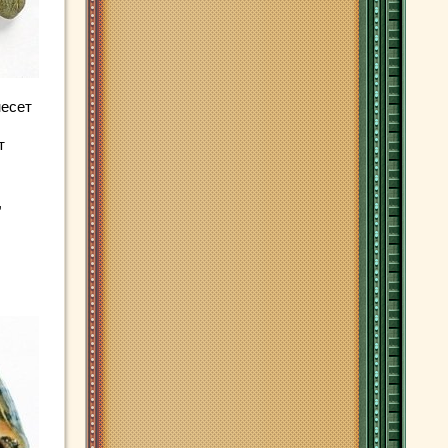
несет
т
,