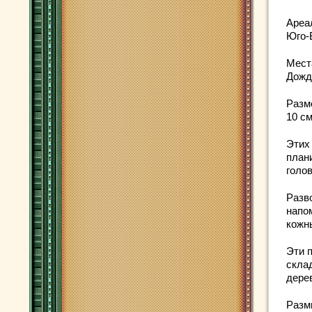
Ареа
Юго-
Мест
Дожд
Разм
10 с
Этих
план
голо
Разв
напо
кожн
Эти 
скла
дере
Размн