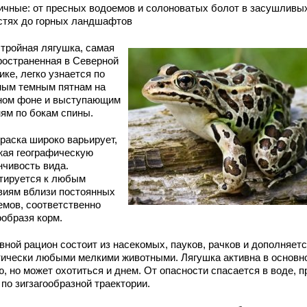
ичные: от пресных водоемов и солоноватых болот в засушливы
стях до горных ландшафтов
стройная лягушка, самая
ространенная в Северной
ке, легко узнается по
ным темным пятнам на
ном фоне и выступающим
ням по бокам спины.
краска широко варьирует,
жая географическую
нчивость вида.
тируется к любым
виям вблизи постоянных
емов, соответственно
ообразя корм.
вной рацион состоит из насекомых, пауков, рачков и дополняет
тически любыми мелкими животными. Лягушка активна в основн
, но может охотиться и днем. От опасности спасается в воде, п
 по зигзагообразной траектории.