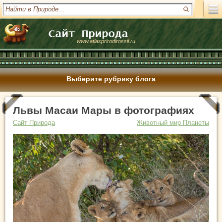
www.atlasprirodirossii.ru
Выберите рубрику блога
Львы Масаи Мары в фотографиях
Сайт Природа
Животный мир Планеты