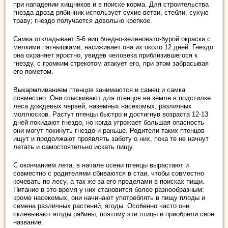
при нападении хищников и в поиске корма. Для строительства
гнезда дрозд рябинник использует сухие ветви, стебли, сухую
траву; гнездо получается довольно крепкое.
Самка откладывает 5-6 яиц бледно-зеленовато-бурой окраски с
мелкими пятнышками, насиживает она их около 12 дней. Гнездо
она охраняет яростно, увидев человека приблизившегося к
гнезду, с громким стрекотом атакует его, при этом забрасывая
его пометом.
Выкармливанием птенцов занимаются и самец и самка
совместно. Они отыскивают для птенцов на земле в подстилке
леса дождевых червей, наземных насекомых, различных
моллюсков. Растут птенцы быстро и достигнув возраста 12-13
дней покидают гнездо, но когда угрожает большая опасность
они могут покинуть гнездо и раньше. Родители таких птенцов
ищут и продолжают проявлять заботу о них, пока те не начнут
летать и самостоятельно искать пищу.
С окончанием лета, в начале осени птенцы вырастают и
совместно с родителями сбиваются в стаи, чтобы совместно
кочевать по лесу, а так же за его пределами в поисках пищи.
Питание в это время у них становится более разнообразным:
кроме насекомых, они начинают употреблять в пищу плоды и
семена различных растений, ягоды. Особенно часто они
склевывают ягоды рябины, поэтому эти птицы и приобрели свое
название.