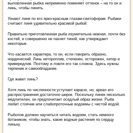
выловленная рыбка непременно поменяет оттенок – на то он и
линь, чтобы линять.
Узнают линя по его ярко-красным глазам-светофорам. Рыбаки
считают линя удивительно красивой рыбой.
Правильно приготовленная рыба изумительна нежная, почти без
костей, и совершенно не пахнет тиной, как утверждают
некоторые.
Что касается характера, то он, если говорить образно,
нордический. Линь нетороплив, степенен, осторожен, хитер и
привередлив. Поэтому и ловля его так сложна. Здесь нужны
терпение и самообладание.
Где живет линь?
Хотя линь по численности уступает карасю, но, ареал его
распространения достаточно широк. Поскольку линек несколько
медлителен, он предпочитает оседлый образ жизни. Рыба
любит стоячие или слабопроточные водоемы с чистой водой.
Рыболов должен научиться читать водоем, стать немного
ботаником, чтобы знать, какие водные растения по сердцу
линьку.