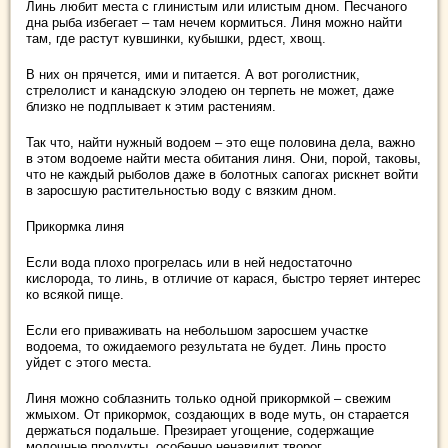
Линь любит места с глинистым или илистым дном. Песчаного
дна рыба избегает – там нечем кормиться. Линя можно найти
там, где растут кувшинки, кубышки, рдест, хвощ.
В них он прячется, ими и питается. А вот роголистник,
стрелолист и канадскую элодею он терпеть не может, даже
близко не подплывает к этим растениям.
Так что, найти нужный водоем – это еще половина дела, важно
в этом водоеме найти места обитания линя. Они, порой, таковы,
что не каждый рыболов даже в болотных сапогах рискнет войти
в заросшую растительностью воду с вязким дном.
Прикормка линя
Если вода плохо прогрелась или в ней недостаточно
кислорода, то линь, в отличие от карася, быстро теряет интерес
ко всякой пище.
Если его приваживать на небольшом заросшем участке
водоема, то ожидаемого результата не будет. Линь просто
уйдет с этого места.
Линя можно соблазнить только одной прикормкой – свежим
жмыхом. От прикормок, создающих в воде муть, он старается
держаться подальше. Презирает угощение, содержащие
молочные продукты, особенно ненавидит творог.