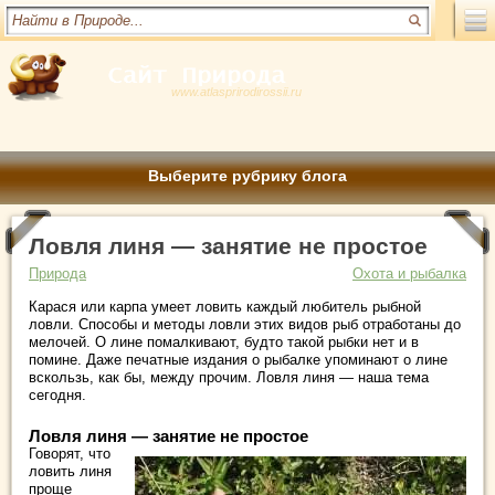
www.atlasprirodirossii.ru
Выберите рубрику блога
Ловля линя — занятие не простое
Природа
Охота и рыбалка
Карася или карпа умеет ловить каждый любитель рыбной
ловли. Способы и методы ловли этих видов рыб отработаны до
мелочей. О лине помалкивают, будто такой рыбки нет и в
помине. Даже печатные издания о рыбалке упоминают о лине
вскользь, как бы, между прочим. Ловля линя — наша тема
сегодня.
Ловля линя — занятие не простое
Говорят, что
ловить линя
проще