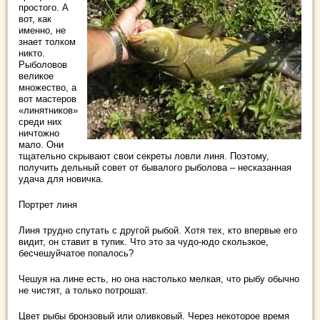
простого. А
вот, как
именно, не
знает толком
никто.
Рыболовов
великое
множество, а
вот мастеров
«линятников»
среди них
ничтожно
мало. Они
тщательно скрывают свои секреты ловли линя. Поэтому,
получить дельный совет от бывалого рыболова – несказанная
удача для новичка.
Портрет линя
Линя трудно спутать с другой рыбой. Хотя тех, кто впервые его
видит, он ставит в тупик. Что это за чудо-юдо скользкое,
бесчешуйчатое попалось?
Чешуя на лине есть, но она настолько мелкая, что рыбу обычно
не чистят, а только потрошат.
Цвет рыбы бронзовый или оливковый. Через некоторое время