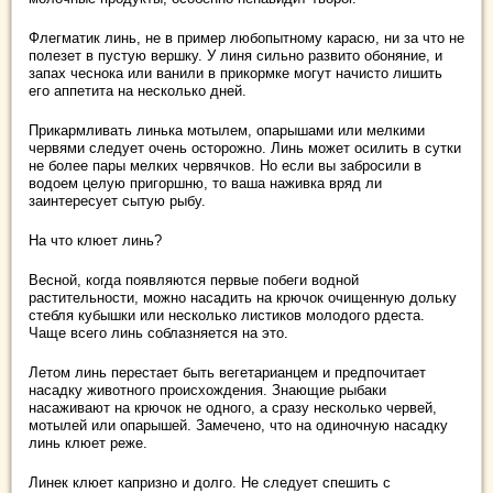
Флегматик линь, не в пример любопытному карасю, ни за что не
полезет в пустую вершку. У линя сильно развито обоняние, и
запах чеснока или ванили в прикормке могут начисто лишить
его аппетита на несколько дней.
Прикармливать линька мотылем, опарышами или мелкими
червями следует очень осторожно. Линь может осилить в сутки
не более пары мелких червячков. Но если вы забросили в
водоем целую пригоршню, то ваша наживка вряд ли
заинтересует сытую рыбу.
На что клюет линь?
Весной, когда появляются первые побеги водной
растительности, можно насадить на крючок очищенную дольку
стебля кубышки или несколько листиков молодого рдеста.
Чаще всего линь соблазняется на это.
Летом линь перестает быть вегетарианцем и предпочитает
насадку животного происхождения. Знающие рыбаки
насаживают на крючок не одного, а сразу несколько червей,
мотылей или опарышей. Замечено, что на одиночную насадку
линь клюет реже.
Линек клюет капризно и долго. Не следует спешить с