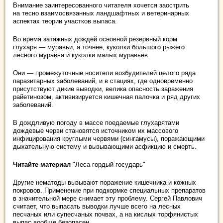
Внимание заинтересованного читателя хочется заострить
на тесно взаимосвязанных ландшафтных и ветеринарных
аспектах теории участков выпаса.
Во время затяжных дождей основной резервный корм
глухаря — муравьи, а точнее, куколки большого рыжего
лесного муравья и куколки малых муравьев.
Они — промежуточные носители возбудителей целого ряда
паразитарных заболеваний, и в стациях, где одновременно
присутствуют дикие выводки, велика опасность заражения
райетинозом, активизируется кишечная палочка и ряд других
заболеваний.
В дождливую погоду в массе поедаемые глухарятами
дождевые черви становятся источником их массового
инфицирования круглыми червями (сингамусы), поражающими
дыхательную систему и вызывающими асфикцию и смерть.
Читайте материал
"Леса гордый государь"
Другие нематоды вызывают поражение кишечника и кожных
покровов. Применение при подкормке специальных препаратов
в значительной мере снимает эту проблему. Сергей Павлович
считает, что выпасать выводки лучше всего на лесных
песчаных или супесчаных почвах, а на кислых торфянистых
выпас вообще безопасен.