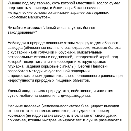
Именно под эту теорию, суть которой блестящий зоолог сумел
подглядеть у природы, и были разработаны научно-
методические основы организации заранее разведанных
«кормовых маршрутов».
Читайте материал
"Леший леса: глухарь бывает
заколдованным"
Наблюдая в природе основные этапы маршрута для сборного
выводка (облесенные поляны с разнотравьем, моховые болота
с кустарничками голубики и брусники, обязательные
ветровальные стволы с подгнившей, неподсохшей корой, под
которой гнездятся личинки короедов и которую срывает
глухарка, издавая кормовые сигналы), Сергей Павлович
разработал методы искусственной подкормки
с предоставлением дополнительного полноценного рациона при
недоступности природных пищевых объектов.
Ученый «подправил» природу, что, собственно, и является
сутью любого направления в дичеразведении.
Наличие человека (человека-воспитателя) защищает выводки
от пернатых и наземных хищников, что удлиняет период
кормежки (не надо затаиваться), и, в отличие от своих диких
собратьев, птенцы быстрее набирают вес и лучше развиваются.