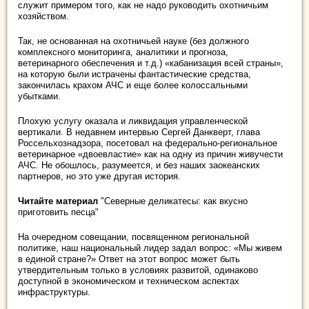
служит примером того, как не надо руководить охотничьим
хозяйством.
Так, не основанная на охотничьей науке (без должного
комплексного мониторинга, аналитики и прогноза,
ветеринарного обеспечения и т.д.) «кабанизация всей страны»,
на которую были истрачены фантастические средства,
закончилась крахом АЧС и еще более колоссальными
убытками.
Плохую услугу оказала и ликвидация управленческой
вертикали. В недавнем интервью Сергей Данкверт, глава
Россельхознадзора, посетовал на федерально-региональное
ветеринарное «двоевластие» как на одну из причин живучести
АЧС. Не обошлось, разумеется, и без наших заокеанских
партнеров, но это уже другая история.
Читайте материал
"Северные деликатесы: как вкусно
приготовить песца"
На очередном совещании, посвященном региональной
политике, наш национальный лидер задал вопрос: «Мы живем
в единой стране?» Ответ на этот вопрос может быть
утвердительным только в условиях развитой, одинаково
доступной в экономическом и техническом аспектах
инфраструктуры.