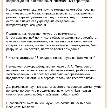
сопровождения, включая поиск оптимальных территорий.
Именно на комплексном научно-методическом обеспечении
охотничьего хозяйства, и прежде всего в густонаселенных
районах страны, должна сосредоточиться ведомственная
охотничья наука как учреждение федерально-
инфраструктурного уровня.
Политика, как известно, искусство возможного.
В государственной политике в области охотничьего хозяйства
многое стало невозможным, так как многое в таких тонких
сферах, как наука, и в частности научное охотоведение, было
разрушено. Но похоже, настало время созидания.
Читайте материал
"Безбедная жизнь: щука по-флагмански"
Нынешнее госохоруководство во главе с А.А. Филатовым
начинает напоминать нам о собирании камней, разбросанных
легкомысленными и профессионально необразованными
предшественниками. И в первую голову это касается науки.
Да, различные научные школы вместе с их основателями нужно
непременно вернуть в ведомственную науку. Нам нельзя
стесняться своих побед и забывать победителей.
В российской охотничьей науке, без сомнения, есть свой
Бессмертный полк.