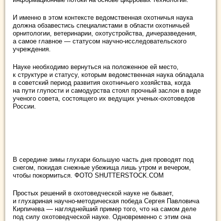
И именно в этом контексте ведомственная охотничья наука
должна обзавестись специалистами в области охотничьей
орнитологии, ветеринарии, охотустройства, дичеразведения,
а самое главное — статусом научно-исследовательского
учреждения.
Науке необходимо вернуться на положенное ей место,
к структуре и статусу, которым ведомственная наука обладала
в советский период развития охотничьего хозяйства, когда
на пути глупости и самодурства стоял прочный заслон в виде
ученого совета, состоящего их ведущих ученых-охотоведов
России.
В середине зимы глухари большую часть дня проводят под
снегом, покидая снежные убежища лишь утром и вечером,
чтобы покормиться. ФОТО SHUTTERSTOCK.COM
Простых решений в охотоведческой науке не бывает,
и глухариная научно-методическая победа Сергея Павловича
Кирпичева — нагляднейший пример того, что на самом деле
под силу охотоведческой науке. Одновременно с этим она