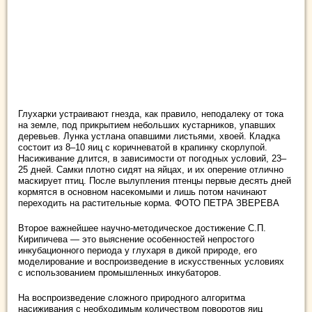
Глухарки устраивают гнезда, как правило, неподалеку от тока
на земле, под прикрытием небольших кустарников, упавших
деревьев. Лунка устлана опавшими листьями, хвоей. Кладка
состоит из 8–10 яиц с коричневатой в крапинку скорлупой.
Насиживание длится, в зависимости от погодных условий, 23–
25 дней. Самки плотно сидят на яйцах, и их оперение отлично
маскирует птиц. После вылупления птенцы первые десять дней
кормятся в основном насекомыми и лишь потом начинают
переходить на растительные корма. ФОТО ПЕТРА ЗВЕРЕВА
Второе важнейшее научно-методическое достижение С.П.
Кирипичева — это выяснение особенностей непростого
инкубационного периода у глухаря в дикой природе, его
моделирование и воспроизведение в искусственных условиях
с использованием промышленных инкубаторов.
На воспроизведение сложного природного алгоритма
насиживания с необходимым количеством поворотов яиц