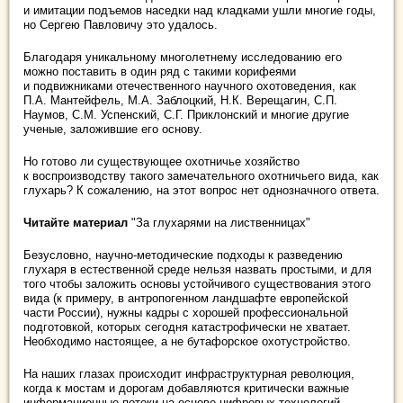
и имитации подъемов наседки над кладками ушли многие годы,
но Сергею Павловичу это удалось.
Благодаря уникальному многолетнему исследованию его
можно поставить в один ряд с такими корифеями
и подвижниками отечественного научного охотоведения, как
П.А. Мантейфель, М.А. Заблоцкий, Н.К. Верещагин, С.П.
Наумов, С.М. Успенский, С.Г. Приклонский и многие другие
ученые, заложившие его основу.
Но готово ли существующее охотничье хозяйство
к воспроизводству такого замечательного охотничьего вида, как
глухарь? К сожалению, на этот вопрос нет однозначного ответа.
Читайте материал
"За глухарями на лиственницах"
Безусловно, научно-методические подходы к разведению
глухаря в естественной среде нельзя назвать простыми, и для
того чтобы заложить основы устойчивого существования этого
вида (к примеру, в антропогенном ландшафте европейской
части России), нужны кадры с хорошей профессиональной
подготовкой, которых сегодня катастрофически не хватает.
Необходимо настоящее, а не бутафорское охотустройство.
На наших глазах происходит инфраструктурная революция,
когда к мостам и дорогам добавляются критически важные
информационные потоки на основе цифровых технологий.