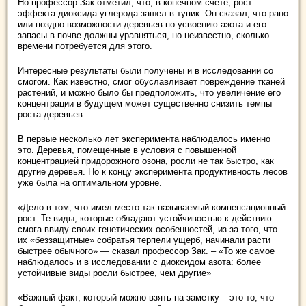
Но профессор Зак отметил, что, в конечном счете, рост
эффекта диоксида углерода зашел в тупик. Он сказал, что рано
или поздно возможности деревьев по усвоению азота и его
запасы в почве должны уравняться, но неизвестно, сколько
времени потребуется для этого.
Интересные результаты были получены и в исследовании со
смогом. Как известно, смог обуславливает повреждение тканей
растений, и можно было бы предположить, что увеличение его
концентрации в будущем может существенно снизить темпы
роста деревьев.
В первые несколько лет эксперимента наблюдалось именно
это. Деревья, помещенные в условия с повышенной
концентрацией придорожного озона, росли не так быстро, как
другие деревья. Но к концу эксперимента продуктивность лесов
уже была на оптимальном уровне.
«Дело в том, что имел место так называемый компенсационный
рост. Те виды, которые обладают устойчивостью к действию
смога ввиду своих генетических особенностей, из-за того, что
их «беззащитные» собратья терпели ущерб, начинали расти
быстрее обычного» — сказал профессор Зак. – «То же самое
наблюдалось и в исследовании с диоксидом азота: более
устойчивые виды росли быстрее, чем другие»
«Важный факт, который можно взять на заметку – это то, что