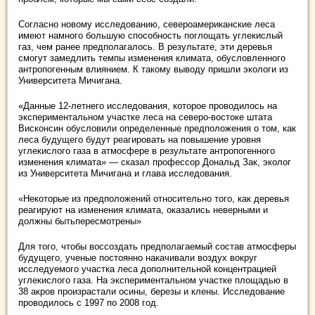
Согласно новому исследованию, североамериканские леса
имеют намного большую способность поглощать углекислый
газ, чем ранее предполагалось. В результате, эти деревья
смогут замедлить темпы изменения климата, обусловленного
антропогенным влиянием. К такому выводу пришли экологи из
Университета Мичигана.
«Данные 12-летнего исследования, которое проводилось на
экспериментальном участке леса на северо-востоке штата
Висконсин обусловили определенные предположения о том, как
леса будущего будут реагировать на повышение уровня
углекислого газа в атмосфере в результате антропогенного
изменения климата» — сказал профессор Дональд Зак, эколог
из Университета Мичигана и глава исследования.
«Некоторые из предположений относительно того, как деревья
реагируют на изменения климата, оказались неверными и
должны быть
пересмотрены»
Для того, чтобы воссоздать предполагаемый состав атмосферы
будущего, ученые постоянно накачивали воздух вокруг
исследуемого участка леса дополнительной концентрацией
углекислого газа. На экспериментальном участке площадью в
38 акров произрастали осины, березы и клены. Исследование
проводилось с 1997 по 2008 год.