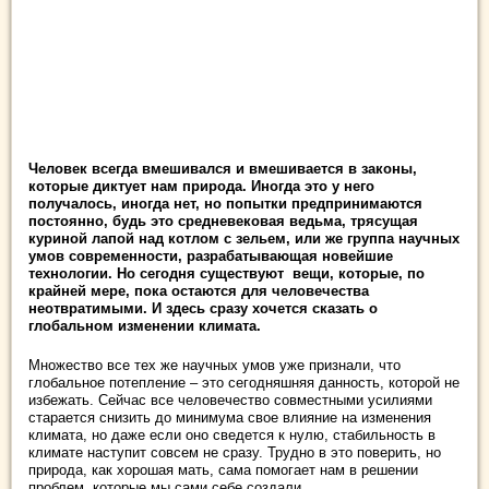
Человек всегда вмешивался и вмешивается в законы,
которые диктует нам природа. Иногда это у него
получалось, иногда нет, но попытки предпринимаются
постоянно, будь это средневековая ведьма, трясущая
куриной лапой над котлом с зельем, или же группа научных
умов
современности, разрабатывающая новейшие
технологии. Но сегодня существуют вещи, которые, по
крайней мере, пока остаются для человечества
неотвратимыми. И здесь сразу хочется сказать о
глобальном изменении климата.
Множество все тех же научных умов уже признали, что
глобальное потепление – это сегодняшняя данность, которой не
избежать. Сейчас все человечество совместными усилиями
старается снизить до минимума свое влияние на изменения
климата, но даже если оно сведется к нулю, стабильность в
климате наступит совсем не сразу. Трудно в это поверить, но
природа, как хорошая мать, сама помогает нам в решении
проблем, которые мы сами себе создали.