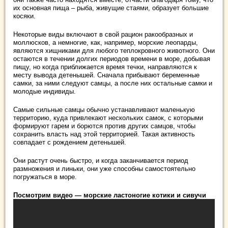
их основная пища – рыба, живущие стаями, образует большие
косяки.
Некоторые виды включают в свой рацион ракообразных и
моллюсков, а немногие, как, например, морские леопарды,
являются хищниками для любого теплокровного животного. Они
остаются в течении долгих периодов времени в море, добывая
пищу, но когда приближается время течки, направляются к
месту вывода детенышей. Сначала прибывают беременные
самки, за ними следуют самцы, а после них остальные самки и
молодые индивиды.
Самые сильные самцы обычно устанавливают маленькую
территорию, куда привлекают нескольких самок, с которыми
формируют гарем и борются против других самцов, чтобы
сохранить власть над этой территорией. Такая активность
совпадает с рождением детенышей.
Они растут очень быстро, и когда заканчивается период
размножения и линьки, они уже способны самостоятельно
погружаться в море.
Посмотрим видео — морские ластоногие котики и сивучи