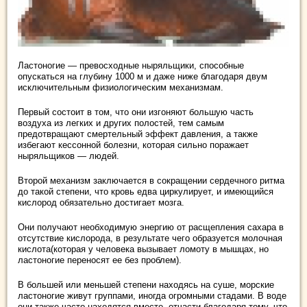
Ластоногие — превосходные ныряльщики, способные
опускаться на глубину 1000 м и даже ниже благодаря двум
исключительным физиологическим механизмам.
Первый состоит в том, что они изгоняют большую часть
воздуха из легких и других полостей, тем самым
предотвращают смертельный эффект давления, а также
избегают кессонной болезни, которая сильно поражает
ныряльщиков — людей.
Второй механизм заключается в сокращении сердечного ритма
до такой степени, что кровь едва циркулирует, и имеющийся
кислород обязательно достигает мозга.
Они получают необходимую энергию от расщепления сахара в
отсутствие кислорода, в результате чего образуется молочная
кислота(которая у человека вызывает ломоту в мышцах, но
ластоногие переносят ее без проблем).
В большей или меньшей степени находясь на суше, морские
ластоногие живут группами, иногда огромными стадами. В воде
они также часто находятся вместе, отчасти благодаря тому, что