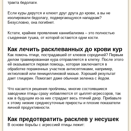
тракта бедолаги.
Если куры дерутся и клюют друг друга до крови, а вы не
изолировали бедолагу, подвергающуюся нападкам?
Безусловно, она погибнет.
Кстати, крайнее проявление каннибализма – это полностью
съеденная тушка, от которой остаются одни кости.
Как лечить расклеванных до крови кур
Как помочь птице, пострадавшей от клювов сородичей? Первым
делом травмированная кура отправляется в клетку. После этого
ей оказывается первая помощь, которая заключается в
обработке пораженных участков антисептиками, например,
ихтиоловой или пенициллиновой мазью. Хороший результат
дает глицерин. Помогает даже обычная зеленка с йодом.
Что касается решения проблемы, многие состоявшиеся
заводчики птицы сразу избавляются от цыплят-агрессоров, так
как в будущем из-за них страдает весь птичий двор. Прибавьте
к этому низкие среднесуточные приросты и плохие показатели
яичной продуктивности.
Как предотвратить расклев у несушек
В основе борьбы с агрессией птицы лежит: