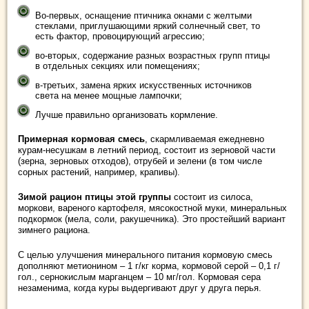
Во-первых, оснащение птичника окнами с желтыми
стеклами, приглушающими яркий солнечный свет, то
есть фактор, провоцирующий агрессию;
во-вторых, содержание разных возрастных групп птицы
в отдельных секциях или помещениях;
в-третьих, замена ярких искусственных источников
света на менее мощные лампочки;
Лучше правильно организовать кормление.
Примерная кормовая смесь
, скармливаемая ежедневно
курам-несушкам в летний период, состоит из зерновой части
(зерна, зерновых отходов), отрубей и зелени (в том числе
сорных растений, например, крапивы).
Зимой рацион птицы этой группы
состоит из силоса,
моркови, вареного картофеля, мясокостной муки, минеральных
подкормок (мела, соли, ракушечника). Это простейший вариант
зимнего рациона.
С целью улучшения минерального питания кормовую смесь
дополняют метионином – 1 г/кг корма, кормовой серой – 0,1 г/
гол., сернокислым марганцем – 10 мг/гол. Кормовая сера
незаменима, когда куры выдергивают друг у друга перья.