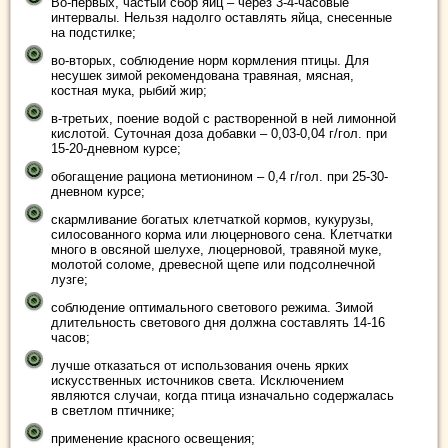
Во-первых, частый сбор яиц – через 3-4-часовые
интервалы. Нельзя надолго оставлять яйца, снесенные
на подстилке;
во-вторых, соблюдение норм кормления птицы. Для
несушек зимой рекомендована травяная, мясная,
костная мука, рыбий жир;
в-третьих, поение водой с растворенной в ней лимонной
кислотой. Суточная доза добавки – 0,03-0,04 г/гол. при
15-20-дневном курсе;
обогащение рациона метионином – 0,4 г/гол. при 25-30-
дневном курсе;
скармливание богатых клетчаткой кормов, кукурузы,
силосованного корма или люцернового сена. Клетчатки
много в овсяной шелухе, люцерновой, травяной муке,
молотой соломе, древесной щепе или подсолнечной
лузге;
соблюдение оптимального светового режима. Зимой
длительность светового дня должна составлять 14-16
часов;
лучше отказаться от использования очень ярких
искусственных источников света. Исключением
являются случаи, когда птица изначально содержалась
в светлом птичнике;
применение красного освещения;