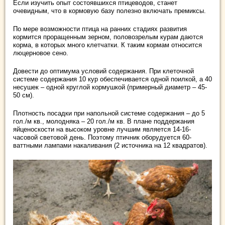
Если изучить опыт состоявшихся птицеводов, станет
очевидным, что в кормовую базу полезно включать премиксы.
По мере возможности птица на ранних стадиях развития
кормится проращенным зерном, половозрелым курам даются
корма, в которых много клетчатки. К таким кормам относится
люцерновое сено.
Довести до оптимума условий содержания. При клеточной
системе содержания 10 кур обеспечивается одной поилкой, а 40
несушек – одной круглой кормушкой (примерный диаметр – 45-
50 см).
Плотность посадки при напольной системе содержания – до 5
гол./м кв., молодняка – 20 гол./м кв. В плане поддержания
яйценоскости на высоком уровне лучшим является 14-16-
часовой световой день. Поэтому птичник оборудуется 60-
ваттными лампами накаливания (2 источника на 12 квадратов).