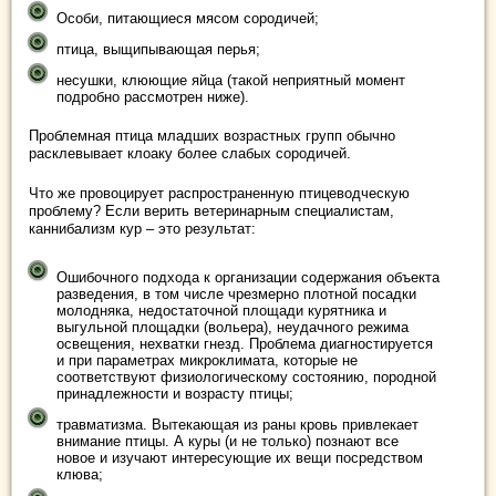
Особи, питающиеся мясом сородичей;
птица, выщипывающая перья;
несушки, клюющие яйца (такой неприятный момент
подробно рассмотрен ниже).
Проблемная птица младших возрастных групп обычно
расклевывает клоаку более слабых сородичей.
Что же провоцирует распространенную птицеводческую
проблему? Если верить ветеринарным специалистам,
каннибализм кур – это результат:
Ошибочного подхода к организации содержания объекта
разведения, в том числе чрезмерно плотной посадки
молодняка, недостаточной площади курятника и
выгульной площадки (вольера), неудачного режима
освещения, нехватки гнезд. Проблема диагностируется
и при параметрах микроклимата, которые не
соответствуют физиологическому состоянию, породной
принадлежности и возрасту птицы;
травматизма. Вытекающая из раны кровь привлекает
внимание птицы. А куры (и не только) познают все
новое и изучают интересующие их вещи посредством
клюва;