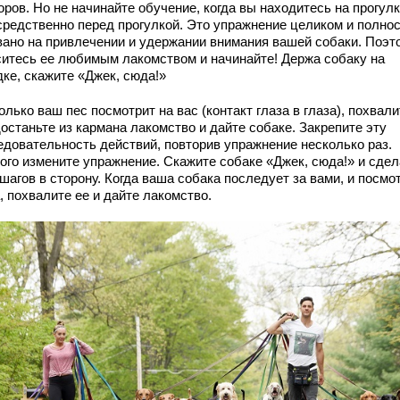
ров. Но не начинайте обучение, когда вы находитесь на прогул
средственно перед прогулкой. Это упражнение целиком и полно
вано на привлечении и удержании внимания вашей собаки. Поэт
ситесь ее любимым лакомством и начинайте! Держа собаку на
дке, скажите «Джек, сюда!»
олько ваш пес посмотрит на вас (контакт глаза в глаза), похвали
достаньте из кармана лакомство и дайте собаке. Закрепите эту
едовательность действий, повторив упражнение несколько раз.
ого измените упражнение. Скажите собаке «Джек, сюда!» и сдел
шагов в сторону. Когда ваша собака последует за вами, и посмо
, похвалите ее и дайте лакомство.