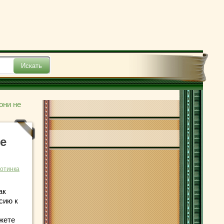
они не
е
отинка
ак
сию к
жете