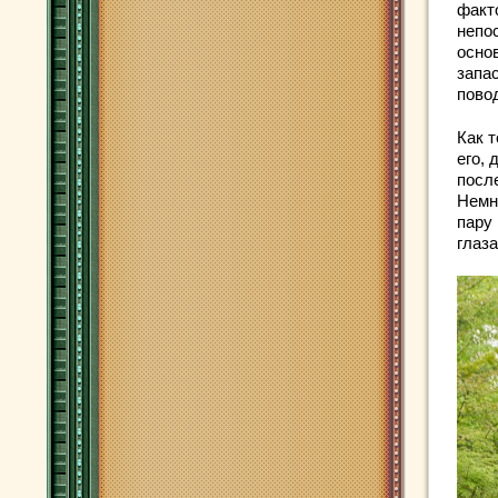
факто
непо
осно
запа
пово
Как т
его, 
посл
Немн
пару 
глаза