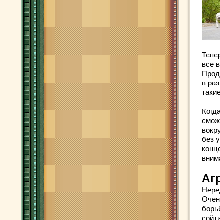
Тепе
все в
Прод
в ра
такие
Когд
сможе
вокр
без у
конц
внима
Агр
Нере
Очен
борьб
сойти