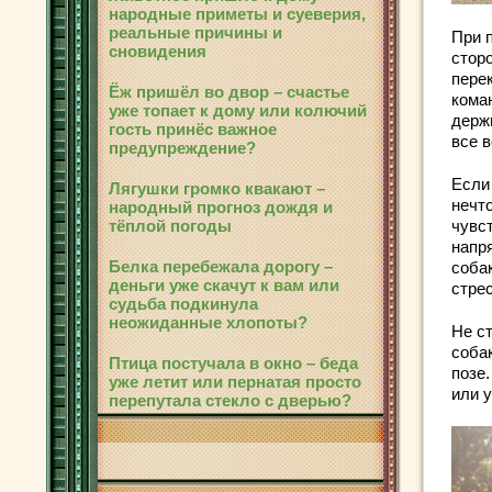
народные приметы и суеверия,
реальные причины и
При 
сновидения
стор
пере
Ёж пришёл во двор – счастье
коман
уже топает к дому или колючий
держ
гость принёс важное
все 
предупреждение?
Если
Лягушки громко квакают –
нечт
народный прогноз дождя и
чувс
тёплой погоды
напр
Белка перебежала дорогу –
собак
деньги уже скачут к вам или
стрес
судьба подкинула
неожиданные хлопоты?
Не ст
соба
Птица постучала в окно – беда
позе
уже летит или пернатая просто
или у
перепутала стекло с дверью?