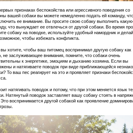
первых признаках беспокойства или агрессивного поведения со
оны вашей собаки вы можете немедленно подать ей команду, чт
ключить ее внимание. Вы просите свою собаку выполнить какую
ду, что вынуждает ее отвлечься от другой собаки. Во время пр
ите собаку на поводке, используйте удобный намордник и дела
возможное, чтобы избежать конфликта.
 вы хотите, чтобы ваш питомец воспринимал другую собаку как
о, не заслуживающее внимания, помните, что собаки очень
твительны к энергетике, эмоциям и дыханию хозяина. Если вы
яжены и натягиваете поводок при виде приближающейся незнак
и? То ваш пес реагирует на это и проявляет признаки беспокойс
са.
оит натягивать поводок и потому, что при этом меняется язык т
ки. Натянутый поводок заставляет вашу собаку стоять в напряж
. Это воспринимается другой собакой как проявление доминиров
грозы.