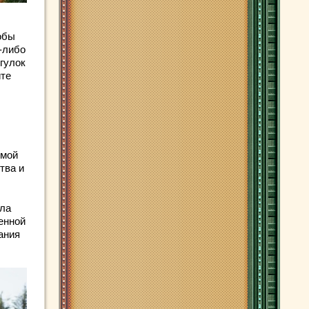
обы
-либо
огулок
йте
омой
тва и
ела
енной
ания