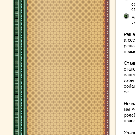
с
с
Е
х
Реше
агре
реша
приме
Стан
стан
ваши
избыт
соба
ее.
Не в
Вы м
роле
приве
Удач