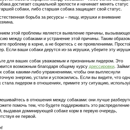
обака достигает социальной зрелости и начинает менять статус
таршей собаки, либо старшая собака защищает свой статус.
стественная борьба за ресурсы – пищу, игрушки и внимание
озяина.
нием этой проблемы является выявление причины, вызывающе
ссию между собаками и устранение этой причины. Таким образом
ете проблему в корне, а не боретесь с ее проявлениями. Просто
р. Если ваши собаки дерутся из-за игрушки, уберите эту игрушк
ьте для ваших собак уважаемым и признанным лидером. Это
овится возможным благодаря общему курсу
дрессировки
. Займи
х собак какими-либо упражнениями, чтобы они выплеснули
очную энергию, устали и успокоились. Если вы видите, что одн
к стала лидером в отношениях, примите эту ситуацию, использу
мешивайтесь в отношения между собаками: они лучше разберут
ожете помочь тем, что будете поддерживать это распределение
й, выдавая доминирующей собаке корм в первую очередь,
тствуя ее первой.
и!