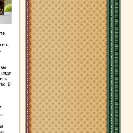
ете
 его
,
 вы
 когда
тись
во. В
?
е.
й
бы
ьи