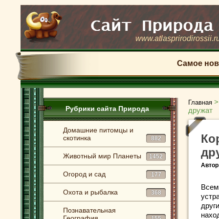
www.atlasprirodirossii.r
Самое нов
Главная
Рубрики сайта Природа
дружат
Домашние питомцы и
Ко
скотинка
882
др
Животный мир Планеты
1452
Автор
Огород и сад
177
Всем
Охота и рыбалка
368
устр
друг
Познавательная
нахо
География
155