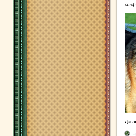
конф
Дава
Н