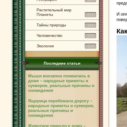
пред
Растительный мир
И оп
Планеты
213
пове
Тайны природы
148
Ка
Человечество
756
Экология
134
Последние статьи
Мыши внезапно появились в
доме – народные приметы и
суеверия, реальные причины и
сновидения
Ящерица перебежала дорогу –
народные приметы и суеверия,
реальные причины и
сновидения
Животное пришло к дому –