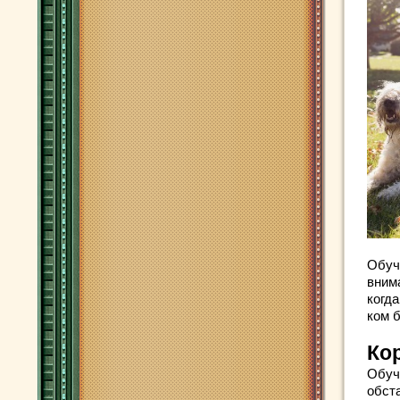
Обуч
вним
когда
ком 
Ко
Обуч
обст