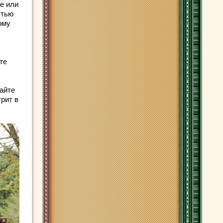
ке или
стью
ому
те
айте
трит в