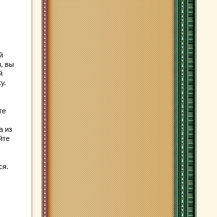
й
, вы
й
у.
те
а из
йте
ся.