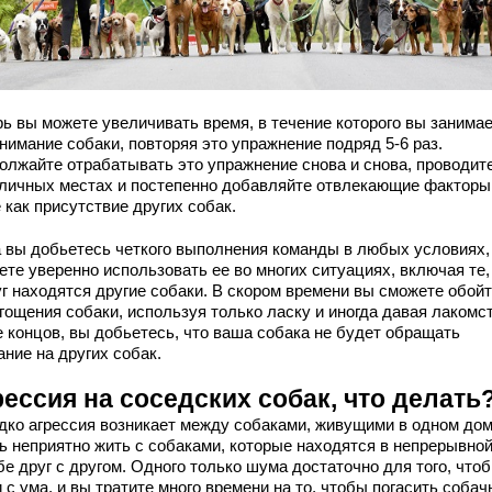
рь вы можете увеличивать время, в течение которого вы занима
нимание собаки, повторяя это упражнение подряд 5-6 раз.
олжайте отрабатывать это упражнение снова и снова, проводите
зличных местах и постепенно добавляйте отвлекающие факторы
 как присутствие других собак.
а вы добьетесь четкого выполнения команды в любых условиях,
те уверенно использовать ее во многих ситуациях, включая те,
уг находятся другие собаки. В скором времени вы сможете обой
гощения собаки, используя только ласку и иногда давая лакомст
е концов, вы добьетесь, что ваша собака не будет обращать
ние на других собак.
ессия на соседских собак, что делать
дко агрессия возникает между собаками, живущими в одном дом
ь неприятно жить с собаками, которые находятся в непрерывно
е друг с другом. Одного только шума достаточно для того, что
 с ума, и вы тратите много времени на то, чтобы погасить собач