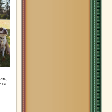
ать,
и на