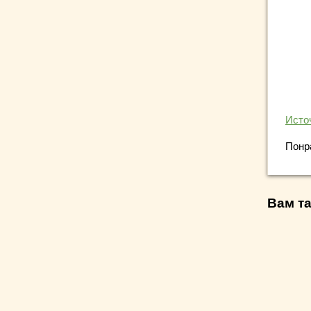
Исто
Понр
Вам та