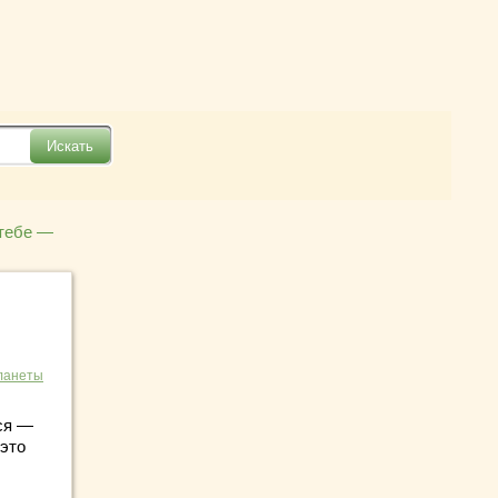
 тебе —
ланеты
ся —
 это