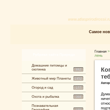
www.atlasprirodirossii.r
Самое нов
Главная
Рубрики сайта Природа
лень
Домашние питомцы и
Ко
скотинка
882
те
Животный мир Планеты
1452
Автор
Огород и сад
177
Дума
Охота и рыбалка
368
ничег
отно
Познавательная
подт
География
155