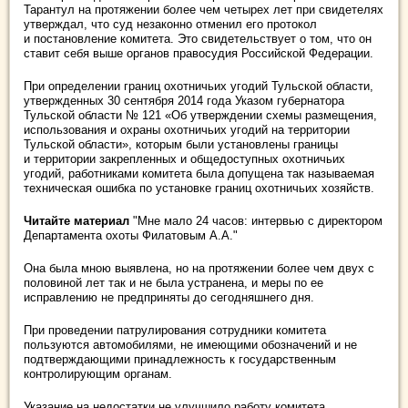
Тарантул на протяжении более чем четырех лет при свидетелях
утверждал, что суд незаконно отменил его протокол
и постановление комитета. Это свидетельствует о том, что он
ставит себя выше органов правосудия Российской Федерации.
При определении границ охотничьих угодий Тульской области,
утвержденных 30 сентября 2014 года Указом губернатора
Тульской области № 121 «Об утверждении схемы размещения,
использования и охраны охотничьих угодий на территории
Тульской области», которым были установлены границы
и территории закрепленных и общедоступных охотничьих
угодий, работниками комитета была допущена так называемая
техническая ошибка по установке границ охотничьих хозяйств.
Читайте материал
"Мне мало 24 часов: интервью с директором
Департамента охоты Филатовым А.А."
Она была мною выявлена, но на протяжении более чем двух с
половиной лет так и не была устранена, и меры по ее
исправлению не предприняты до сегодняшнего дня.
При проведении патрулирования сотрудники комитета
пользуются автомобилями, не имеющими обозначений и не
подтверждающими принадлежность к государственным
контролирующим органам.
Указание на недостатки не улучшило работу комитета,