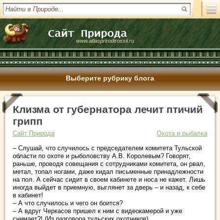
www.atlasprirodirossii.ru
Выберите рубрику блога
Клизма от губернатора лечит птичий
грипп
Сайт Природа
Охота и рыбалка
– Слушай, что случилось с председателем комитета Тульской
области по охоте и рыболовству А.В. Королевым? Говорят,
раньше, проводя совещания с сотрудниками комитета, он рвал,
метал, топал ногами, даже кидал письменные принадлежности
на пол. А сейчас сидит в своем
кабинете и носа не кажет. Лишь
иногда выйдет в приемную, выглянет за дверь – и назад, к себе
в кабинет!
– А что случилось и чего он боится?
– А вдруг Черкасов пришел к ним с видеокамерой и уже
снимает?! (Из разговора тульских охотников).