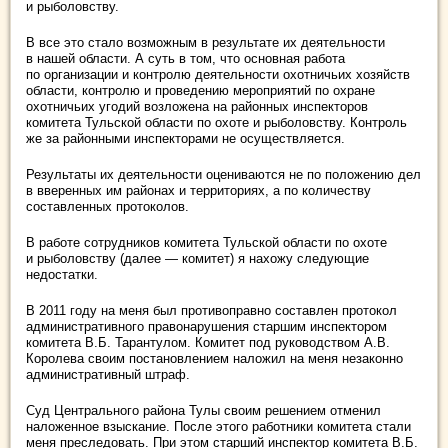
и рыболовству.
В все это стало возможным в результате их деятельности
в нашей области. А суть в том, что основная работа
по организации и контролю деятельности охотничьих хозяйств
области, контролю и проведению мероприятий по охране
охотничьих угодий возложена на районных инспекторов
комитета Тульской области по охоте и рыболовству. Контроль
же за районными инспекторами не осуществляется.
Результаты их деятельности оцениваются не по положению дел
в вверенных им районах и территориях, а по количеству
составленных протоколов.
В работе сотрудников комитета Тульской области по охоте
и рыболовству (далее — комитет) я нахожу следующие
недостатки.
В 2011 году на меня был противоправно составлен протокол
административного правонарушения старшим инспектором
комитета В.Б. Тарантулом. Комитет под руководством А.В.
Королева своим постановлением наложил на меня незаконно
административный штраф.
Суд Центрального района Тулы своим решением отменил
наложенное взыскание. После этого работники комитета стали
меня преследовать. При этом старший инспектор комитета В.Б.