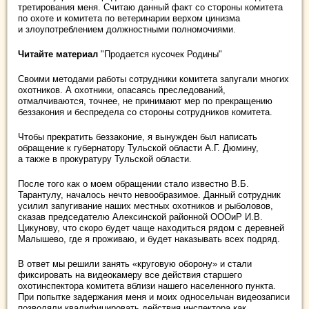
третирования меня. Считаю данный факт со стороны комитета
по охоте и комитета по ветеринарии верхом цинизма
и злоупотреблением должностными полномочиями.
Читайте материал
"Продается кусочек Родины"
Своими методами работы сотрудники комитета запугали многих
охотников. А охотники, опасаясь преследований,
отмалчиваются, точнее, не принимают мер по прекращению
беззакония и беспредела со стороны сотрудников комитета.
Чтобы прекратить беззаконие, я вынужден был написать
обращение к губернатору Тульской области А.Г. Дюмину,
а также в прокуратуру Тульской области.
После того как о моем обращении стало известно В.Б.
Тарантулу, началось нечто невообразимое. Данный сотрудник
усилил запугивание наших местных охотников и рыболовов,
сказав председателю Алексинской районной ОООиР И.В.
Цикунову, что скоро будет чаще находиться рядом с деревней
Малышево, где я проживаю, и будет наказывать всех подряд.
В ответ мы решили занять «круговую оборону» и стали
фиксировать на видеокамеру все действия старшего
охотинспектора комитета вблизи нашего населенного пункта.
При попытке задержания меня и моих односельчан видеозаписи
позволяли квалифицировать действия инспектора как