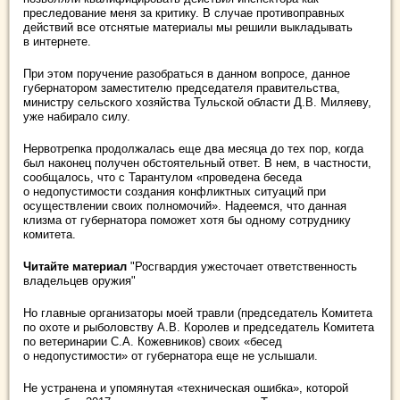
преследование меня за критику. В случае противоправных
действий все отснятые материалы мы решили выкладывать
в интернете.
При этом поручение разобраться в данном вопросе, данное
губернатором заместителю председателя правительства,
министру сельского хозяйства Тульской области Д.В. Миляеву,
уже набирало силу.
Нервотрепка продолжалась еще два месяца до тех пор, когда
был наконец получен обстоятельный ответ. В нем, в частности,
сообщалось, что с Тарантулом «проведена беседа
о недопустимости создания конфликтных ситуаций при
осуществлении своих полномочий». Надеемся, что данная
клизма от губернатора поможет хотя бы одному сотруднику
комитета.
Читайте материал
"Росгвардия ужесточает ответственность
владельцев оружия"
Но главные организаторы моей травли (председатель Комитета
по охоте и рыболовству А.В. Королев и председатель Комитета
по ветеринарии С.А. Кожевников) своих «бесед
о недопустимости» от губернатора еще не услышали.
Не устранена и упомянутая «техническая ошибка», которой