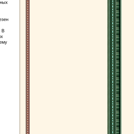
нных
езен
. В
ях
 ему