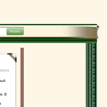
ланеты
вый
я. В
а