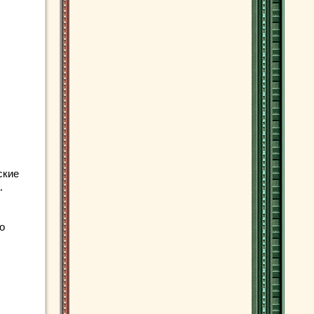
ские
.
о