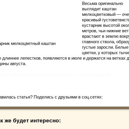
Весьма оригинально
выглядит каштан
мелкоцветковый — оче
красивый густоветвис
кустарник высотой око
метров, чьи нижние ве
врастают в землю вокр
главного ствола, образ
арник мелкоцветный каштан
густые заросли. Белые
цветки, у которых тычи
е длиннее лепестков, появляются в июле и держатся на ветках 
дины августа.
аны — конский каштан или Каштаны — конский каштан
авилась статья? Поделись с друзьями в соц.сетях:
к же будет интересно: