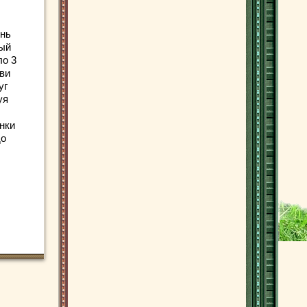
нь
тый
ло 3
тви
уг
уя
нки
до