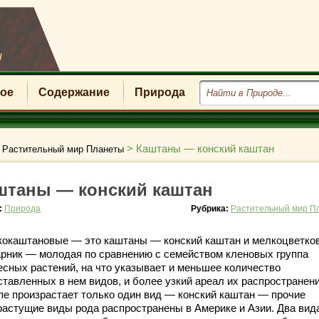
u
ое
Содержание
Природа
>
>
Каштаны — конский каштан
Растительный мир Планеты
штаны — конский каштан
:
Природа
Рубрика:
Растительный мир П
кокаштановые — это каштаны — конский каштан и мелкоцветко
арник — молодая по сравнению с семейством кленовых группа
есных растений, на что указывает и меньшее количество
ставленных в нем видов, и более узкий ареал их распространени
пе произрастает только один вид — конский каштан — прочие
растущие виды рода распространены в Америке и Азии. Два вид