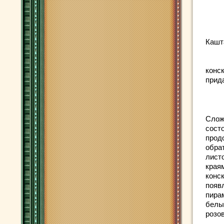
Кашт
конс
прид
Слож
состо
прод
обра
лист
краям
конс
появ
пира
белы
розо