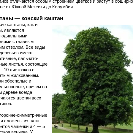
анов отличаются особым строением цветков и растут в обширн
оне от Южной Мексики до Колумбии.
таны — конский каштан
кие каштаны, как и
ы, являются
подиальными
вьями с главным
ым стволом. Все виды
 деревьев имеют
отивные, пальчато-
ные листья, состоящие
— 10 листочков с
атым жилкованием.
ки обоеполые и
ельнополые, причем на
м дереве всегда
ечаются цветки всех
типов.
торонне-симметричные
ки сложены из пяти
ентов чашечки и 4 — 5
тков венчика. У