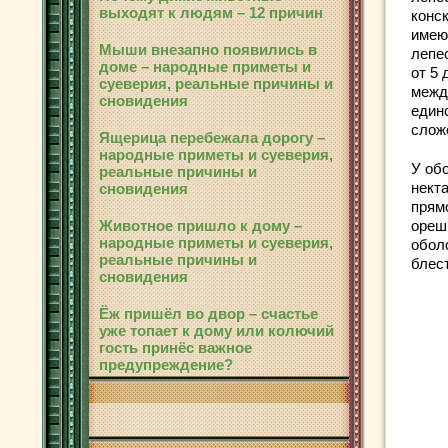
выходят к людям – 12 причин
конс
имею
Мыши внезапно появились в
лепе
доме – народные приметы и
от 5
суеверия, реальные причины и
межд
сновидения
един
слож
Ящерица перебежала дорогу –
народные приметы и суеверия,
У об
реальные причины и
нект
сновидения
прям
Животное пришло к дому –
ореш
народные приметы и суеверия,
обол
реальные причины и
блес
сновидения
Ёж пришёл во двор – счастье
уже топает к дому или колючий
гость принёс важное
предупреждение?