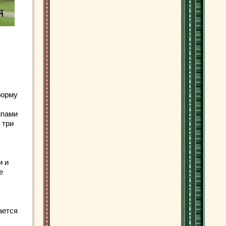
форму
ипами
 три
и и
е
ается