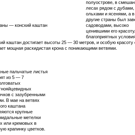
полуострове, в смеша
лесах рядом с дубами,
ольхами и ясенями, а в
другие страны был зав
аны — конский каштан
садоводами, высоко
ценившими его красоту
благоприятных услови
кий каштан достигает высоты 25 — 30 метров, и особую красоту
ает мощная раскидистая крона с поникающими ветвями.
ные пальчатые листья
ят из 5 — 7
олговатых
тнояйцевидных
очков с зазубренными
и. В мае на ветвях
кого каштана
ляются крупные
мидальные метелки
х или кремовых в
вую крапинку цветков.