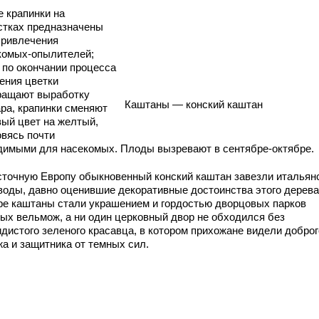
е крапинки на
стках предназначены
привлечения
комых-опылителей;
а по окончании процесса
ения цветки
ращают выработку
Каштаны — конский каштан
ара, крапинки сменяют
вый цвет на желтый,
овясь почти
димыми для насекомых. Плоды вызревают в сентябре-октябре.
сточную Европу обыкновенный конский каштан завезли итальян
воды, давно оценившие декоративные достоинства этого дерева
ре каштаны стали украшением и гордостью дворцовых парков
тых вельмож, а ни один церковный двор не обходился без
идистого зеленого красавца, в котором прихожане видели доброг
жа и защитника от темных сил.