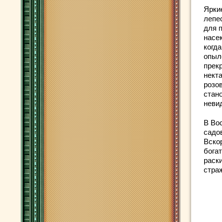
Ярки
лепе
для 
насе
когд
опыл
прек
нект
розо
стан
неви
В Во
садо
Вско
бога
раск
стра