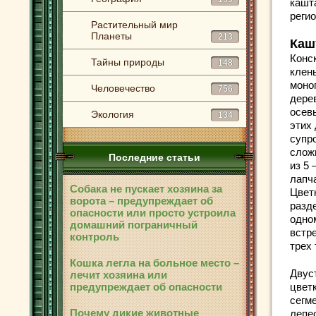
кашт
реги
Растительный мир
Планеты
213
Каш
Конс
Тайны природы
148
клен
моно
Человечество
756
дере
осев
Экология
134
этих
супр
слож
Последние статьи
из 5 
лапч
Собака не пускает хозяина за
Цвет
ворота – предупреждает об
разд
опасности или просто устроила
одно
домашний пограничный
встр
контроль
трех 
Кошка легла на больное место –
Двус
лечит хозяина или
предупреждает об опасности
цвет
сегм
Почему дикие животные
лепес