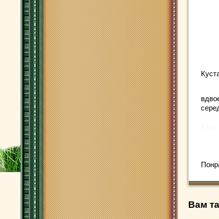
Куст
вдво
сере
Кашт
Понр
Вам та