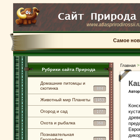
www.atlasprirodirossii.r
Самое нов
Главная
Рубрики сайта Природа
Ка
Домашние питомцы и
скотинка
884
Автор
Животный мир Планеты
1453
Конс
Огород и сад
куст
177
древ
Охота и рыбалка
пред
368
Евро
Познавательная
дико
География
155