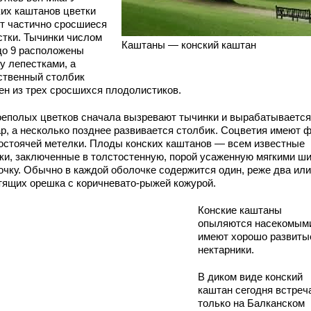
ких каштанов цветки
т частично сросшиеся
стки. Тычинки числом
Каштаны — конский каштан
 до 9 расположены
у лепестками, а
ственный столбик
ен из трех сросшихся плодолистиков.
оеполых цветков сначала вызревают тычинки и вырабатывается
ар, а несколько позднее развивается столбик. Соцветия имеют 
остоячей метелки. Плоды конских каштанов — всем известные
ки, заключенные в толстостенную, порой усаженную мягкими ш
очку. Обычно в каждой оболочке содержится один, реже два или
тящих орешка с коричневато-рыжей кожурой.
Конские каштаны
опыляются насекомым
имеют хорошо развиты
нектарники.
В диком виде конский
каштан сегодня встреч
только на Балканском