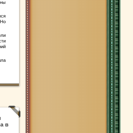
жны
лся
 Но
ели
сти
ний
ила
я
а в