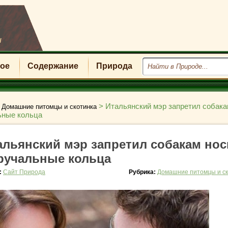
u
ое
Содержание
Природа
>
>
Итальянский мэр запретил собака
Домашние питомцы и скотинка
ьные кольца
альянский мэр запретил собакам нос
ручальные кольца
:
Сайт Природа
Рубрика:
Домашние питомцы и ск