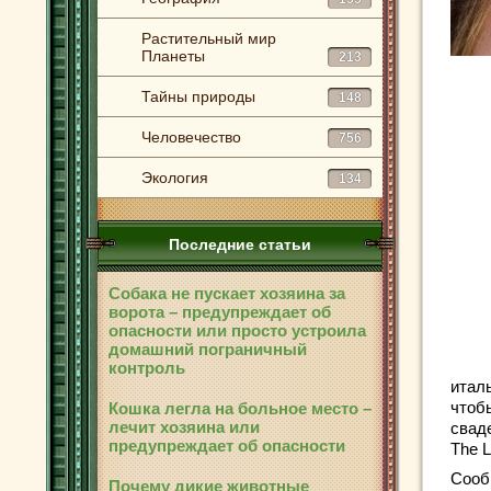
Растительный мир
Планеты
213
Тайны природы
148
Человечество
756
Экология
134
Последние статьи
Собака не пускает хозяина за
ворота – предупреждает об
опасности или просто устроила
домашний пограничный
контроль
итал
чтоб
Кошка легла на больное место –
лечит хозяина или
свад
предупреждает об опасности
The L
Сооб
Почему дикие животные