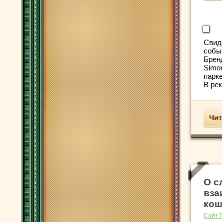
Свид
собы
Брен
Simo
парк
В рек
Чит
О с
вза
кош
Сайт 