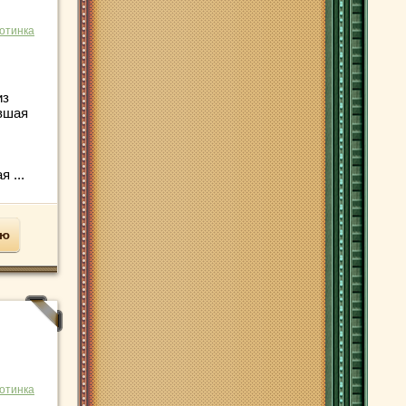
отинка
из
вшая
 ...
ью
отинка