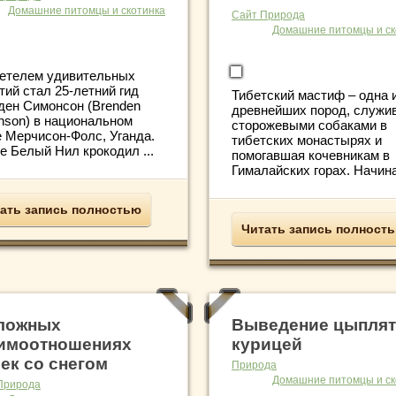
Домашние питомцы и скотинка
Сайт Природа
Домашние питомцы и ск
етелем удивительных
тий стал 25-летний гид
Тибетский мастиф – одна 
ден Симонсон (Brenden
древнейших пород, служи
nson) в национальном
сторожевыми собаками в
е Мерчисон-Фолс, Уганда.
тибетских монастырях и
е Белый Нил крокодил ...
помогавшая кочевникам в
Гималайских горах. Начиная
ать запись полностью
Читать запись полност
ложных
Выведение цыплят
имоотношениях
курицей
ек со снегом
Природа
Домашние питомцы и ск
Природа