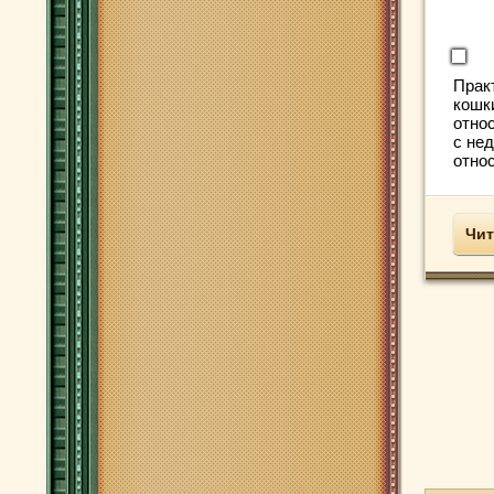
Прак
кошки
относ
с не
относ
Чит