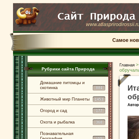
www.atlasprirodirossii.r
Самое нов
Главная
Рубрики сайта Природа
обручал
Домашние питомцы и
Ит
скотинка
884
об
Животный мир Планеты
1453
Автор
Огород и сад
177
Охота и рыбалка
368
Познавательная
География
155