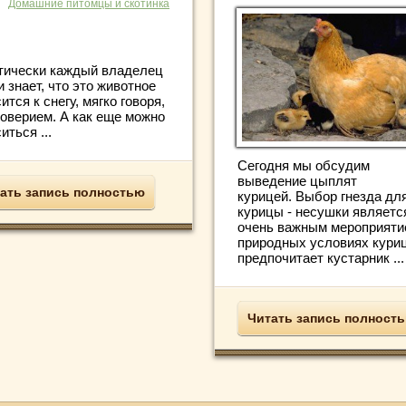
Домашние питомцы и скотинка
тически каждый владелец
 знает, что это животное
ится к снегу, мягко говоря,
доверием. А как еще можно
иться ...
Сегодня мы обсудим
выведение цыплят
ать запись полностью
курицей. Выбор гнезда дл
курицы - несушки являетс
очень важным мероприяти
природных условиях кури
предпочитает кустарник ...
Читать запись полност