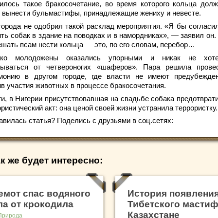
вилось такое бракосочетание, во время которого кольца дол
 вынести бульмастифы, принадлежащие жениху и невесте.
города не одобрил такой расклад мероприятия. «Я бы согласи
ить собак в здание на поводках и в намордниках», — заявил он.
ешать псам нести кольца — это, по его словам, перебор…
ако молодожены оказались упорными и никак не хот
зываться от четвероногих «шаферов». Пара решила прове
монию в другом городе, где власти не имеют предубежде
ив участия животных в процессе бракосочетания.
ти, в Нигерии присутствовавшая на свадьбе собака предотврат
ристический акт: она ценой своей жизни устранила террористку.
авилась статья? Поделись с друзьями в соц.сетях:
к же будет интересно:
емот спас водяного
История появлени
ла от крокодила
Тибетского мастиф
Казахстане
Природа