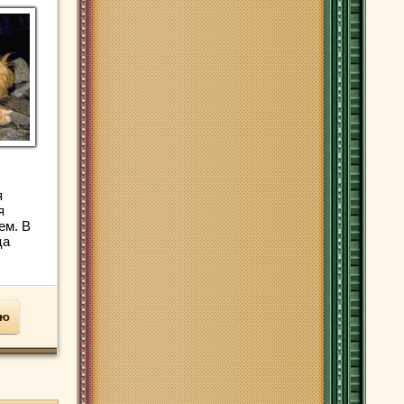
я
я
ем. В
ца
ью