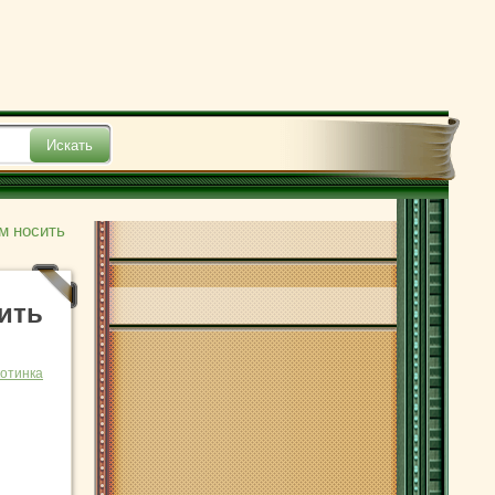
м носить
ить
отинка