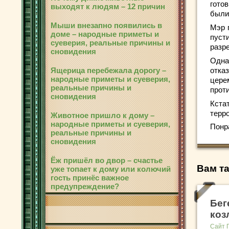
гото
выходят к людям – 12 причин
были
Мыши внезапно появились в
Мэр 
доме – народные приметы и
пуст
суеверия, реальные причины и
разр
сновидения
Одн
Ящерица перебежала дорогу –
отка
народные приметы и суеверия,
цере
реальные причины и
прот
сновидения
Кста
терро
Животное пришло к дому –
народные приметы и суеверия,
Понр
реальные причины и
сновидения
Ёж пришёл во двор – счастье
Вам та
уже топает к дому или колючий
гость принёс важное
предупреждение?
Бег
коз
Сайт 