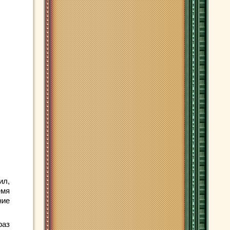
ил,
емя
ние
раз