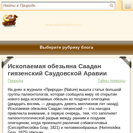
www.atlasprirodirossii.ru
Выберите рубрику блога
Ископаемая обезьяна Саадан
гиязенский Саудовской Аравии
Природа
Тайны природы
На днях в журнале «Природа» (Nature) вышла статья большой
группы палеонтологов, которая сообщила миру об открытии
нового вида ископаемых обезьян из позднего олигоцена
(двадцать восемь — двадцать девять миллионов лет назад).
Ископаемая обезьяна Саадан гиязенский — эта находка
привлекла внимание, в первую очередь, тем, что заполняет
палеонтологической разрыв между
ранним и поздним
олигоценом, когда произошло различие собакоголовых
(Cercopithecoidea Gray, 1821) и человекообразных (Hominoidea
Gray, 1825) обезьян.