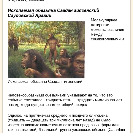
Ископаемая обезьяна Саадан гиязенский
Саудовской Аравии
Молекулярнее
датировки
момента различия
между
собакоголовыми и
Ископаемая обезьяна Саадан гиязенский
человекообразными обезьянами указывают на то, что это
событие состоялось тридцать пять — тридцать миллионов лет
назад, когда существовал их общий предок.
Однако, на протяжении среднего и позднего олигоцена
(тридцать — двадцать три миллиона лет назад) не было
известно никаких окаменелых остатков предковых форм или,
так называемой, базальной группы узконосых обезьян (Catarrhini