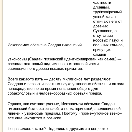
частности
длинный,
трубкообразный
ушной канал
отличают его от
древних
Сухоносов, а
отсутствие
носовых пазух и
Ископаемая обезьяна Саадан гиязенский
больших клыков,
присущих
самцов
узконосым (Саадан гиязенский идентифицирован как самец) —
располагают новый вид именно в стволовой части
эволюционного дерева высших приматов.
Всего каких-то пять — десять миллионов лет разделяют
Саадана и первых известных науке узконосых обезьян, и он жил
непосредственно во время появления общего для
собакоголовый и человекообразных обезьян предка.
Однако, как считают ученые, Ископаемая обезьяна Саадан
гиязенский был сестринской, а не материнской, эволюционной
линией к узконосым предкам. Поэтому «промежуточное звено»
все еще находится в розыске …
Понравилась статья? Поделись с друзьями в соц.сетях: