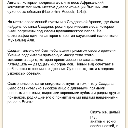
Анголы, которые предполагают, что весь Африканский
континент мог быть местом диверсификации Высших или
сухоносых обезьян (Haplorrhini Pocock, 1918).
На месте современной пустыни в Саудовской Аравии, где были
найдены останки Саадана, росли тропические леса, которые
были погребены под слоем вулканического пепла. На
фотографии один из авторов открытия саудовский палеонтолог
Мухаммед Али.
Саадан гиязенский был небольшим приматом своего времени.
Ученые подсчитали примерную массу тела этого
млекопитающего, которая ориентировочно составляла
пятнадцать — двадцать килограммов. Новый вид сочетает в
себе черты строения как древних Сухоносых, так и младших
узконосых обезьян.
Окаменелые останки свидетельствуют о том, что у Саадана
было сравнительно высокое лицо с длинными прямыми
носовыми костями, широкими коренными зубами и рядом других
признаков, роднящие его с примитивными видами найденными
ранее в Египте.
Опять же, целый
ряд
анатомических
особенностей, в