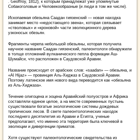
. Geoffroy, 1812), к которым принадлежат уже упомянутые
Собакоголовые и Человекообразные (и люди в том же числе).
Ископаемая обезьяна Саадан гиязенский — новая находка
занимает место «недостающего звена», которая связывает
«стволовых» и «кроновой» части эволюционного дерева
узконосых обезьян.
Фрагменты черепа небольшой обезьяны, которая получила
научное название Саадан гиязенский, палеонтологи обнаружили
в толще отложений вулканического пепла формации Аш-
Шумайси, что расположен в Саудовской Аравии.
Название происходит от арабских слов: «saadan» — обезьяна, и
«Al Hijaz» — провинция Аль-Хиджаз в Саудовской Аравии.
Поэтому латинское имя нового вида переводится как «обезьяна
из Аль-Хиджаза».
Течение олигоцена и эоцена Аравийский полуостров и Африка
составляли единое целое, а на месте современных пустынь
существовали богатые экологические системы дождевых
тропических лесов. В свете палеонтологических находок
последнего десятилетия из Аравии и Египта, ученые
предполагают, что именно эта территория была ключевой в
эволюции и дивергенции приматов.
Хотя существуют палеонтологические свидетельства из