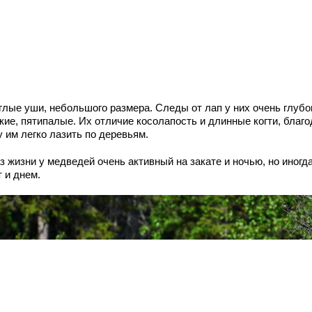
глые уши, небольшого размера. Следы от лап у них очень глубо
кие, пятипалые. Их отличие косолапость и длинные когти, благ
 им легко лазить по деревьям.
 жизни у медведей очень активный на закате и ночью, но иногд
 и днем.