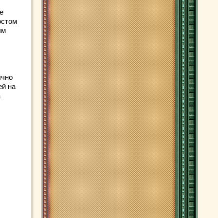
е
остом
ым
ычно
ей на
а