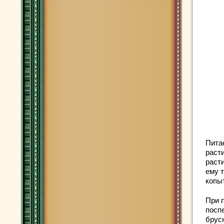
Пита
раст
раст
ему 
копы
При 
поспе
брус