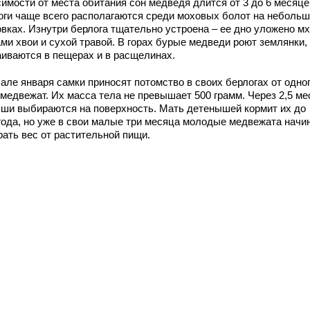
симости от места обитания сон медведя длится от 3 до 6 месяце
оги чаще всего располагаются среди моховых болот на неболь
овках. Изнутри берлога тщательно устроена – ее дно уложено мх
ми хвои и сухой травой. В горах бурые медведи роют землянки,
аиваются в пещерах и в расщелинах.
але января самки приносят потомство в своих берлогах от одно
 медвежат. Их масса тела не превышает 500 грамм. Через 2,5 м
ши выбираются на поверхность. Мать детенышей кормит их до
года, но уже в свои малые три месяца молодые медвежата начи
рать вес от растительной пищи.