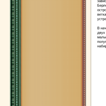
зави
Берл
остр
ветка
устр
В нач
двух
малы
полу
наби