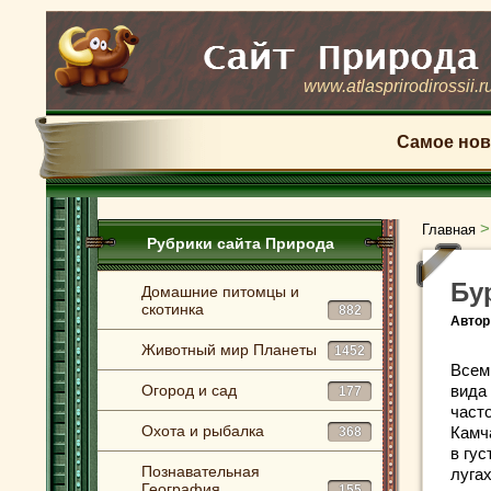
www.atlasprirodirossii.r
Самое нов
Главная
Рубрики сайта Природа
Бу
Домашние питомцы и
скотинка
882
Автор
Животный мир Планеты
1452
Всем
Огород и сад
вида
177
част
Охота и рыбалка
Камча
368
в гу
Познавательная
лугах
География
155