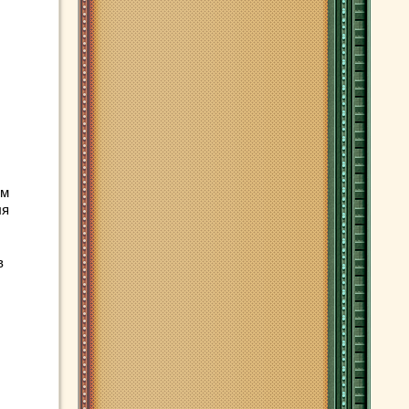
ым
ля
в