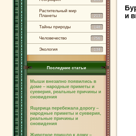
Бу
Растительный мир
и 
Планеты
213
Тайны природы
148
Человечество
756
Экология
134
Последние статьи
Мыши внезапно появились в
доме – народные приметы и
суеверия, реальные причины и
сновидения
Ящерица перебежала дорогу –
народные приметы и суеверия,
реальные причины и
сновидения
Животное пришло к дому –