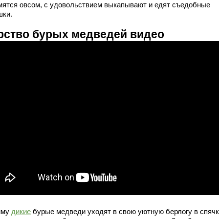
мятся овсом, с удовольствием выкапывают и едят съедобные
шки.
рство бурых медведей видео
иму
дикие
бурые медведи уходят в свою уютную берлогу в спячк