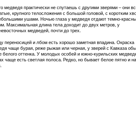
го медведя практически не спутаешь с другими зверями – они вс
атые, крупного телосложения с большой головой, с коротким хв
небольшими ушами. Ночью глаза у медведя отдают темно-красн
ом. Максимальная длина тела доходит до двух метров, у
невосточных медведей, почти до трех.
у переносицей и лбом есть хорошо заметная впадина. Окраска
едя чаще бурая, реже рыжая или черная, у зверей с Кавказа об
е белого оттенка. У молодых особей и южно-курильских медвед
х чаще есть светлая полоса. Редко, но бывает белое пятно и н
.