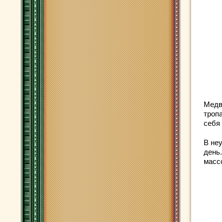
Медв
троп
себя
В не
день.
масс