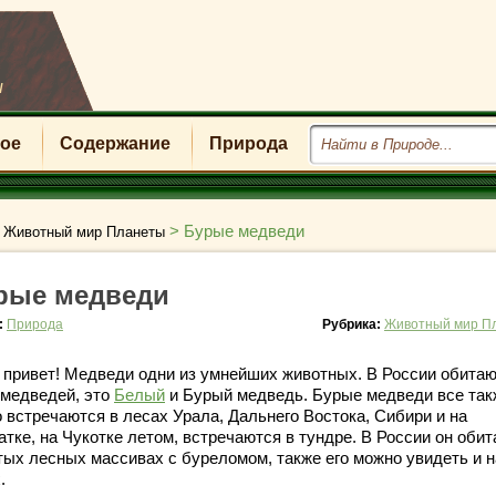
u
ое
Содержание
Природа
>
>
Бурые медведи
Животный мир Планеты
рые медведи
:
Природа
Рубрика:
Животный мир П
 привет! Медведи одни из умнейших животных. В России обитаю
 медведей, это
Белый
и Бурый медведь. Бурые медведи все так
о встречаются в лесах Урала, Дальнего Востока, Сибири и на
тке, на Чукотке летом, встречаются в тундре. В России он обит
стых лесных массивах с буреломом, также его можно увидеть и н
.