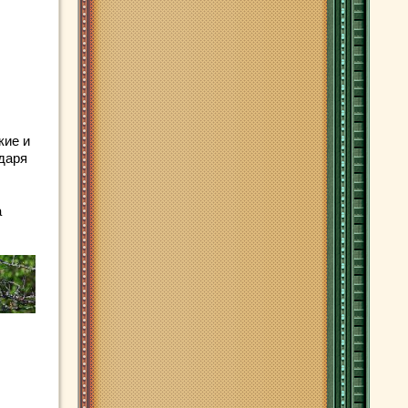
кие и
одаря
а