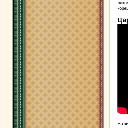
лако
коре
Ца
На з