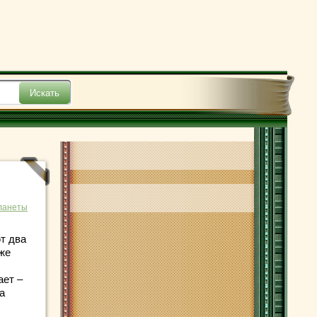
ланеты
т два
же
ает –
а