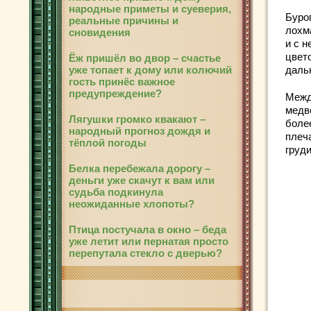
народные приметы и суеверия,
Буро
реальные причины и
лохм
сновидения
и с 
цвет
Ёж пришёл во двор – счастье
уже топает к дому или колючий
даль
гость принёс важное
предупреждение?
Межд
медв
Лягушки громко квакают –
боле
народный прогноз дождя и
плеча
тёплой погоды
груди
Белка перебежала дорогу –
деньги уже скачут к вам или
судьба подкинула
неожиданные хлопоты?
Птица постучала в окно – беда
уже летит или пернатая просто
перепутала стекло с дверью?