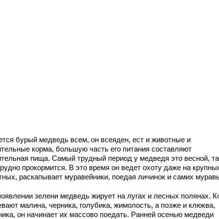
ется бурый медведь всем, он всеяден, ест и животные и
ительные корма, большую часть его питания составляют
ительная пища. Самый трудный период у медведя это весной, та
трудно прокормится. В это время он ведет охоту даже на крупны
тных, раскапывает муравейники, поедая личинок и самих муравь
появлении зелени медведь жирует на лугах и лесных полянах. К
вают малина, черника, голубика, жимолость, а позже и клюква,
ника, он начинает их массово поедать. Ранней осенью медведи