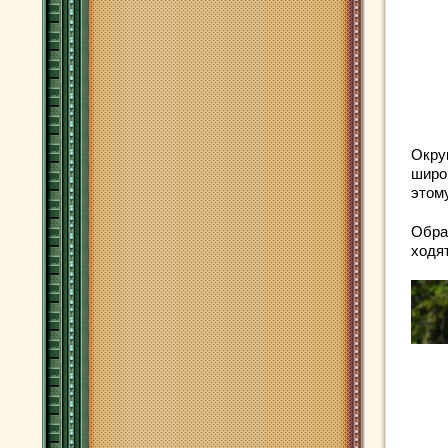
Окру
широ
этому
Образ
ходят