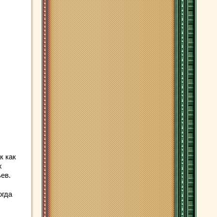
к как
х
ев.
огда