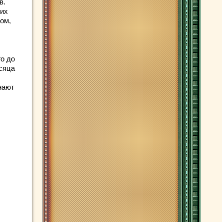
в.
ших
ом,
го до
есяца
нают