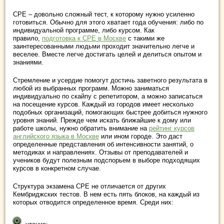
CPE – довольно сложный тест, к которому нужно усиленно
готовиться. Обычно для этого хватает года обучения: либо по
индивидуальной программе, либо курсом. Как
правило,
подготовка к CPE в Москве
с такими же
заинтересованными людьми проходит значительно легче и
веселее. Вместе легче достигать целей и делиться опытом и
знаниями.
Стремление и усердие помогут достичь заветного результата в
любой из выбранных программ. Можно заниматься
индивидуально по скайпу с репетитором, а можно записаться
на посещение курсов. Каждый из городов имеет несколько
подобных организаций, помогающих быстрее добиться нужного
уровня знаний. Прежде чем искать ближайшие к дому или
работе школы, нужно обратить внимание на
рейтинг курсов
английского языка в Москве
или ином городе. Это даст
определенные представления об интенсивности занятий, о
методиках и направлениях. Отзывы от преподавателей и
учеников будут полезным подспорьем в выборе подходящих
курсов в конкретном случае.
Структура экзамена CPE не отличается от других
Кембриджских тестов. В нем есть пять блоков, на каждый из
которых отводится определенное время. Среди них: