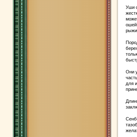
Уши 
жест
може
ошейн
рыжи
Поро
бере
толь
быст
Они 
част
для 
прине
Длин
закл
Сенб
тазо
жела