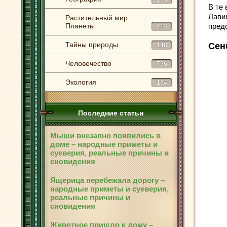
В те
Лави
Растительный мир
Планеты
пред
213
Тайны природы
Сен
148
Человечество
756
Экология
134
Последние статьи
Мыши внезапно появились в
доме – народные приметы и
суеверия, реальные причины и
сновидения
Ящерица перебежала дорогу –
народные приметы и суеверия,
реальные причины и
сновидения
Животное пришло к дому –