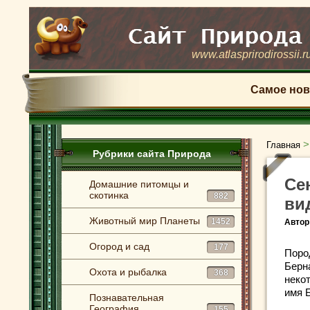
www.atlasprirodirossii.r
Самое нов
Главная
Рубрики сайта Природа
Се
Домашние питомцы и
скотинка
882
ви
Животный мир Планеты
1452
Автор
Огород и сад
177
Поро
Берн
Охота и рыбалка
368
неко
имя Б
Познавательная
География
155