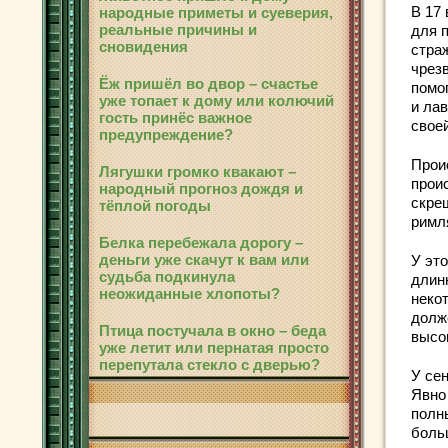
В 17
народные приметы и суеверия,
реальные причины и
для 
сновидения
стра
чрез
Ёж пришёл во двор – счастье
помо
уже топает к дому или колючий
и ла
гость принёс важное
свое
предупреждение?
Прои
Лягушки громко квакают –
прои
народный прогноз дождя и
скре
тёплой погоды
римл
Белка перебежала дорогу –
деньги уже скачут к вам или
У эт
судьба подкинула
длин
неожиданные хлопоты?
неко
долже
Птица постучала в окно – беда
высо
уже летит или пернатая просто
перепутала стекло с дверью?
У се
Явно
полн
боль