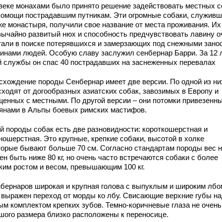
 веке монахами было принято решение задействовать местных с
помощи пострадавшим путникам. Эти огромные собаки, служивш
же монастыря, получили свое название от места проживания. Их
вычайно развитый нюх и способность предчувствовать лавину о
гали в поиске потерявшихся и замерзающих под снежными зано
винами людей. Особую славу заслужил сенбернар Барри. За 12 
й службы он спас 40 пострадавших на заснеженных перевалах
схождение породы Сенбернар имеет две версии. По одной из ни
сходят от догообразных азиатских собак, завозимых в Европу и
щенных с местными. По другой версии – они потомки привезенн
янами в Альпы боевых римских мастифов.
ой породы собак есть две разновидности: короткошерстная и
ношерстная. Это крупные, крепкие собаки, высотой в холке
торые бывают больше 70 см. Согласно стандартам породы вес 
н быть ниже 80 кг, но очень часто встречаются собаки с более
ким ростом и весом, превышающим 100 кг.
нбернаров широкая и крупная голова с выпуклым и широким лбо
 выражен переход от морды ко лбу. Свисающие верхние губы н
ым комплектом крепких зубов. Темно-коричневые глаза не очень
шого размера близко расположены к переносице.