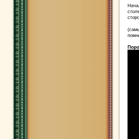
Нача
стол
стор
(сам
помн
Поро