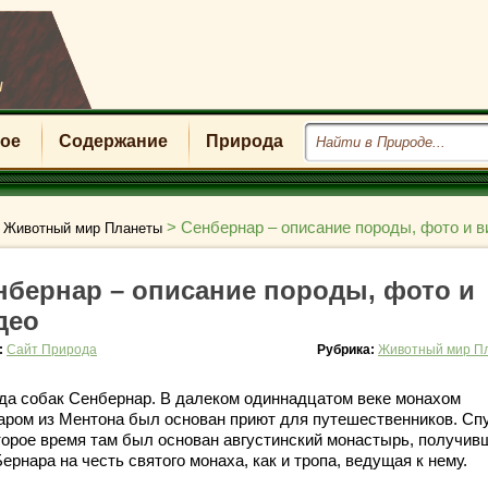
u
ое
Содержание
Природа
>
>
Сенбернар – описание породы, фото и в
Животный мир Планеты
нбернар – описание породы, фото и
део
:
Сайт Природа
Рубрика:
Животный мир П
да собак Сенбернар. В далеком одиннадцатом веке монахом
аром из Ментона был основан приют для путешественников. Сп
торое время там был основан августинский монастырь, получив
ернара на честь святого монаха, как и тропа, ведущая к нему.