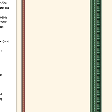
обак
ие на
чень
сами
лет
х они
ых
не
м.
ад