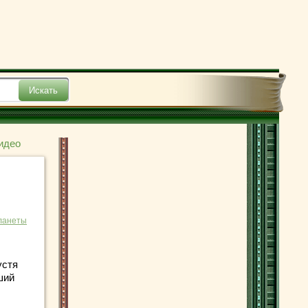
идео
ланеты
устя
ший