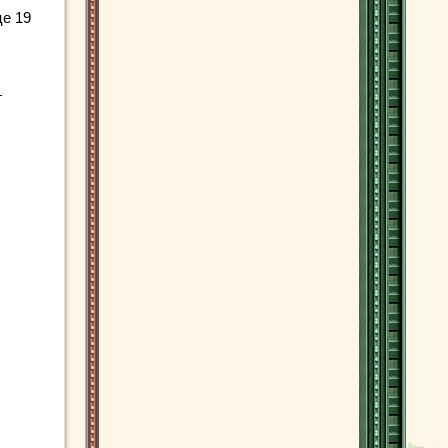
це 19
—