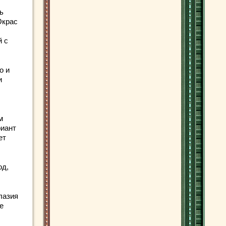
ь
Окрас
й с
о и
и
м
риант
ет
од,
лазия
е