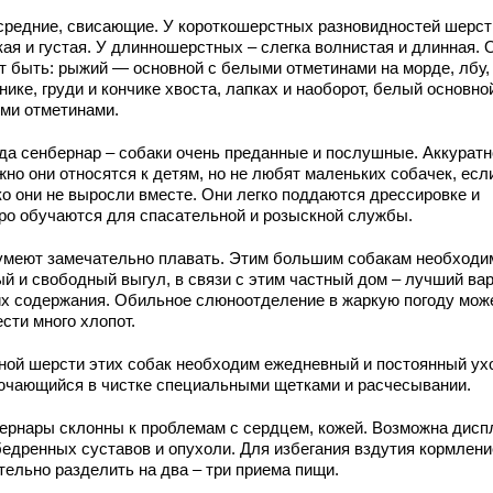
средние, свисающие. У короткошерстных разновидностей шерст
кая и густая. У длинношерстных – слегка волнистая и длинная. 
т быть: рыжий — основной с белыми отметинами на морде, лбу,
ике, груди и кончике хвоста, лапках и наоборот, белый основно
ми отметинами.
да сенбернар – собаки очень преданные и послушные. Аккуратн
жно они относятся к детям, но не любят маленьких собачек, есл
ко они не выросли вместе. Они легко поддаются дрессировке и
ро обучаются для спасательной и розыскной службы.
умеют замечательно плавать. Этим большим собакам необходи
ый и свободный выгул, в связи с этим частный дом – лучший ва
их содержания. Обильное слюноотделение в жаркую погоду мож
сти много хлопот.
ной шерсти этих собак необходим ежедневный и постоянный ух
ючающийся в чистке специальными щетками и расчесывании.
ернары склонны к проблемам с сердцем, кожей. Возможна дисп
бедренных суставов и опухоли. Для избегания вздутия кормлени
тельно разделить на два – три приема пищи.