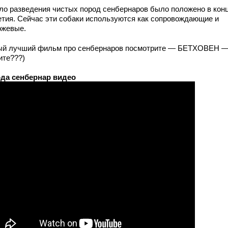
ло разведения чистых пород сенбернаров было положено в кон
етия. Сейчас эти собаки используются как сопровождающие и
ожевые.
ый лучший фильм про сенбернаров посмотрите — БЕТХОВЕН 
ите???)
да сенбернар видео