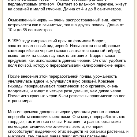
перламутровым отливом. Обитает во влажном перегное, живут
на средней и малой глубине. Длина от 4 и до 8 сантиметров.
Обыкновенный червь — очень распространенный вид, часто
встречается как в глинистых, так и в других почвах. Длина от
10 и до 35 сантиметров.
В 1959 году американский врач по фамилии Баррет,
запатентовал новый вид червей. Называются они «Красные
калифорнийские черви» (также называется красный гибрид),
вывел он их на своих научных плантациях. Баррет также
придумал, как использовать данных червей. Он стал удобрять
поля почвой, которую перерабатывали калифорнийские черви.
После внесения этой переработанной почвы, урожайность
увеличилась вдвое и, улучшился вкус овощей. Красные
гибриды перерабатывают практически всю органику, очень
плодовиты, и живут в четыре раза дольше, чем дикие черви.
После чего красные черви были развезены практически во все
страны мира.
Многие времена дождевые черви удивляли ученых своими
перерабатывающими качествами. Они могут переработать как
твердые, так и мягкие почвы. Растения, и разные организмы
поглощают химические элементы земли, но черви
способствуют выделению этих веществ из органики растений, и
микробов, тем самым давая пищу другим растениям.