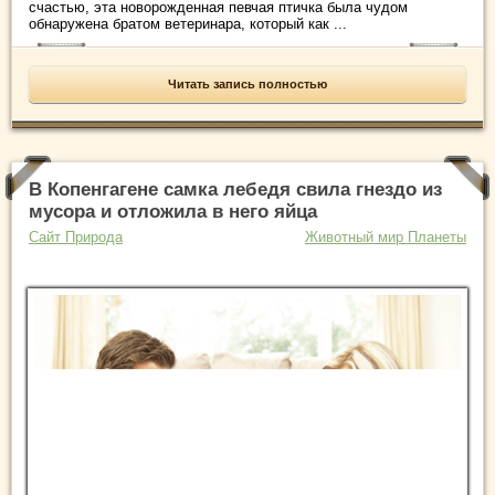
счастью, эта новорожденная певчая птичка была чудом
обнаружена братом ветеринара, который как ...
Читать запись полностью
В Копенгагене самка лебедя свила гнездо из
мусора и отложила в него яйца
Сайт Природа
Животный мир Планеты