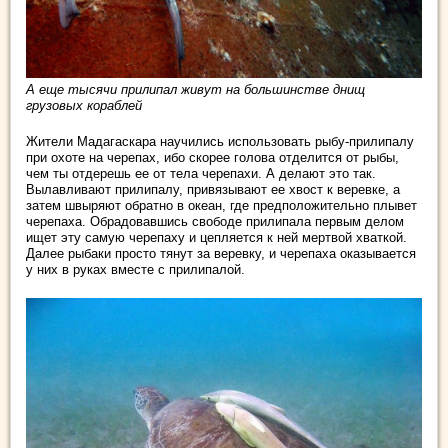
А еще тысячи прилипал живут на большинстве днищ
грузовых кораблей
Жители Мадагаскара научились использовать рыбу-прилипалу
при охоте на черепах, ибо скорее голова отделится от рыбы,
чем ты отдерешь ее от тела черепахи. А делают это так.
Вылавливают прилипалу, привязывают ее хвост к веревке, а
затем швыряют обратно в океан, где предположительно плывет
черепаха. Обрадовавшись свободе прилипала первым делом
ищет эту самую черепаху и цепляется к ней мертвой хваткой.
Далее рыбаки просто тянут за веревку, и черепаха оказывается
у них в руках вместе с прилипалой.