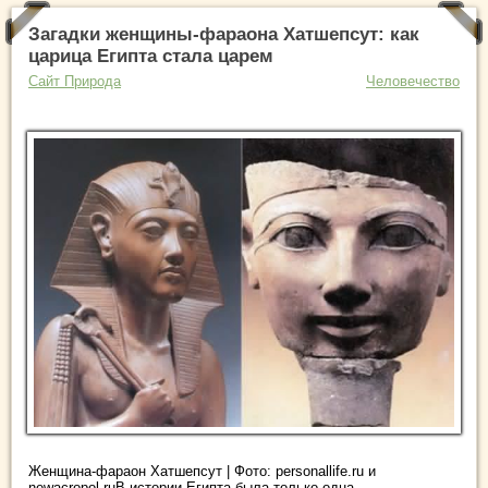
Загадки женщины-фараона Хатшепсут: как
царица Египта стала царем
Сайт Природа
Человечество
Женщина-фараон Хатшепсут | Фото: personallife.ru и
newacropol.ruВ истории Египта была только одна