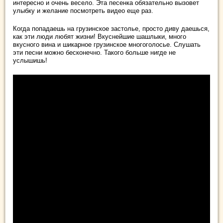
интересно и очень весело. Эта песенка обязательно вызовет
улыбку и желание посмотреть видео еще раз.
Когда попадаешь на грузинское застолье, просто диву даешься,
как эти люди любят жизни! Вкуснейшие шашлыки, много
вкусного вина и шикарное грузинское многоголосье. Слушать
эти песни можно бесконечно. Такого больше нигде не
услышишь!