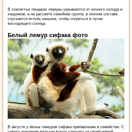
В скалистых пещерах лемуры укрываются от ночного холода и
хищников, а на рассвете семейная группа, в полном составе,
спускается вглубь каньона, чтобы согреться в лучах
восходящего солнца.
Белый лемур сифака фото
В августе у белых лемуров сифака прибавление в семействе. С
самого рождения малыши всюду следуют за своей мамой,