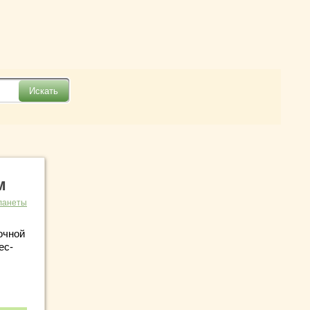
м
ланеты
очной
ес-