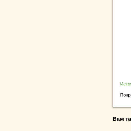
Исто
Понр
Вам та