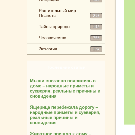
Растительный мир
Планеты
213
Тайны природы
148
Человечество
756
Экология
134
Последние статьи
Мыши внезапно появились в
доме – народные приметы и
суеверия, реальные причины и
сновидения
Ящерица перебежала дорогу –
народные приметы и суеверия,
реальные причины и
сновидения
Животное пришло к дому –