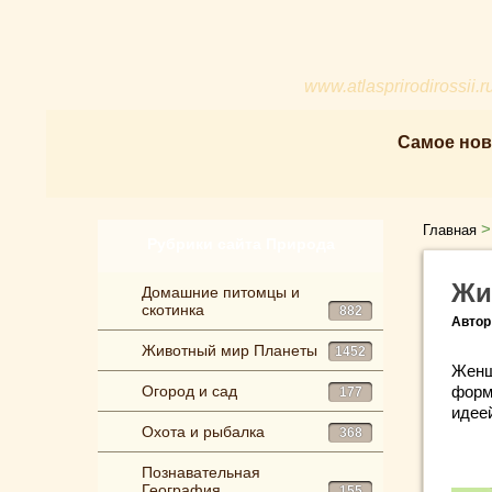
www.atlasprirodirossii.r
Самое нов
Главная
Рубрики сайта Природа
Жи
Домашние питомцы и
скотинка
882
Автор
Животный мир Планеты
1452
Женщ
Огород и сад
форм
177
идее
Охота и рыбалка
368
Познавательная
География
155