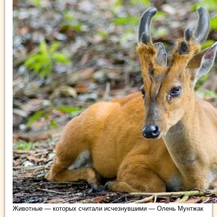
Животные — которых считали исчезнувшими — Олень Мунтжак