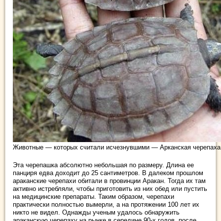
Животные — которых считали исчезнувшими — Арканская черепаха
Эта черепашка абсолютно небольшая по размеру. Длина ее
панциря едва доходит до 25 сантиметров. В далеком прошлом
араканские черепахи обитали в провинции Аракан. Тогда их там
активно истребляли, чтобы приготовить из них обед или пустить
на медицинские препараты. Таким образом, черепахи
практически полностью вымерли, а на протяжении 100 лет их
никто не видел. Однажды ученым удалось обнаружить
араканскую черепаху на рынке в середине 90-х годов, после