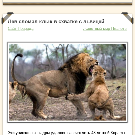
Лев сломал клык в схватке с львицей
Сайт Природа
Животный мир Планеты
Эти уникальные кадры удалось запечатлеть 43-летней Корлетт