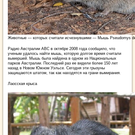
Животные — которых считали исчезнувшими — Мышь Pseudomys de
Радио Австралии ABC в октябре 2008 года сообщило, что
ученым удалось найти мышь, которую долгое время считали
вымершей. Мышь была найдена в одном из Национальных
парков Австралии. Последний раз ее видели более 150 лет
назад в Новом Южном Уэльсе. Сегодня эти грызуны
защищаются штатом, так как находятся на грани вымирания.
Лаосская крыса