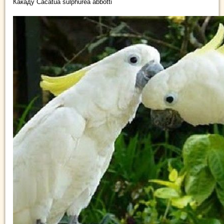
Какаду Cacatua sulphurea abbotti