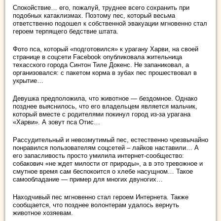
Спокойствие… его, пожалуй, труднее всего сохранить при
подобных катаклизмах. Поэтому пес, который весьма
ответственно подошел к собственной эвакуации мгновенно стал
героем терпящего бедствие штата.
Фото пса, который «подготовился» к урагану Харви, на своей
странице в соцсети Facebook опубликовала жительница
техасского города Синтон Тиле Докенс. Не запаниковал, а
организовался: с пакетом корма в зубах пес прошествовал в
укрытие…
Девушка предположила, что животное — бездомное. Однако
позднее выяснилось, что его владельцем является мальчик,
который вместе с родителями покинул город из-за урагана
«Харви». А зовут пса Отис…
Рассудительный и невозмутимый пес, естественно чрезвычайно
понравился пользователям соцсетей – лайков наставили… А
его запасливость просто умилила интернет-сообщество:
собакович «не ждет милости от природы», а в это тревожное и
смутное время сам беспокоится о хлебе насущном… Такое
самообладание — пример для многих двуногих…
Находчивый пес мгновенно стал героем Интернета. Также
сообщается, что позднее волонтерам удалось вернуть
животное хозяевам.