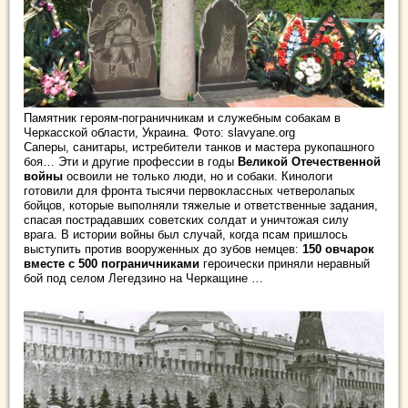
Памятник героям-пограничникам и служебным собакам в
Черкасской области, Украина. Фото: slavyane.org
Саперы, санитары, истребители танков и мастера рукопашного
боя… Эти и другие профессии в годы
Великой Отечественной
войны
освоили не только люди, но и собаки. Кинологи
готовили для фронта тысячи первоклассных четверолапых
бойцов, которые выполняли тяжелые и ответственные задания,
спасая пострадавших советских солдат и уничтожая силу
врага. В истории войны был случай, когда псам пришлось
выступить против вооруженных до зубов немцев:
150 овчарок
вместе с 500 пограничниками
героически приняли неравный
бой под селом Легедзино на Черкащине …