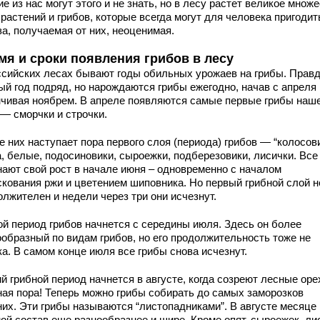
е из нас могут этого и не знать, но в лесу растет великое множ
 растений и грибов, которые всегда могут для человека пригодит
а, получаемая от них, неоценимая.
мя и сроки появления грибов в лесу
ссийских лесах бывают годы обильных урожаев на грибы. Правд
ый год подряд, но нарождаются грибы ежегодно, начав с апреля 
нчивая ноябрем. В апреле появляются самые первые грибы наш
 — сморчки и строчки.
 них наступает пора первого слоя (периода) грибов — “колосови
, белые, подосиновики, сыроежки, подберезовики, лисички. Все
нают свой рост в начале июня – одновременно с началом
cкования ржи и цветением шиповника. Но первый грибной слой н
лжителен и недели через три они исчезнут.
ой период грибов начнется с середины июля. Здесь он более
ообразный по видам грибов, но его продолжительность тоже не
а. В самом конце июля все грибы снова исчезнут.
й грибной период начнется в августе, когда созреют лесные оре
ная пора! Теперь можно грибы собирать до самых заморозков
них. Эти грибы называются “листопадниками”. В августе месяце
ой состав еще разнообразнее и шире. Кроме опят, сыроежек, ли