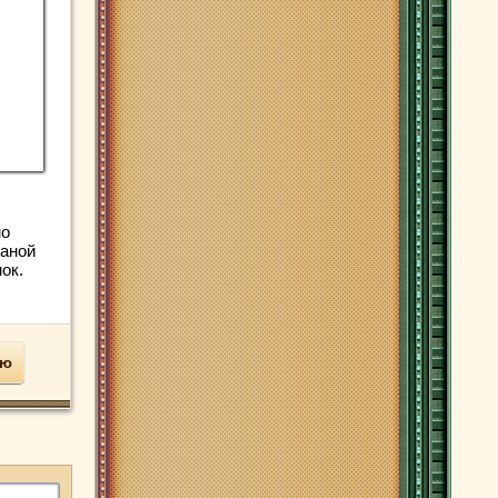
но
чаной
ок.
ью