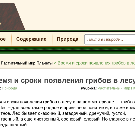
u
ое
Содержание
Природа
>
>
Время и сроки появления грибов в л
Растительный мир Планеты
емя и сроки появления грибов в лес
:
Природа
Рубрика:
Растительный мир П
я и сроки появления грибов в лесу в нашем материале — грибно
Лес – для всех такое родное и привычное понятие и, в то же вре
тное. Лес бывает сказочный, загадочный, дремучий, густой,
ственный, а еще лиственный, сосновый, еловый. Но главное в ле
сегда щедрый.