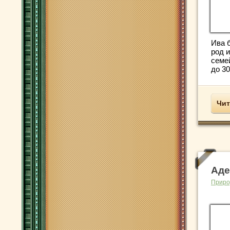
Ива 
род и
семе
до 30
Чит
Аде
Приро