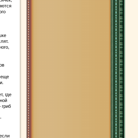
яются
ого
шке
лят.
ого,
ов
 еще
и.
т, где
дной
 гриб
—
 если