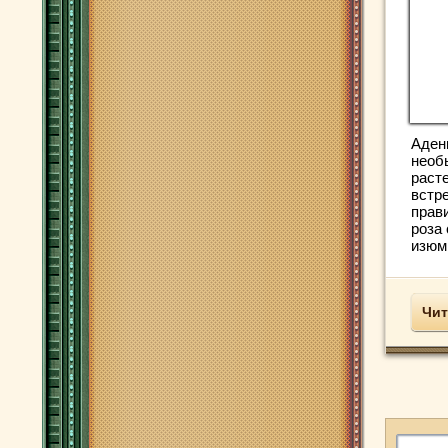
Аден
необ
расте
встр
прав
роза
изюми
Чит