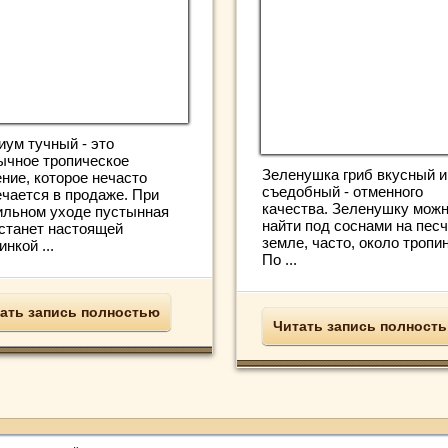
иум тучный - это
ычное тропическое
Зеленушка гриб вкусный и
ние, которое нечасто
съедобный - отменного
ечается в продаже. При
качества. Зеленушку мож
ильном уходе пустынная
найти под соснами на пес
 станет настоящей
земле, часто, около тропин
нкой ...
По ...
ать запись полностью
Читать запись полност