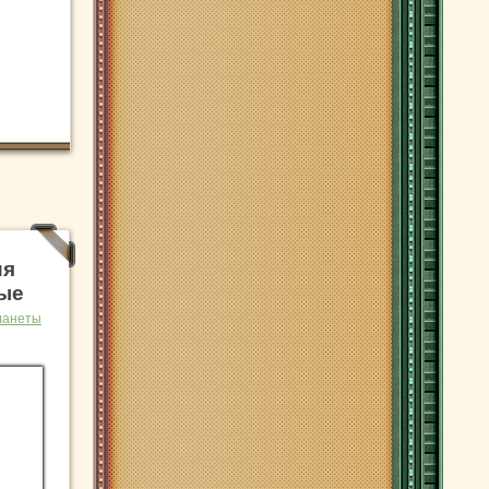
ия
ные
ланеты