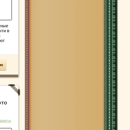
тные
чти в
и
ают
ью
ото
ланеты