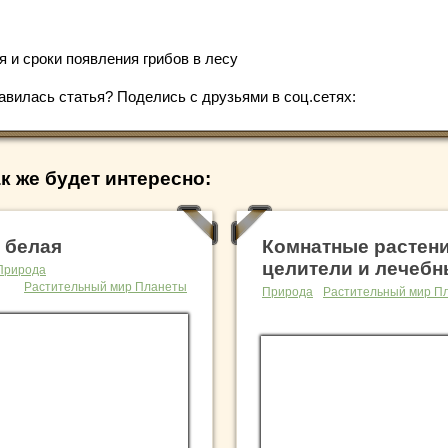
я и сроки появления грибов в лесу
авилась статья? Поделись с друзьями в соц.сетях:
к же будет интересно:
 белая
Комнатные растен
целители и лечеб
Природа
Растительный мир Планеты
Природа
Растительный мир П