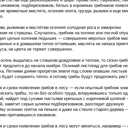
синовиков, подберезовиков, белых в корзинках грибников появл
ие ароматные маслята, осенние опята, грузди, рыжики и еще мн
х.
ам, рыжикам и маслятам осенняя холодная роса и заморозки
нние не страшны. Случалось, грибник на поляне или лесной опу
дил целые колонии ледышек — совершенно мерзлых грибов мас
анные и в домашнем тепле оттаявшие, маслята ни запаха приятн
уса, ни цвета не теряют совершенно.
 осень выдалась не слишком дождливая и теплая, то сезон гриб
т продлится до начала ноября. Осенний листопад для грибов не
ха. Летними днями прогретая земля под слоем опавших листьев
о будет сохранять тепло, и потому грибы будут продолжать раст
 и сроки появления грибов в лесу — если опытный грибник знае
 искать грибы, то он без особого труда, вооружившись только о
ой, найдет под сухими листьями крепыша с коричневой шляпой –
й, заметит серые шляпки подберезовиков, разглядит дружную
йку осенних опяток на пеньке и даже на стволе старого дерева 
нию притаившихся ежовиков.
я и сроки появления грибов в лесу могут меняться, например —