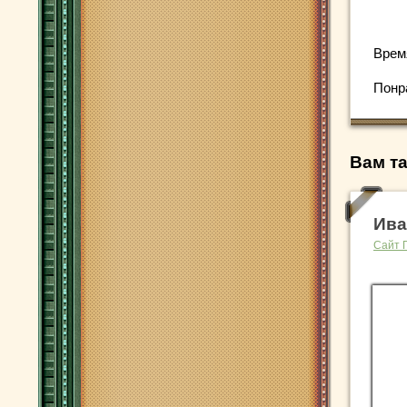
Врем
Понр
Вам та
Ива
Сайт 