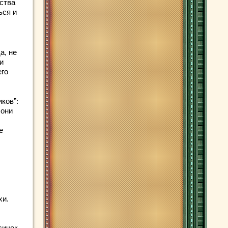
ества
ься и
а, не
и
его
ков”:
 они
е
хи.
сичек,