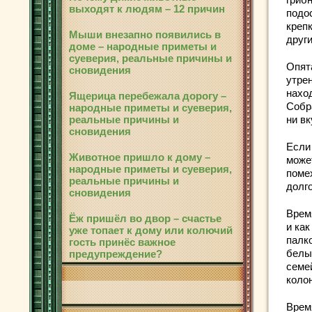
выходят к людям – 12 причин
подо
крепк
Мыши внезапно появились в
други
доме – народные приметы и
суеверия, реальные причины и
Опят
сновидения
утре
нахо
Ящерица перебежала дорогу –
Собр
народные приметы и суеверия,
реальные причины и
ни вк
сновидения
Если
Животное пришло к дому –
може
народные приметы и суеверия,
поме
реальные причины и
долг
сновидения
Время
Ёж пришёл во двор – счастье
и как
уже топает к дому или колючий
палк
гость принёс важное
белы
предупреждение?
семе
коло
Врем