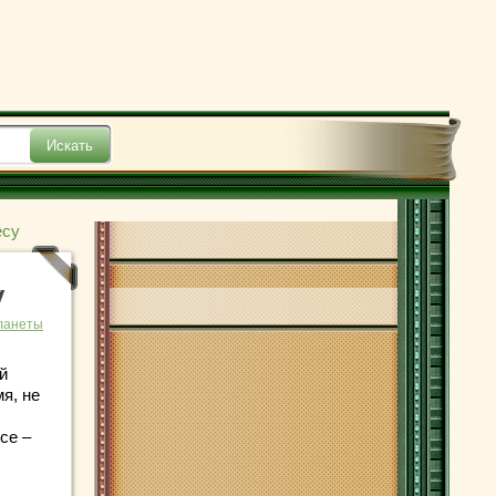
есу
у
ланеты
й
мя, не
се –