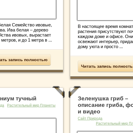
белая Семейство ивовые,
В настоящее время комна
ва. Ива белая – дерево
растения присутствуют по
йства ивовых, вырастает
каждом доме и офисе. Он
 метров, и до 1 метра в ...
освежают интерьер, прид
дому уюта и просто ...
ать запись полностью
Читать запись полност
ниум тучный
Зеленушка гриб –
описание гриба, ф
да
Растительный мир Планеты
и видео
Сайт Природа
Растительный мир П