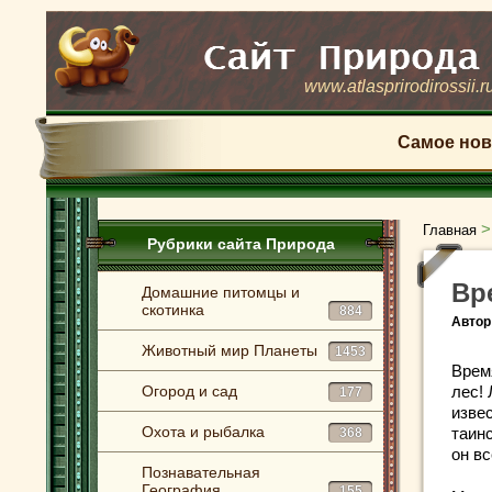
www.atlasprirodirossii.r
Самое нов
Главная
Рубрики сайта Природа
Вр
Домашние питомцы и
скотинка
884
Автор
Животный мир Планеты
1453
Врем
Огород и сад
лес! 
177
извес
Охота и рыбалка
таин
368
он в
Познавательная
География
155