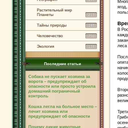
Многи
ягод,
Растительный мир
польз
Планеты
213
Вре
Тайны природы
148
В Ро
кажд
Человечество
756
зака
леса
Экология
134
После
опята
Последние статьи
начи
коло
Собака не пускает хозяина за
продо
ворота – предупреждает об
опасности или просто устроила
Втор
домашний пограничный
разн
контроль
велик
Кошка легла на больное место –
лечит хозяина или
Трети
предупреждает об опасности
Гриб
осен
Почему дикие животные
грибн