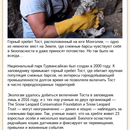
Горный хребет Тост, расположенный на юге Монголии, — одно
из немногих мест на Земле, где снежные барсы чувствуют себя
в безопасности и даже приносят потомство. Но так было не
всегда…
Национальный парк Гурвансайхан был создан в 2000 году. К
заповеднику примыкает горный
хребет Тост, где обитает крупная
популяция снежных барсов, но интересы горнодобывающей
промышленности долгое время не позволяли включить Тост
в число природоохранных территорий.
Экологам удалось добиться включения Тоста в заповедник
лишь в 2016 году, и с тех пор ученые из двух организаций —
The Snow Leopard Conservation Foundation и Snow Leopard
Trust — могут неограниченно — денно и нощно — наблюдать за
снежными барсами. Так, ученые знают, что на хребте живет 23
взрослых особи и несколько малышей. Биологи оснастили
редчайших кошек датчиками и фиксируют их перемещения,
привычки и жизненные события.