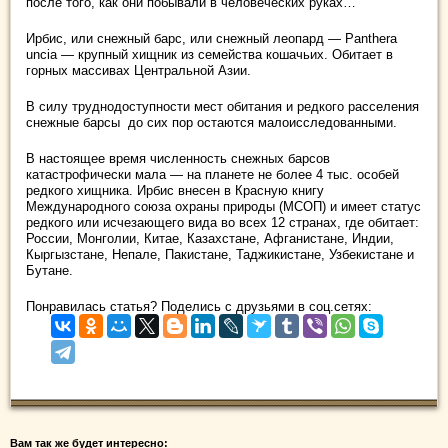
после того, как они побывали в человеческих руках…
Ирбис, или снежный барс, или снежный леопард — Panthera
uncia — крупный хищник из семейства кошачьих. Обитает в
горных массивах Центральной Азии.
В силу труднодоступности мест обитания и редкого расселения
снежные барсы до сих пор остаются малоисследованными.
В настоящее время численность снежных барсов
катастрофически мала — на планете не более 4 тыс. особей
редкого хищника. Ирбис внесен в Красную книгу
Международного союза охраны природы (МСОП) и имеет статус
редкого или исчезающего вида во всех 12 странах, где обитает:
России, Монголии, Китае, Казахстане, Афганистане, Индии,
Кыргызстане, Непале, Пакистане, Таджикистане, Узбекистане и
Бутане.
Понравилась статья? Поделись с друзьями в соц.сетях:
Вам так же будет интересно: