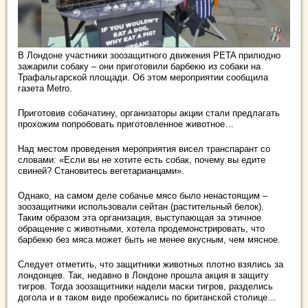
В Лондоне участники зоозащитного движения PETA прилюдно
зажарили собаку – они приготовили барбекю из собаки на
Трафальгарской площади. Об этом мероприятии сообщила
газета Metro.
Приготовив собачатину, организаторы акции стали предлагать
прохожим попробовать
приготовленное животное…
Над местом проведения мероприятия висел транспарант со
словами: «Если вы не хотите есть собак, почему вы едите
свиней? Становитесь вегетарианцами».
Однако, на самом деле собачье мясо было ненастоящим –
зоозащитники использовали сейтан (растительный белок).
Таким образом эта организация, выступающая за этичное
обращение с животными, хотела продемонстрировать, что
барбекю без мяса может быть не менее вкусным, чем мясное.
Следует отметить, что защитники животных плотно взялись за
лондонцев. Так, недавно в Лондоне прошла акция в защиту
тигров. Тогда зоозащитники надели маски тигров, разделись
догола и в таком виде пробежались по британской столице…