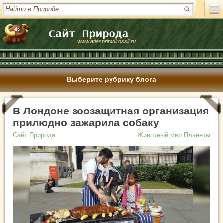
www.atlasprirodirossii.ru
Выберите рубрику блога
В Лондоне зоозащитная организация
прилюдно зажарила собаку
Сайт Природа
Животный мир Планеты