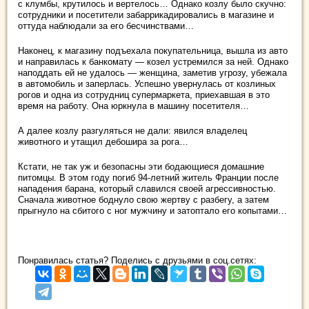
с клумбы, крутилось и вертелось… Однако козлу было скучно:
сотрудники и посетители забаррикадировались в магазине и
оттуда наблюдали за его бесчинствами…
Наконец, к магазину подъехала покупательница, вышла из авто
и направилась к банкомату — козел устремился за ней. Однако
наподдать ей не удалось — женщина, заметив угрозу, убежала
в автомобиль и заперлась. Успешно увернулась от козлиных
рогов и одна из сотрудниц супермаркета, приехавшая в это
время на работу. Она юркнула в машину посетителя…
А далее козлу разгуляться не дали: явился владелец
животного и утащил дебошира за рога…
Кстати, не так уж и безопасны эти бодающиеся домашние
питомцы. В этом году погиб 94-летний житель Франции после
нападения барана, который славился своей агрессивностью.
Сначала животное боднуло свою жертву с разбегу, а затем
прыгнуло на сбитого с ног мужчину и затоптало его копытами…
Понравилась статья? Поделись с друзьями в соц.сетях: