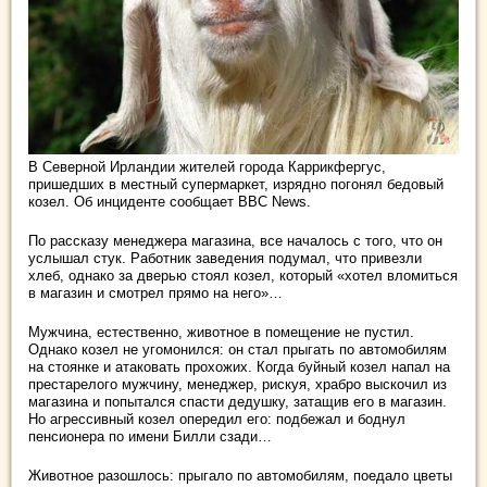
В Северной Ирландии жителей города Каррикфергус,
пришедших в местный супермаркет, изрядно погонял бедовый
козел. Об инциденте сообщает BBC News.
По рассказу менеджера магазина, все началось с того, что он
услышал стук. Работник заведения подумал, что привезли
хлеб, однако за
дверью стоял козел, который «хотел вломиться
в магазин и смотрел прямо на него»…
Мужчина, естественно, животное в помещение не пустил.
Однако козел не угомонился: он стал прыгать по автомобилям
на стоянке и атаковать прохожих. Когда буйный козел напал на
престарелого мужчину, менеджер, рискуя, храбро выскочил из
магазина и попытался спасти дедушку, затащив его в магазин.
Но агрессивный козел опередил его: подбежал и боднул
пенсионера по имени Билли сзади…
Животное разошлось: прыгало по автомобилям, поедало цветы