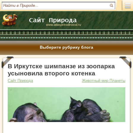
www.atlasprirodirossii.ru
Выберите рубрику блога
В Иркутске шимпанзе из зоопарка
усыновила второго котенка
Сайт Природа
Животный мир Планеты