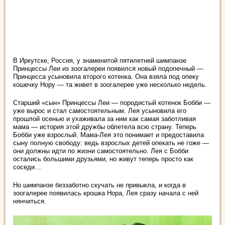
В Иркутске, Россия, у знаменитой пятилетней шимпанзе
Принцессы Леи из зоогалереи появился новый подопечный —
Принцесса усыновила второго котенка. Она взяла под опеку
кошечку Нору — та живет в зоогалерее уже несколько недель.
Старший «сын» Принцессы Леи — породистый
котенок Бобби —
уже вырос и стал самостоятельным. Лея усыновила его
прошлой осенью и ухаживала за ним как самая заботливая
мама — история этой дружбы облетела всю страну. Теперь
Бобби уже взрослый. Мама-Лея это понимает и предоставила
сыну полную свободу: ведь взрослых детей опекать не гоже —
они должны идти по жизни самостоятельно. Лея с Бобби
остались большими друзьями, но живут теперь просто как
соседи…
Но шимпанзе беззаботно скучать не привыкла, и когда в
зоогалерее появилась крошка Нора, Лея сразу начала с ней
нянчиться.