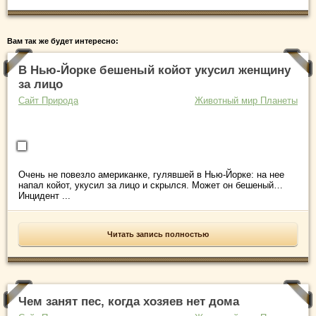
Вам так же будет интересно:
В Нью-Йорке бешеный койот укусил женщину
за лицо
Сайт Природа
Животный мир Планеты
Очень не повезло американке, гулявшей в Нью-Йорке: на нее
напал койот, укусил за лицо и скрылся. Может он бешеный…
Инцидент ...
Читать запись полностью
Чем занят пес, когда хозяев нет дома