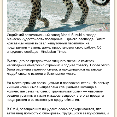
Индийский автомобильный завод Maruti Suzuki в городе
Менасар «удостоился» посещения… дикого леопарда. Визит
красавицы кошки вызвал нешуточный переполох на
предприятии – завод, даже, приостановил свою работу. Об
инциденте сообщает Hindustan Times.
Гуляющего по
предприятию хищного зверя на камерах
наблюдения обнаружил охранник и поднял тревогу. После этого
была отменена утренняя смена, а находившихся на заводе
людей спешно вывели в безопасное место.
На место прибыли зоозащитники и правоохранители. На поимку
хищной кошки была направлена специальная команда в
количестве семи человек с транквилизаторами — животное
решили усыпить и таким макаром выдворить его за пределы
предприятия в естественную среду обитания.
В СМИ, освещающих инцидент, особо подчеркивается, что
автозавод полностью блокирован, трудящихся эвакуировали, и