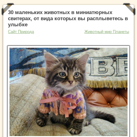
30 маленьких животных в миниатюрных
свитерах, от вида которых вы расплыветесь в
улыбке
Сайт Природа
Животный мир Планеты