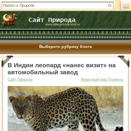
www.atlasprirodirossii.ru
Выберите рубрику блога
В Индии леопард «нанес визит» на
автомобильный завод
Сайт Природа
Животный мир Планеты