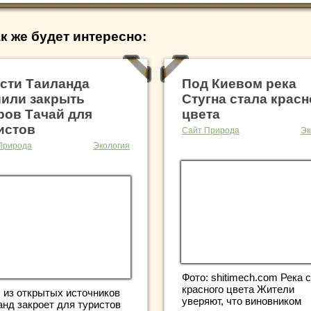
к же будет интересно:
сти Таиланда
Под Киевом река
или закрыть
Стугна стала красн
ров Тачай для
цвета
истов
Сайт Природа
Эк
Природа
Экология
Фото: shitimech.com Река 
красного цвета Жители
: из открытых источников
уверяют, что виновником
анд закроет для туристов