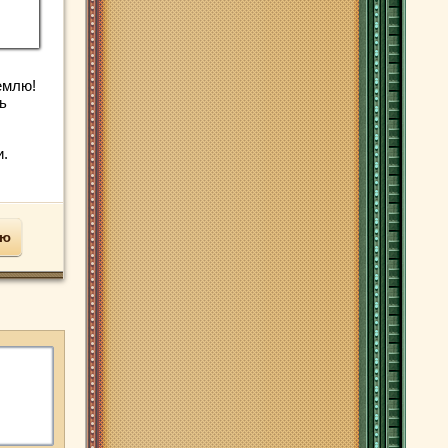
емлю!
ь
и.
ью