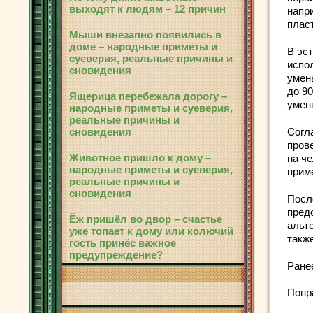
выходят к людям – 12 причин
напри
плас
Мыши внезапно появились в
доме – народные приметы и
В эс
суеверия, реальные причины и
испо
сновидения
умен
до 90
Ящерица перебежала дорогу –
умен
народные приметы и суеверия,
реальные причины и
сновидения
Согл
прове
Животное пришло к дому –
на ч
народные приметы и суеверия,
прим
реальные причины и
сновидения
Посл
пред
Ёж пришёл во двор – счастье
альт
уже топает к дому или колючий
такж
гость принёс важное
предупреждение?
Ране
Понр