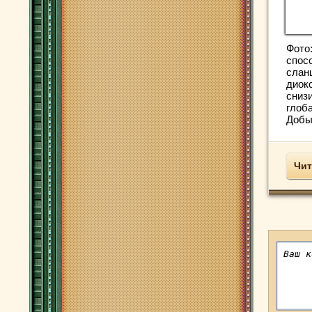
Фото
спос
слан
диок
сниз
глоб
Добыч
Чит