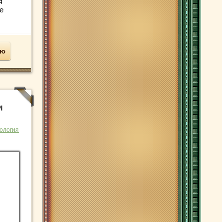
я
е
ью
и
ология