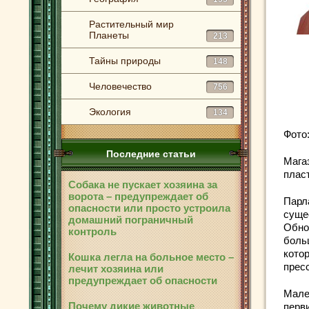
Растительный мир
Планеты
213
Тайны природы
148
Человечество
756
Экология
134
Фото:
Последние статьи
Мага
плас
Собака не пускает хозяина за
ворота – предупреждает об
Парл
опасности или просто устроила
суще
домашний пограничный
Обно
контроль
боль
кото
Кошка легла на больное место –
прес
лечит хозяина или
предупреждает об опасности
Мале
Почему дикие животные
перв