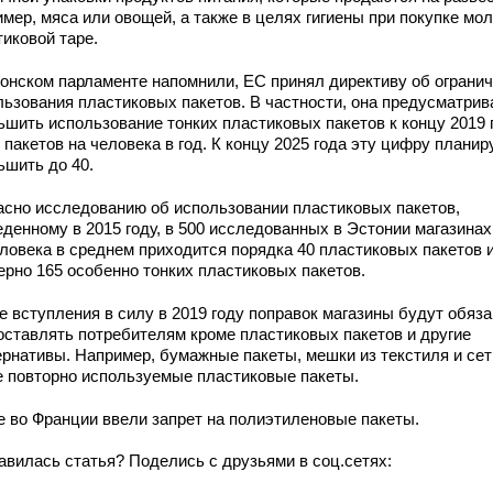
мер, мяса или овощей, а также в целях гигиены при покупке мол
тиковой таре.
тонском парламенте напомнили, ЕС принял директиву об ограни
льзования пластиковых пакетов. В частности, она предусматрив
ьшить использование тонких пластиковых пакетов к концу 2019 
 пакетов на человека в год. К концу 2025 года эту цифру плани
ьшить до 40.
асно исследованию об использовании пластиковых пакетов,
денному в 2015 году, в 500 исследованных в Эстонии магазинах
еловека в среднем приходится порядка 40 пластиковых пакетов 
ерно 165 особенно тонких пластиковых пакетов.
е вступления в силу в 2019 году поправок магазины будут обяз
оставлять потребителям кроме пластиковых пакетов и другие
ернативы. Например, бумажные пакеты, мешки из текстиля и сет
е повторно используемые пластиковые пакеты.
е во Франции ввели запрет на полиэтиленовые пакеты.
авилась статья? Поделись с друзьями в соц.сетях: