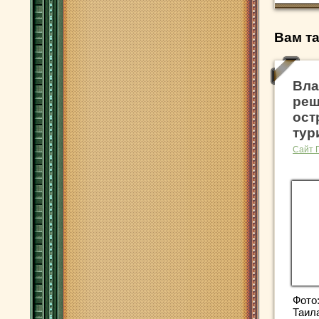
Вам та
Вла
реш
ост
тур
Сайт 
Фото
Таил