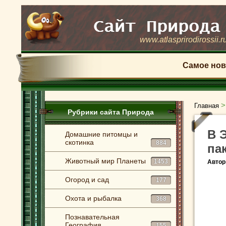
www.atlasprirodirossii.r
Самое нов
Главная
Рубрики сайта Природа
В 
Домашние питомцы и
скотинка
884
па
Животный мир Планеты
1453
Автор
Огород и сад
177
Охота и рыбалка
368
Познавательная
География
155