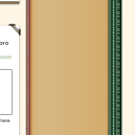
ого
ология
стала