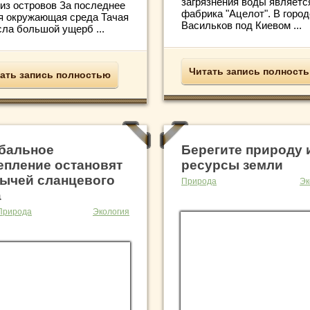
загрязнения воды являетс
 из островов За последнее
фабрика "Ацелот". В город
я окружающая среда Тачая
Васильков под Киевом ...
сла большой ущерб ...
Читать запись полност
ать запись полностью
бальное
Берегите природу 
епление остановят
ресурсы земли
ычей сланцевого
Природа
Эк
а
Природа
Экология