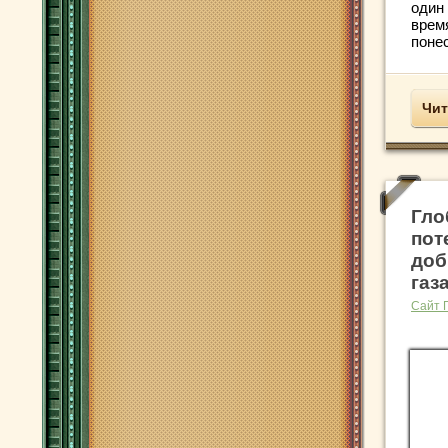
один
врем
поне
Чит
Гло
пот
доб
газ
Сайт 