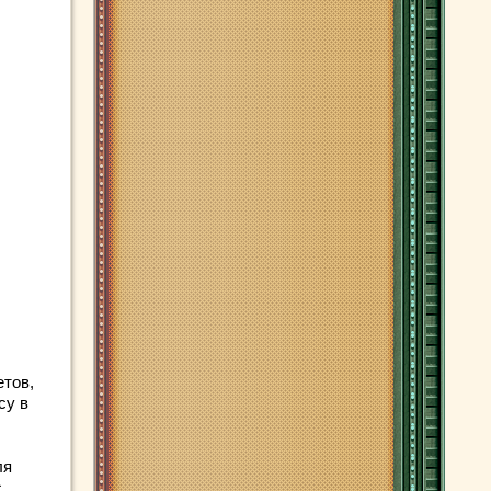
етов,
су в
ля
,