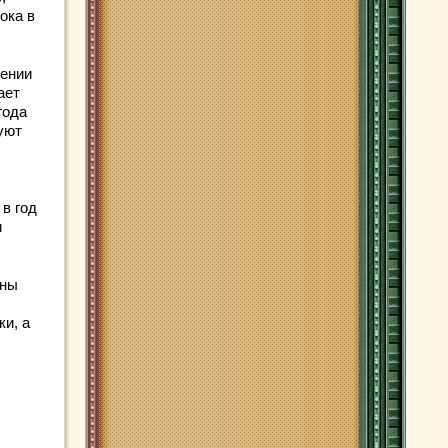
ока в
чении
ает
года
руют
 в год
и
аны
ки, а