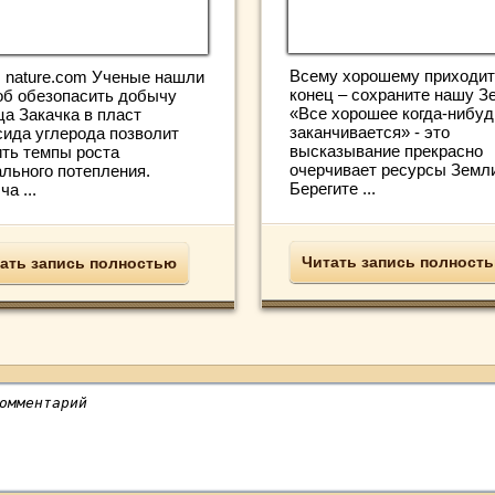
Всему хорошему приходит
: nature.com Ученые нашли
конец – сохраните нашу З
об обезопасить добычу
«Все хорошее когда-нибуд
ца Закачка в пласт
заканчивается» - это
сида углерода позволит
высказывание прекрасно
ить темпы роста
очерчивает ресурсы Земл
ального потепления.
Берегите ...
а ...
Читать запись полност
ать запись полностью