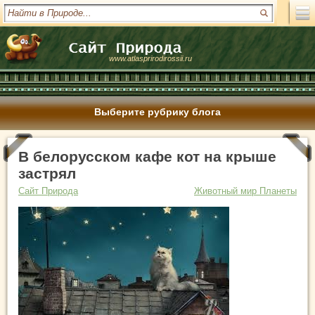
www.atlasprirodirossii.ru
Выберите рубрику блога
В белорусском кафе кот на крыше
застрял
Сайт Природа
Животный мир Планеты