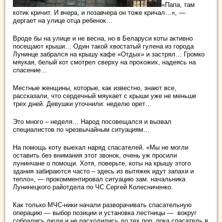
«Папа, там
котик кричит. И вчера, и позавчера он тоже кричал…», —
дергает на улице отца ребенок…
Вроде бы на улице и не весна, но в Беларуси коты активно
посещают крыши… Один такой хвостатый гулена из города
Лунинце забрался на крышу кафе «Отдых» и
застрял… Громко
мяукая, белый кот смотрел сверху на прохожих, надеясь на
спасение…
Местные женщины, которые, как известно, знают все,
рассказали, что сердечный мяукает с крыши уже не меньше
трех дней. Девушки уточнили: неделю орет…
Это много – неделя… Народ посовещался и вызвал
специалистов по чрезвычайным ситуациям…
На помощь коту выехал наряд спасателей. «Мы не могли
оставить без внимания этот звонок, очень уж просили
лунинчане о помощи. Хотя, поверьте, коты на крышу этого
здания забираются часто – здесь из вытяжек идут запахи и
тепло», — прокомментировал ситуацию зам. начальника
Лунинецкого райотдела по ЧС Сергей Колесниченко.
Как только МЧС-ники начали разворачивать спасательную
операцию — выбор позиции и установка лестницы — вокруг
собрались люди и не расходились до тех пор, пока спасатель в