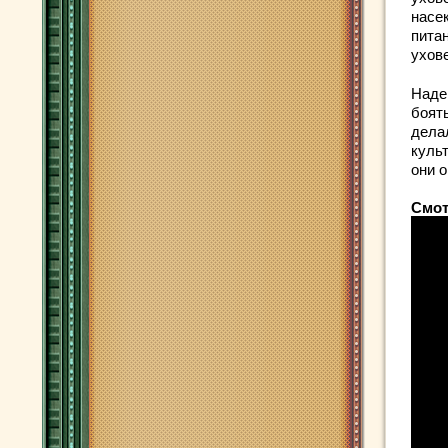
насе
пита
ухов
Наде
боять
дела
куль
они о
Смот