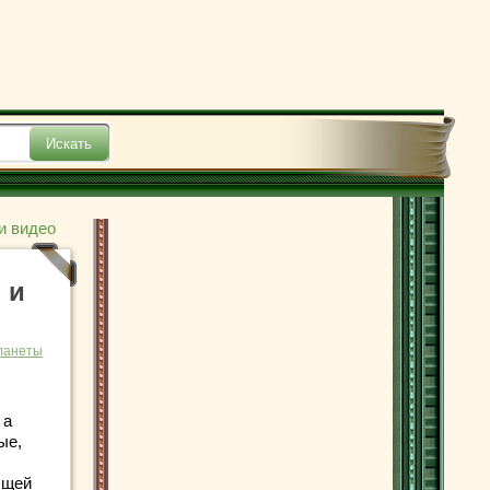
и видео
 и
ланеты
 а
ые,
бщей