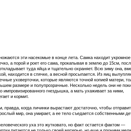
ножаются эти насекомые в конце лета. Самка находит укромное
чко, а порой и роет его сама, прокапывая в землю до 15см, пос
откладывает туда яйца и тщательно охраняет. Всю зиму она, вм
кой, находится в спячке, а весной просыпается. Из яиц вылупл
ечные уховерточки, которые являются точной копией матери, то
ньшем размере и полупрозрачные. Несколько недель они не пок
го импровизированного гнездышка, а мать ухаживает за ними,
гает и кормит.
м, правда, когда личинки вырастают достаточно, чтобы отправи
зрослый мир, она умирает, а ее тело съедается собственными де
человеческого уха это жутковато, но факт остается фактом —
ертки питаются не только своей матерью, но еще и прочими мел