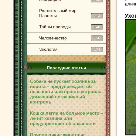
длин
Растительный мир
Ухо
Планеты
213
Тайны природы
148
Человечество
756
Экология
134
Последние статьи
Собака не пускает хозяина за
ворота – предупреждает об
опасности или просто устроила
домашний пограничный
контроль
Кошка легла на больное место –
лечит хозяина или
предупреждает об опасности
Почему дикие животные