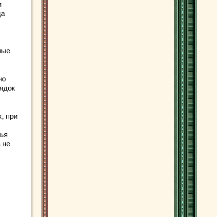
и
да
ные
но
рядок
, при
лья
 не