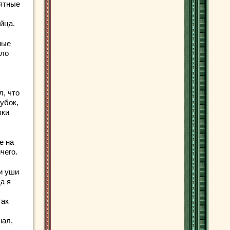
иятные
йца.
ные
ыло
л, что
убок,
зки
е на
чего.
ои уши
а я
так
нал,