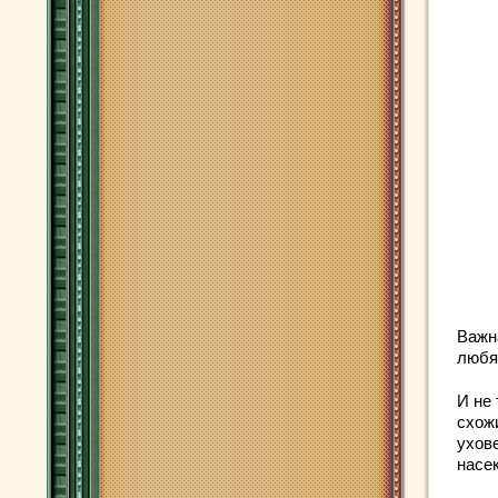
Важн
любя
И не 
схож
ухов
насе