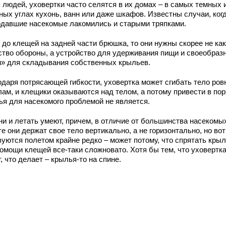
 людей, уховертки часто селятся в их домах – в самых темных 
ных углах кухонь, ванн или даже шкафов. Известны случаи, ког
одавшие насекомые лакомились и старыми тряпками.
 до клещей на задней части брюшка, то они нужны скорее не как
ство обороны, а устройство для удерживания пищи и своеобраз
и» для складывания собственных крыльев.
одаря потрясающей гибкости, уховертка может сгибать тело ров
лам, и клещики оказываются над телом, а потому привести в по
ья для насекомого проблемой не является.
ни и летать умеют, причем, в отличие от большинства насекомых
е они держат свое тело вертикально, а не горизонтально, но вот
зуются полетом крайне редко – может потому, что спрятать кры
помощи клещей все-таки сложновато. Хотя бы тем, что уховертка
, что делает – крылья-то на спине.