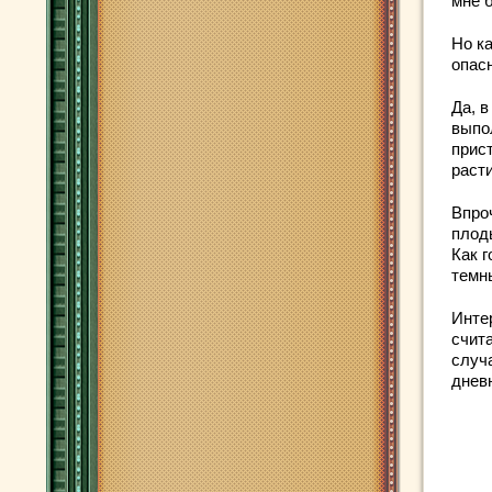
мне 
Но к
опас
Да, в
выпо
прис
раст
Впро
плод
Как 
темн
Интер
счита
случ
днев