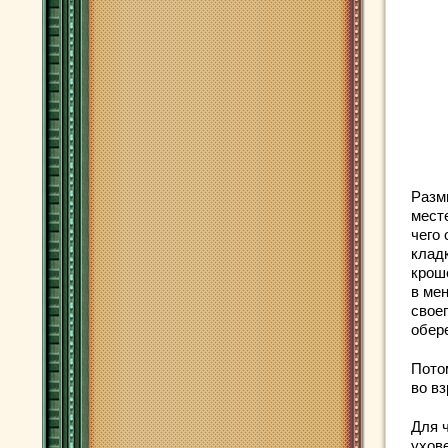
Разм
месте
чего 
клад
крош
в ме
свое
обере
Пото
во в
Для 
ухов