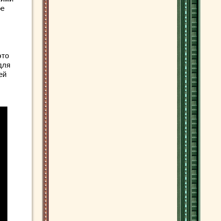
ое
это
для
ей