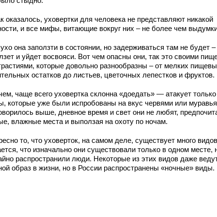
было стыдно.
ак оказалось, уховертки для человека не представляют никакой
ности, и все мифы, витающие вокруг них – не более чем выдумки
 ухо она заползти в состоянии, но задерживаться там не будет –
лзет и уйдет восвояси. Вот чем опасны они, так это своими пи
трастиями, которые довольно разнообразны – от мелких пищевы
ительных остатков до листьев, цветочных лепестков и фруктов.
чем, чаще всего уховертка склонна «доедать» — атакует только
ы, которые уже были испробованы на вкус червями или муравья
говорилось выше, дневное время и свет они не любят, предпочит
ые, влажные места и выползая на охоту по ночам.
есно то, что уховерток, на самом деле, существует много видов
ется, что изначально они существовали только в одном месте, 
айно распространили люди. Некоторые из этих видов даже веду
ной образ в жизни, но в России распространены «ночные» виды.