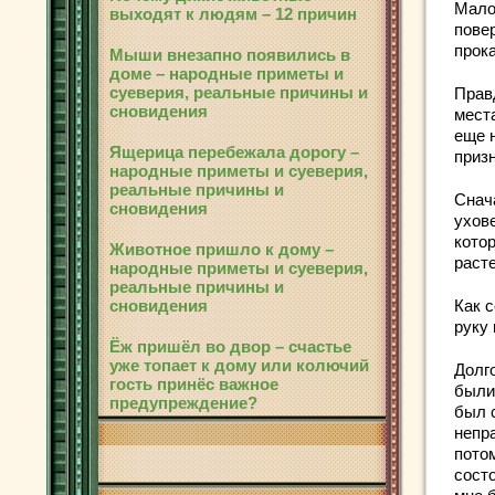
Мало 
выходят к людям – 12 причин
повер
прок
Мыши внезапно появились в
доме – народные приметы и
суеверия, реальные причины и
Прав
сновидения
места
еще н
Ящерица перебежала дорогу –
приз
народные приметы и суеверия,
реальные причины и
Снача
сновидения
ухов
кото
Животное пришло к дому –
раст
народные приметы и суеверия,
реальные причины и
Как с
сновидения
руку 
Ёж пришёл во двор – счастье
уже топает к дому или колючий
Долго
гость принёс важное
были 
предупреждение?
был 
непра
пото
состо