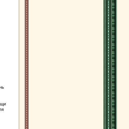
нь
ищи
ля