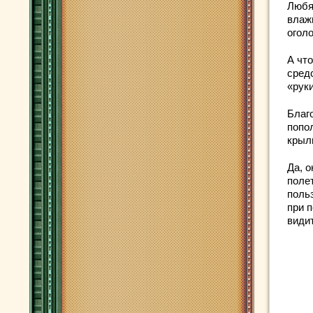
Любя
влаж
огол
А что
сред
«рук
Благ
попо
крыл
Да, о
полет
поль
при 
видит