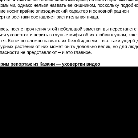
комыми, однако нельзя назвать ее хищником, поскольку подобн
ние носит крайне эпизодический характер и основной рацион
ертки все-таки составляет растительная пища.
юсь, после прочтения этой небольшой заметки, вы перестанете
ся уховерток и верить в глупые мифы об их любви к ушам, как 
л я. Конечно сложно назвать их безобидными – все-таки ущерб 
турных растений от них может быть довольно велик, но для люд
пасности не представляют – и это главное.
рим репортаж из Казани — уховертки видео