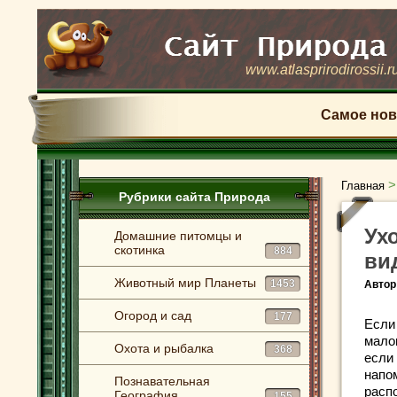
www.atlasprirodirossii.r
Самое нов
Главная
Рубрики сайта Природа
Ух
Домашние питомцы и
скотинка
884
ви
Животный мир Планеты
1453
Автор
Огород и сад
177
Если 
мало
Охота и рыбалка
368
если
напо
Познавательная
расп
География
155