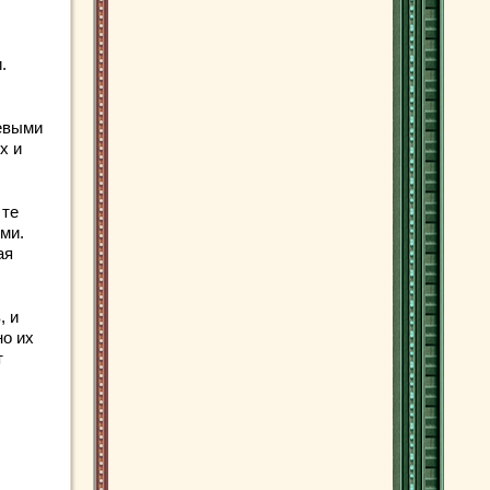
.
щевыми
х и
 те
ми.
ая
, и
но их
т