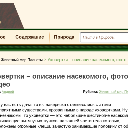
u
ое
Содержание
Природа
>
>
Уховертки – описание насекомого, фото 
Животный мир Планеты
овертки – описание насекомого, фото
део
:
Андрей
Рубрика:
Животный мир П
у вас есть дача, то вы наверняка сталкивались с этими
приятными существами, прозванными в народе уховертками. Ну
 незнакомы, то уховертки — это небольшие шестиногие насеком
минающие вытянутых жучков, на задней части тела которых,
оложены огромные клещи, зачастую занимающие половину от о