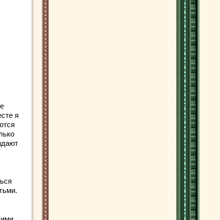
ле
есте я
яются
лько
идают
ться
тьми.
кими