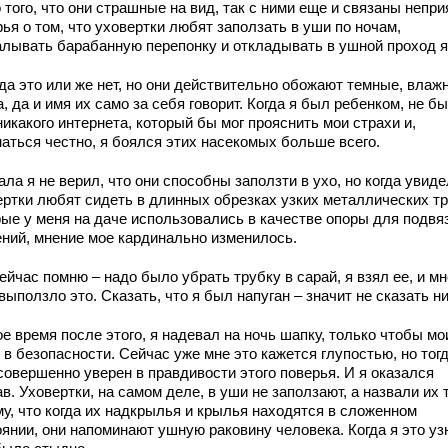
того, что они страшные на вид, так с ними еще и связаны непр
ья о том, что уховертки любят заползать в уши по ночам,
алывать барабанную перепонку и откладывать в ушной проход я
да это или же нет, но они действительно обожают темные, влаж
, да и имя их само за себя говорит. Когда я был ребенком, не б
икакого интернета, который бы мог прояснить мои страхи и,
наться честно, я боялся этих насекомых больше всего.
ла я не верил, что они способны заползти в ухо, но когда увиде
ертки любят сидеть в длинных обрезках узких металлических тр
рые у меня на даче использовались в качестве опоры для подвя
ений, мнение мое кардинально изменилось.
ейчас помню – надо было убрать трубку в сарай, я взял ее, и мн
выползло это. Сказать, что я был напуган – значит не сказать ни
е время после этого, я надевал на ночь шапку, только чтобы м
в безопасности. Сейчас уже мне это кажется глупостью, но тогд
совершенно уверен в правдивости этого поверья. И я оказался
в. Уховертки, на самом деле, в уши не заползают, а назвали их 
му, что когда их надкрылья и крылья находятся в сложенном
янии, они напоминают ушную раковину человека. Когда я это уз