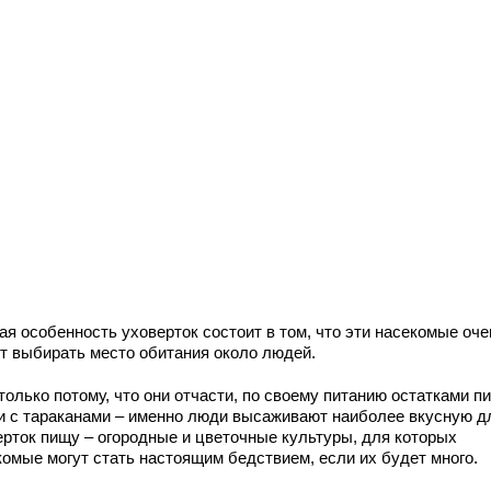
ая особенность уховерток состоит в том, что эти насекомые оче
т выбирать место обитания около людей.
только потому, что они отчасти, по своему питанию остатками п
и с тараканами – именно люди высаживают наиболее вкусную д
ерток пищу – огородные и цветочные культуры, для которых
комые могут стать настоящим бедствием, если их будет много.