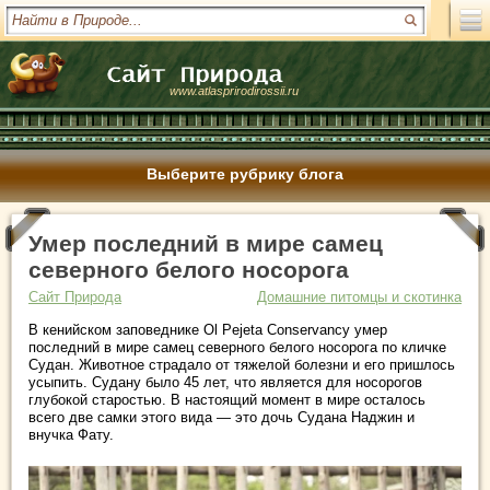
www.atlasprirodirossii.ru
Выберите рубрику блога
Умер последний в мире самец
северного белого носорога
Сайт Природа
Домашние питомцы и скотинка
В кенийском заповеднике Ol Pejeta Conservancy умер
последний в мире самец северного белого носорога по кличке
Судан. Животное страдало от тяжелой болезни и его пришлось
усыпить. Судану было 45 лет, что является для носорогов
глубокой старостью. В настоящий момент в мире осталось
всего две самки этого вида — это дочь Судана Наджин и
внучка Фату.