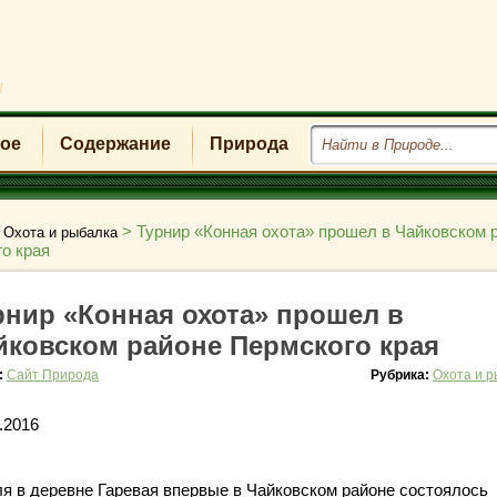
u
ое
Содержание
Природа
>
>
Турнир «Конная охота» прошел в Чайковском 
Охота и рыбалка
о края
рнир «Конная охота» прошел в
йковском районе Пермского края
:
Сайт Природа
Рубрика:
Охота и 
.2016
ля в деревне Гаревая впервые в Чайковском районе состоялось