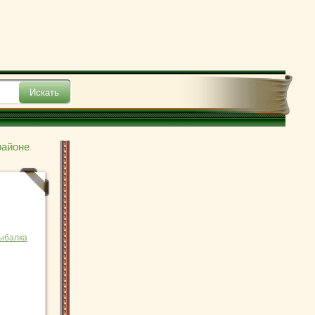
районе
рыбалка