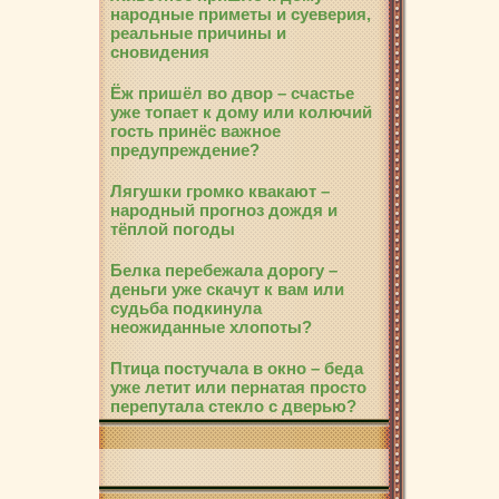
народные приметы и суеверия,
реальные причины и
сновидения
Ёж пришёл во двор – счастье
уже топает к дому или колючий
гость принёс важное
предупреждение?
Лягушки громко квакают –
народный прогноз дождя и
тёплой погоды
Белка перебежала дорогу –
деньги уже скачут к вам или
судьба подкинула
неожиданные хлопоты?
Птица постучала в окно – беда
уже летит или пернатая просто
перепутала стекло с дверью?