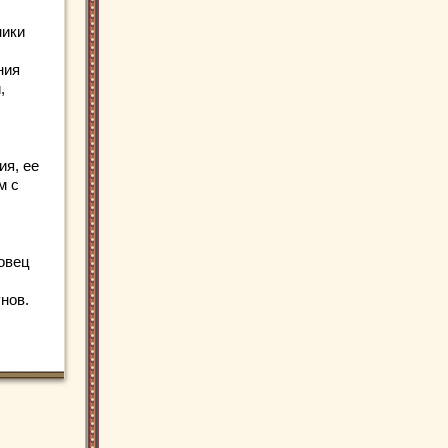
ники
ния
,
ия, ее
м с
овец
нов.