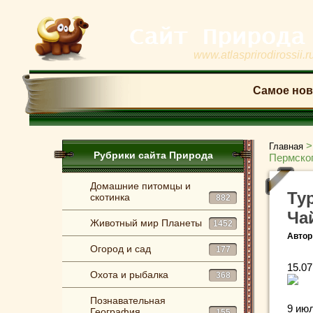
www.atlasprirodirossii.r
Самое нов
Главная
Рубрики сайта Природа
Пермског
Домашние питомцы и
Ту
скотинка
882
Ча
Животный мир Планеты
1452
Автор
Огород и сад
177
15.07
Охота и рыбалка
368
Познавательная
9 ию
География
155