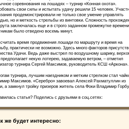
ычное соревнования на лошадях – турнир «Конная охота».
обовать свои силы и испытать удачу решили 15 человек. Участ
язания продемонстрировали не только свое умение управлять
дью, но и меткость стрельбы из винтовки. Сложность прохожде
рута заключалась еще и в строго заданном промежутке времени
тникам было отведено восемь минут.
ссчитать время продвижения лошади по маршруту и время на
ьбу, практически не возможно. Здесь много факторов присутств
чества Удачи. Ведь даже выстрел по воздушному шарику, верхо
, предполагает некую лотерею, задаваемую ветром, – отметил
низатор турнира Сергей Максимов, руководитель КСШ «Аркона».
тогам турнира, лучшим наездником и метким стрелком стал чайк
имир Максимов. «Серебро» завоевал Алексей Рахматуллин из
и, а замкнул тройку призеров житель села Фоки Владимир Горбу
авилась статья? Поделись с друзьями в соц.сетях:
к же будет интересно: