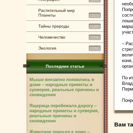
необ
Попр
Растительный мир
сост
Планеты
213
лоша
Тайны природы
марш
148
учас
Человечество
756
– Ра
Экология
134
стрел
вели
коня
орга
Последние статьи
По и
Мыши внезапно появились в
Влад
доме – народные приметы и
Перм
суеверия, реальные причины и
сновидения
Понр
Ящерица перебежала дорогу –
народные приметы и суеверия,
реальные причины и
сновидения
Вам та
Животное пришло к дому –