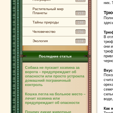
них.
Растительный мир
Трю
Планеты
213
Полн
Тайны природы
здес
148
Человечество
756
Трюф
В отл
Экология
134
трюф
они 
трюф
прив
Последние статьи
черно
Собака не пускает хозяина за
Вкус
ворота – предупреждает об
Похо
опасности или просто устроила
счит
домашний пограничный
орех
контроль
семе
Кошка легла на больное место –
сильн
лечит хозяина или
воде,
предупреждает об опасности
Как 
Почему дикие животные
Трюф