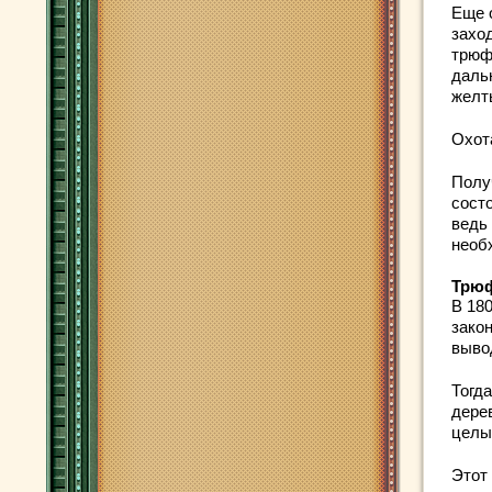
Еще 
захо
трюф
даль
желт
Охот
Полу
сост
ведь
необ
Трюф
В 18
зако
вывод
Тогд
дере
целы
Этот