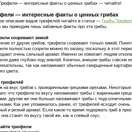
 Трюфели — интересные факты о ценных грибах — читайте!
фели — интересные факты о ценных грибах
ое описание видов трюфелей читайте в статье —
Грибы Трюфе
ь мы приводим лишь забавные факты про эти грибы.
ели созревают зимой
ичие от других грибов, трюфели созревают только зимой. Понят
ели полностью созрели можно по запаху, поскольку в этот пери
издают очень сильный аромат. Именно он помогает людям откопа
ели даже глубоко под землей. Конечно, внешне грибы совсем н
лекательны, так как напоминают обычные сморщенные картоф
го цвета.
 трюфелей
ж на вкус грибов с прожаренными грецкими орехами. Некоторые
ают, что трюфели по вкусу напоминают грибы с жаренными грец
ами, другим же они больше напоминают грибы с подсолнечными
чками. Как уже упоминалось ранее, от трюфелей исходит очень
ый и резкий аромат. Если какое-то время подержать гриб в прос
 она станет по вкусу такой же, как и соевый соус.
найти трюфели
ели могут отыскать