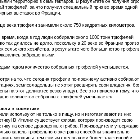
вьями территорию в семь гектаров. В результате он получил ог
ай трюфелей, за что получил специальный приз во время одной 
ирных выставок во Франции.
нце века трюфели занимали около 750 квадратных километров.
 время, когда в год люди собирали около 1000 тонн трюфелей.
ко так длилось не долго, поскольку в 20 веке во Франции произ
ок сельского хозяйства, в результате чего большинство трюфе
оказались заброшенными.
ждым годом количество собранных трюфелей уменьшается.
отря на то, что сегодня трюфели по-прежнему активно собирают
тациях, землевладельцы не хотят расширять свои владения, бо
ены на этот деликатес резко упадут. Все это привело к тому, что
одно количество собранных трюфелей уменьшается.
ели в косметике
ели используют не только в пищу, но и изготавливают из них
етику! В Италии существует фирма, которая производит свою
етику на основе драгоценных грибов. Производители утверждают
олько капель трюфельного экстракта способны значительно
ьшить морщины, тем самым сделав кожу более эластичной и