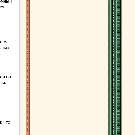
ромный
из
ошел
льных
ся на
ясь,
, что