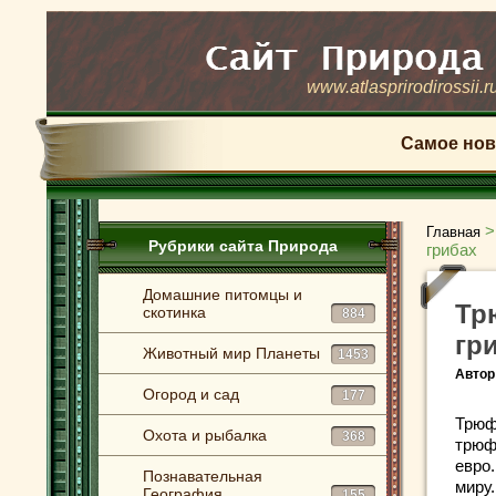
www.atlasprirodirossii.r
Самое нов
Главная
Рубрики сайта Природа
грибах
Домашние питомцы и
Тр
скотинка
884
гр
Животный мир Планеты
1453
Автор
Огород и сад
177
Трюф
Охота и рыбалка
368
трюф
евро
Познавательная
миру
География
155