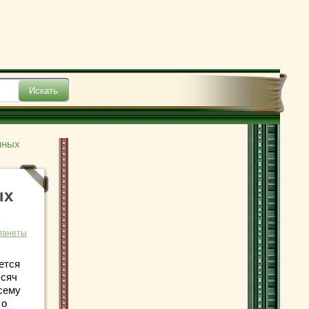
нных
ых
ланеты
ется
ысяч
всему
 о