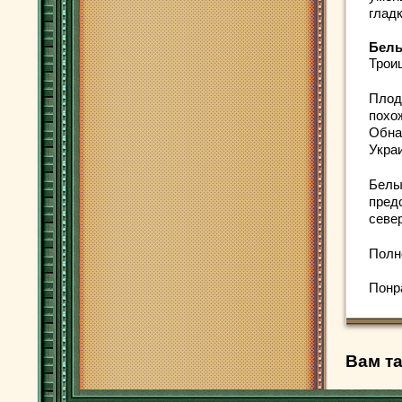
гладк
Бел
Трои
Плод
похо
Обна
Укра
Белы
пред
севе
Полн
Понр
Вам та