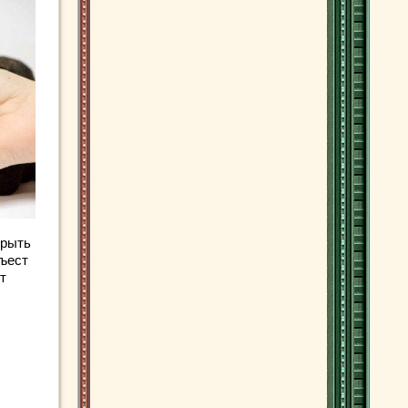
 рыть
съест
т