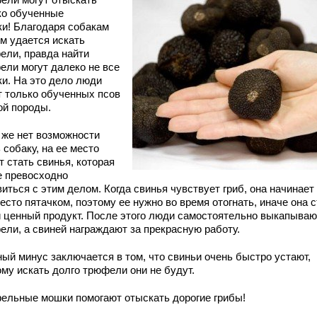
ко обученные
ки! Благодаря собакам
м удается искать
ели, правда найти
ели могут далеко не все
ки. На это дело люди
т только обученных псов
ой породы.
 же нет возможности
 собаку, на ее место
 стать свинья, которая
е превосходно
иться с этим делом. Когда свинья чувствует гриб, она начинает
есто пятачком, поэтому ее нужно во время отогнать, иначе она 
й ценный продукт. После этого люди самостоятельно выкапываю
ели, а свиней награждают за прекрасную работу.
ный минус заключается в том, что свиньи очень быстро устают,
ому искать долго трюфели они не будут.
ельные мошки помогают отыскать дорогие грибы!