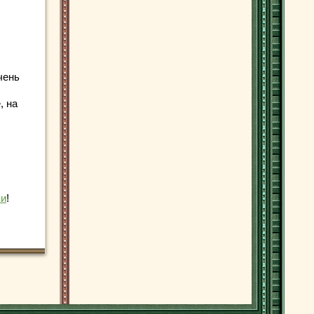
чень
, на
ли
!