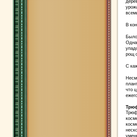
дере
урож
всем
В ко
Было
Одна
упад
рощ 
С ка
Несм
план
что ц
ежег
Трюф
Трюф
косм
косм
неск
умен