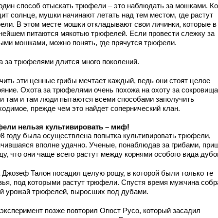
один способ отыскать трюфели – это наблюдать за мошками. Ко
дит солнце, мушки начинают летать над тем местом, где растут
ели. В этом месте мошки откладывают свои личинки, которые в
нейшем питаются мякотью трюфелей. Если провести слежку за
ыми мошками, можно понять, где прячутся трюфели.
а за трюфелями длится много поколений.
чить эти ценные грибы мечтает каждый, ведь они стоят целое
ояние. Охота за трюфелями очень похожа на охоту за сокровища
 и там и там люди пытаются всеми способами заполучить
ходимое, прежде чем это найдет сопернический клан.
ели нельзя культивировать – миф!
08 году была осуществлена попытка культивировать трюфели,
нчившаяся вполне удачно. Ученые, понаблюдав за грибами, при
у, что они чаще всего растут между корнями особого вида дубо
а Джозеф Талон посадил целую рощу, в которой были только те
вья, под которыми растут трюфели. Спустя время мужчина собр
й урожай трюфелей, выросших под дубами.
 эксперимент позже повторил Огюст Русо, который засадил