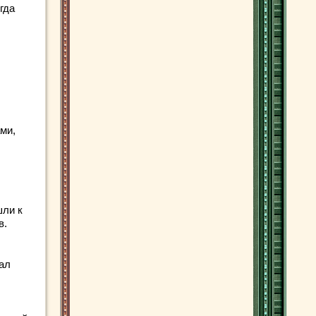
гда
ми,
шли к
в.
ал