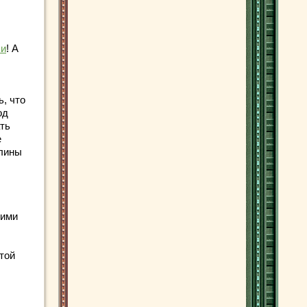
ли
! А
ь, что
од
ть
е
елины
кими
той