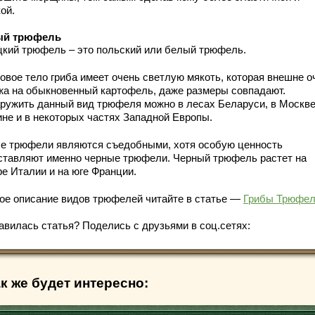
ой.
ый трюфель
цкий трюфель – это польский или белый трюфель.
овое тело гриба имеет очень светлую мякоть, которая внешне о
жа на обыкновенный картофель, даже размеры совпадают.
ружить данный вид трюфеля можно в лесах Беларуси, в Москве
ине и в некоторых частях Западной Европы.
е трюфели являются съедобными, хотя особую ценность
ставляют именно черные трюфели. Черный трюфель растет на
ре Италии и на юге Франции.
ое описание видов трюфелей читайте в статье —
Грибы Трюфе
авилась статья? Поделись с друзьями в соц.сетях:
к же будет интересно: