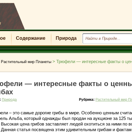
u
ое
Содержание
Природа
>
>
Трюфели — интересные факты о це
Растительный мир Планеты
юфели — интересные факты о ценн
ибах
:
Природа
Рубрика:
Растительный мир П
ели – это самые дорогие грибы в мире. Особенно ценным счита
ель Альба, который однажды был продан на аукционе за 125 т
. Высокая цена грибов заставляет людей охотиться за ними по 
. Данная статья посвящена этим удивительным грибам и фактам