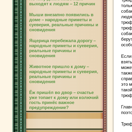
выходят к людям – 12 причин
толь
соба
Мыши внезапно появились в
людя
доме – народные приметы и
трюф
суеверия, реальные причины и
трюф
сновидения
соба
беру
Ящерица перебежала дорогу –
особ
народные приметы и суеверия,
реальные причины и
сновидения
Если
взять
Животное пришло к дому –
может
народные приметы и суеверия,
такж
реальные причины и
справ
сновидения
это м
тако
Ёж пришёл во двор – счастье
трюф
уже топает к дому или колючий
гость принёс важное
Глав
предупреждение?
поэт
Трюф