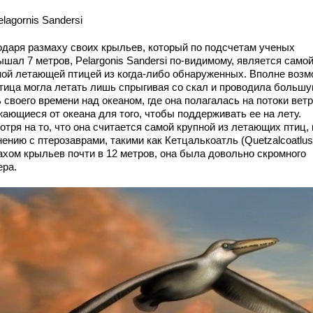
elagornis Sandersi
одаря размаху своих крыльев, который по подсчетам ученых
шал 7 метров, Pelargonis Sandersi по-видимому, является само
ной летающей птицей из когда-либо обнаруженных. Вполне возм
птица могла летать лишь спрыгивая со скал и проводила больш
 своего времени над океаном, где она полагалась на потоки ветр
жающиеся от океана для того, чтобы поддерживать ее на лету.
тря на то, что она считается самой крупной из летающих птиц, 
ению с птерозаврами, такими как Кетцалькоатль (Quetzalcoatlus
ахом крыльев почти в 12 метров, она была довольно скромного
ера.