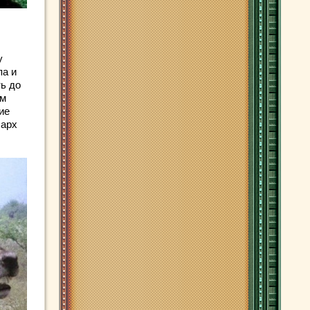
у
па и
ть до
ым
ие
сарх