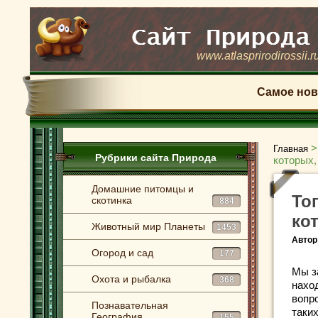
www.atlasprirodirossii.r
Самое нов
Главная
Рубрики сайта Природа
которых,
Домашние питомцы и
То
скотинка
884
ко
Животный мир Планеты
1453
Автор
Огород и сад
177
Мы з
Охота и рыбалка
368
нахо
вопр
Познавательная
таки
География
155