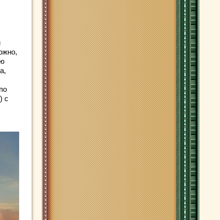
й
ожно,
ую
а,
по
) с