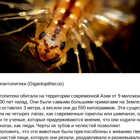
игантопитеки (Gigantopithecus)
нтопитеки обитали на территории современной Азии от 9 миллио
000 лет назад. Они были самыми большими приматами на Земле
составлял 3 метра, а весили они до 550 килограммов. Эти суще
ли на четырех лапах, как современные гориллы или шимпанзе, 
 и те ученые, которые придерживаются мнения, что они ходили н
 ногах, как люди. Черты их зубов и челюстей позволяют
положить, что эти животные были приспособлены к жеванию тв
книстой пищи, которую они резали, раздавливали и разжевывали