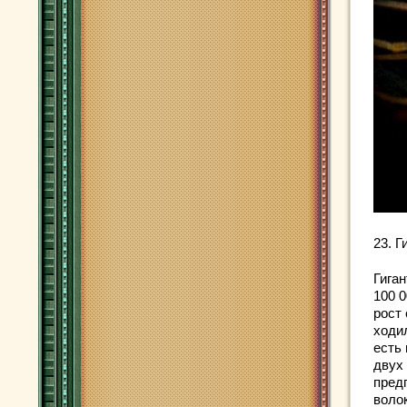
23. Г
Гига
100 
рост 
ходи
есть
двух
пред
воло