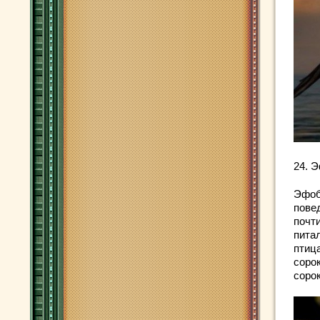
24. Э
Эфоб
пове
почт
пита
птиц
соро
сорок