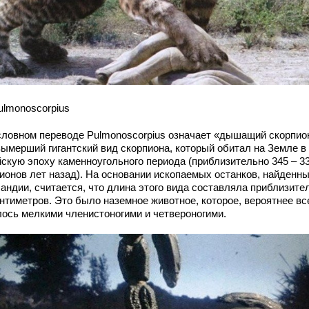
ulmonoscorpius
словном переводе Pulmonoscorpius означает «дышащий скорпио
вымерший гигантский вид скорпиона, который обитал на Земле в
йскую эпоху каменноугольного периода (приблизительно 345 – 3
ионов лет назад). На основании ископаемых останков, найденны
андии, считается, что длина этого вида составляла приблизите
нтиметров. Это было наземное животное, которое, вероятнее все
лось мелкими членистоногими и четвероногими.