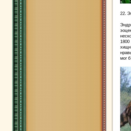
22. 
Эндр
эоце
неско
1800
хищн
нрав
мог 