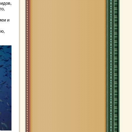
видов,
то,
меи и
ью,