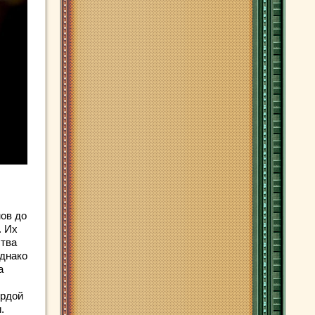
нов до
. Их
ства
однако
а
ердой
.