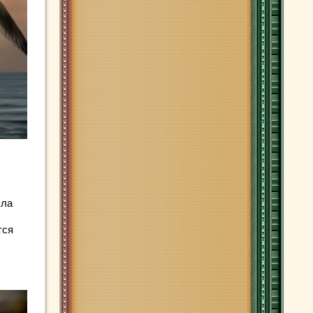
яла
тся