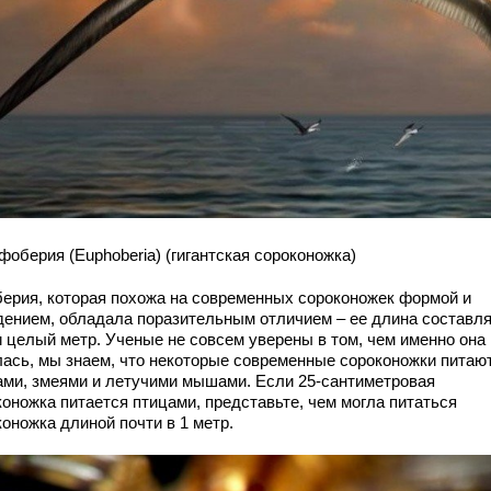
фоберия (Euphoberia) (гигантская сороконожка)
ерия, которая похожа на современных сороконожек формой и
дением, обладала поразительным отличием – ее длина составл
и целый метр. Ученые не совсем уверены в том, чем именно она
лась, мы знаем, что некоторые современные сороконожки питаю
ами, змеями и летучими мышами. Если 25-сантиметровая
коножка питается птицами, представьте, чем могла питаться
оножка длиной почти в 1 метр.