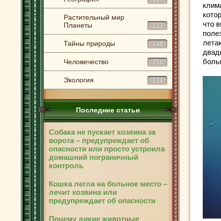
клим
котор
Растительный мир
что 
Планеты
213
поле
лета
Тайны природы
148
двад
боль
Человечество
756
Экология
134
Последние статьи
Собака не пускает хозяина за
ворота – предупреждает об
опасности или просто устроила
домашний пограничный
контроль
Кошка легла на больное место –
лечит хозяина или
предупреждает об опасности
Почему дикие животные