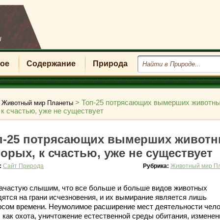
u
ое
Содержание
Природа
>
>
Топ-25 потрясающих вымерших животны
Животный мир Планеты
 к счастью, уже не существует
п-25 потрясающих вымерших животн
торых, к счастью, уже не существует
:
Сайт Природа
Рубрика:
Животный мир П
ачастую слышим, что все больше и больше видов животных
дятся на грани исчезновения, и их вымирание является лишь
осом времени. Неумолимое расширение мест деятельности чело
х как охота, уничтожение естественной среды обитания, изменен