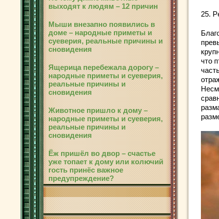
выходят к людям – 12 причин
25. P
Мыши внезапно появились в
доме – народные приметы и
Благ
суеверия, реальные причины и
превы
сновидения
круп
что 
Ящерица перебежала дорогу –
часть
народные приметы и суеверия,
отра
реальные причины и
Несмо
сновидения
сравн
разм
Животное пришло к дому –
разм
народные приметы и суеверия,
реальные причины и
сновидения
Ёж пришёл во двор – счастье
уже топает к дому или колючий
гость принёс важное
предупреждение?