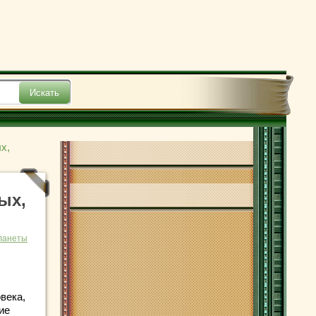
х,
ых,
ланеты
века,
ие