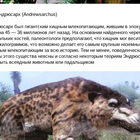
Эндрюсарх (Andrewsarchus)
юсарх был гигантским хищным млекопитающим, жившим в эпох
на 45 — 36 миллионов лет назад. На основании найденного чере
льких костей, палеонтологи предполагают, что хищник мог веси
 килограммов, что возможно делает его самым крупным наземн
ым млекопитающим за всю историю. Тем не менее, поведенческ
ы этого существа неясны и согласно некоторым теориям Эндрю
быть всеядным животным или падальщиком