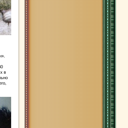
н».
30
х в
льно
го,