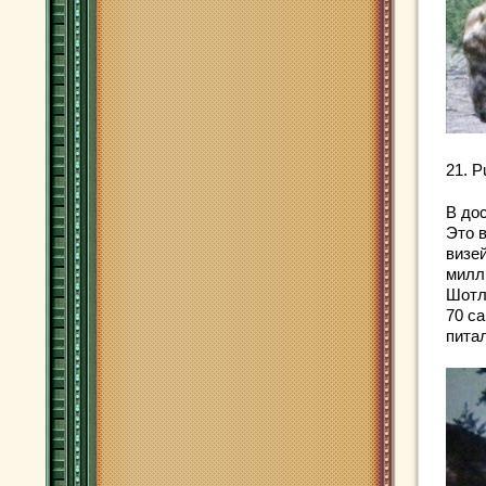
21. P
В до
Это 
визе
милл
Шотл
70 са
пита