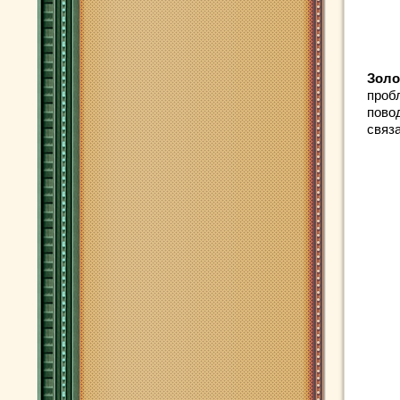
Золо
проб
пово
связ