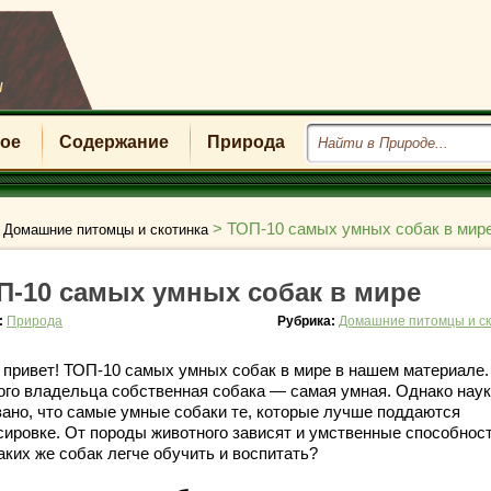
u
ое
Содержание
Природа
>
>
ТОП-10 самых умных собак в мир
Домашние питомцы и скотинка
П-10 самых умных собак в мире
:
Природа
Рубрика:
Домашние питомцы и ск
 привет! ТОП-10 самых умных собак в мире в нашем материале.
ого владельца собственная собака — самая умная. Однако нау
зано, что самые умные собаки те, которые лучше поддаются
сировке. От породы животного зависят и умственные способност
аких же собак легче обучить и воспитать?