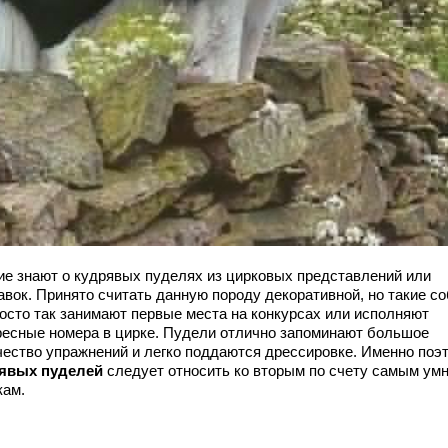
ие знают о кудрявых пуделях из цирковых представлений или
авок. Принято считать данную породу декоративной, но такие с
росто так занимают первые места на конкурсах или исполняют
ресные номера в цирке. Пудели отлично запоминают большое
чество упражнений и легко поддаются дрессировке. Именно поэ
явых пуделей
следует относить ко вторым по счету самым ум
кам.