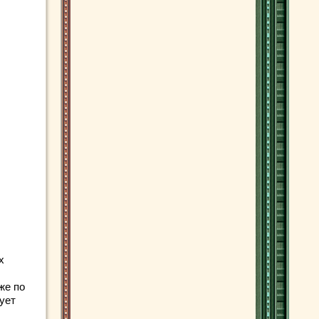
х
же по
ует