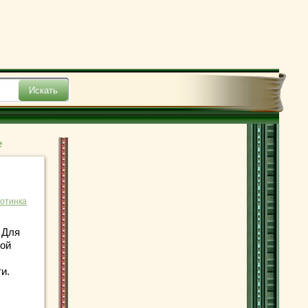
е
отинка
 Для
кой
и.