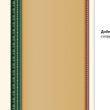
Доб
сотру