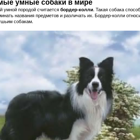
мые умные собаки в мире
й умной породой считается
бордер-колли
. Такая собака спосо
минать названия предметов и различать их. Бордер-колли относи
ушьим собакам.