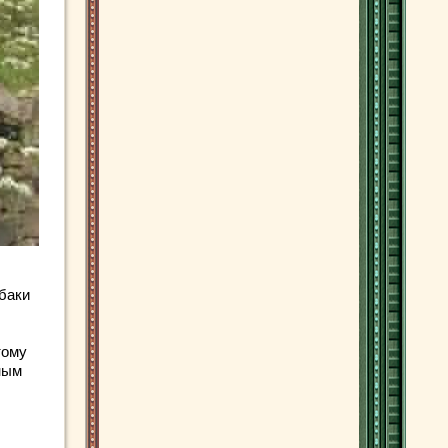
обаки
тому
ным