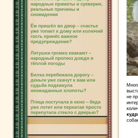
народные приметы и суеверия,
реальные причины и
сновидения
Ёж пришёл во двор – счастье
уже топает к дому или колючий
гость принёс важное
предупреждение?
Лягушки громко квакают –
народный прогноз дождя и
тёплой погоды
Белка перебежала дорогу –
деньги уже скачут к вам или
Мног
судьба подкинула
неожиданные хлопоты?
выст
не п
Птица постучала в окно – беда
инте
уже летит или пернатая просто
коли
перепутала стекло с дверью?
кудр
соба