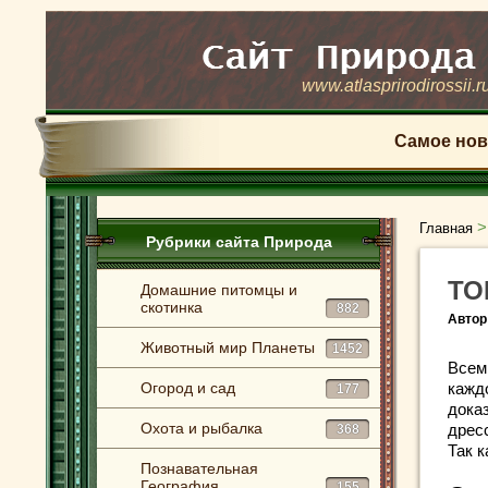
www.atlasprirodirossii.r
Самое нов
Главная
Рубрики сайта Природа
ТО
Домашние питомцы и
скотинка
882
Автор
Животный мир Планеты
1452
Всем
Огород и сад
кажд
177
дока
Охота и рыбалка
дрес
368
Так к
Познавательная
География
155