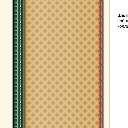
Шел
соба
колл