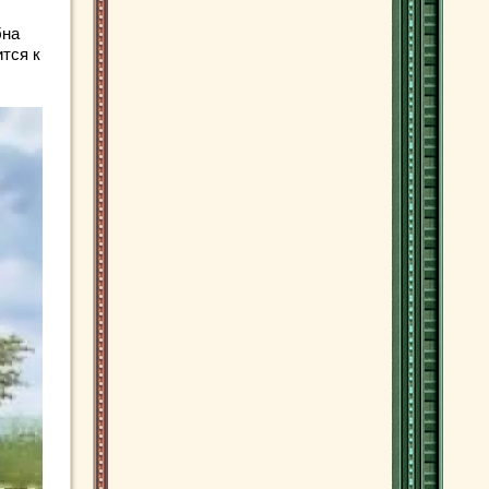
бна
тся к