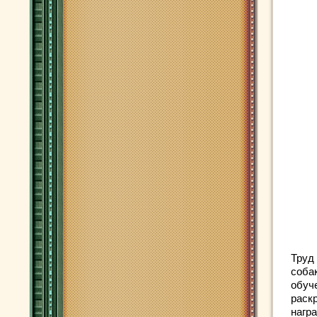
Труд
соба
обуч
раск
награ