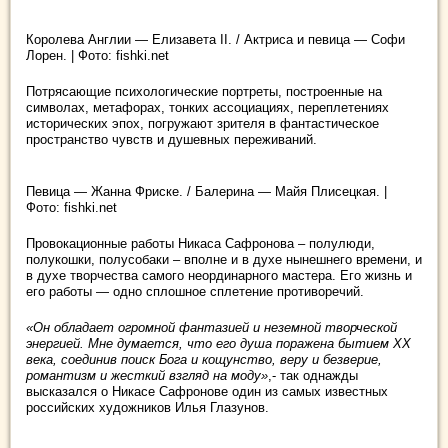
Королева Англии — Елизавета II. / Актриса и певица — Cофи
Лорен. | Фото: fishki.net
Потрясающие психологические портреты, построенные на
символах, метафорах, тонких ассоциациях, переплетениях
исторических эпох, погружают зрителя в фантастическое
пространство чувств и душевных переживаний.
Певица — Жанна Фриске. / Балерина — Майя Плисецкая. |
Фото: fishki.net
Провокационные работы Никаса Сафронова – полулюди,
полукошки, полусобаки – вполне и в духе нынешнего времени, и
в духе творчества самого неординарного мастера. Его жизнь и
его работы — одно сплошное сплетение противоречий.
«Он обладает огромной фантазией и неземной творческой
энергией. Мне думается, что его душа поражена бытием ХХ
века, соединив поиск Бога и кощунство, веру и безверие,
романтизм и жесткий взгляд на моду»
,- так однажды
высказался о Никасе Сафронове один из самых известных
российских художников Илья Глазунов.