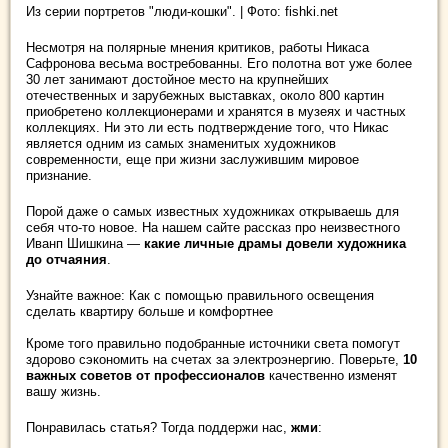
Из серии портретов "люди-кошки". | Фото: fishki.net
Несмотря на полярные мнения критиков, работы Никаса
Сафронова весьма востребованны. Его полотна вот уже более
30 лет занимают достойное место на крупнейших
отечественных и зарубежных выставках, около 800 картин
приобретено коллекционерами и хранятся в музеях и частных
коллекциях. Ни это ли есть подтверждение того, что Никас
является одним из самых знаменитых художников
современности, еще при жизни заслужившим мировое
признание.
Порой даже о самых известных художниках открываешь для
себя что-то новое. На нашем сайте рассказ про неизвестного
Иванп Шишкина —
какие личные драмы довели художника
до отчаяния
.
Узнайте важное: Как с помощью правильного освещения
сделать квартиру больше и комфортнее
Кроме того правильно подобранные источники света помогут
здорово сэкономить на счетах за электроэнергию. Поверьте,
10
важных советов от профессионалов
качественно изменят
вашу жизнь.
Понравилась статья? Тогда поддержи нас,
жми
: