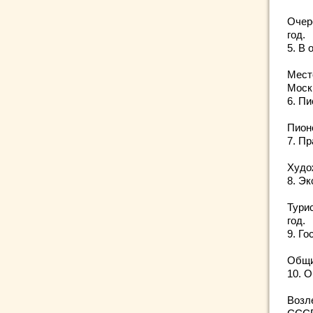
Очер
год.
5. В 
Место
Моск
6. П
Пион
7. П
Худо
8. Э
Тури
год.
9. Го
Общи
10. 
Возл