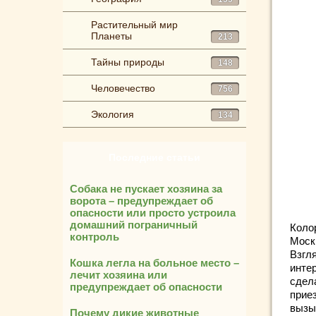
Растительный мир
Планеты
213
Тайны природы
148
Человечество
756
Экология
134
Последние статьи
Собака не пускает хозяина за
ворота – предупреждает об
опасности или просто устроила
домашний пограничный
Коло
контроль
Моск
Взгл
Кошка легла на больное место –
инте
лечит хозяина или
сдел
предупреждает об опасности
прие
вызы
Почему дикие животные