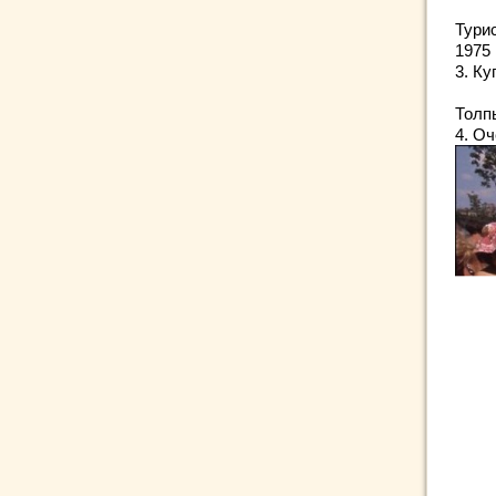
Тури
1975 
3. К
Толп
4. О