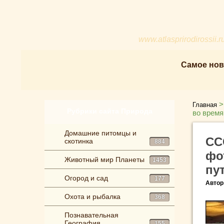
www.atlasprirodirossii.r
Самое нов
Главная
Рубрики сайта Природа
во время
Домашние питомцы и
СС
скотинка
884
фо
Животный мир Планеты
1453
пу
Огород и сад
177
Автор
Охота и рыбалка
368
Познавательная
География
155