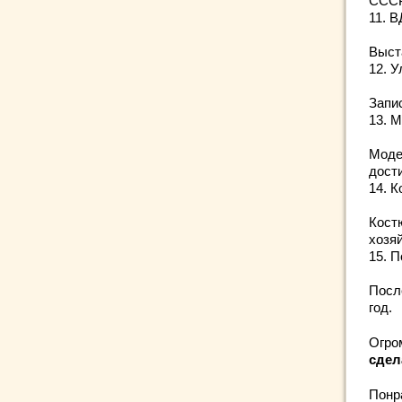
СССР,
11. 
Выст
12. 
Запис
13. 
Моде
дост
14. 
Кост
хозяй
15. 
Посл
год.
Огро
сдел
Понр