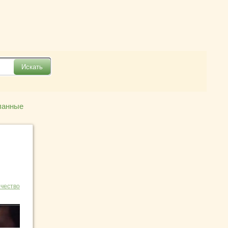
ланные
чество