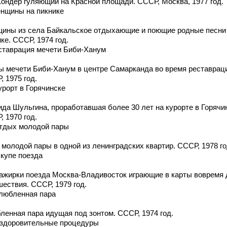
Кондер гуляющий на Красной площади. СССР, Москва, 1977 год.
енщины на пикнике
ины из села Байкальское отдыхающие и поющие родные песни
ке. СССР, 1974 год.
еставрация мечети Биби-Ханум
ы мечети Биби-Ханум в центре Самарканда во время реставрац
 1975 год.
урорт в Горячинске
ида Шульгина, проработавшая более 30 лет на курорте в Горячи
 1970 год.
Отдых молодой пары
 молодой пары в одной из ленинградских квартир. СССР, 1978 го
 купе поезда
ажирки поезда Москва-Владивосток играющие в карты вовремя 
шествия. СССР, 1979 год.
Влюбленная пара
ленная пара идущая под зонтом. СССР, 1974 год.
Оздоровительные процедуры