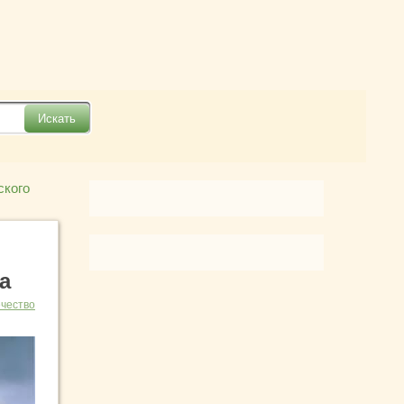
ского
а
чество