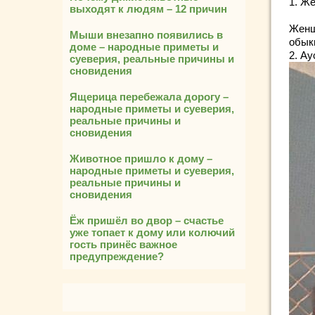
1. Ж
выходят к людям – 12 причин
Женщ
Мыши внезапно появились в
обык
доме – народные приметы и
2. А
суеверия, реальные причины и
сновидения
Ящерица перебежала дорогу –
народные приметы и суеверия,
реальные причины и
сновидения
Животное пришло к дому –
народные приметы и суеверия,
реальные причины и
сновидения
Ёж пришёл во двор – счастье
уже топает к дому или колючий
гость принёс важное
предупреждение?