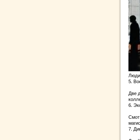
Люди
5. В
Две 
колл
6. Э
Смот
магис
7. Ди