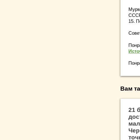
Мурм
СССР,
15. 
Сове
Понр
Исто
Понр
Вам та
21 
дос
мал
Чер
точ