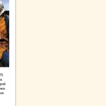
75
 а
орой
ики.
 их