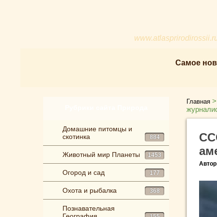
www.atlasprirodirossii.r
Самое нов
Главная
Рубрики сайта Природа
журналис
Домашние питомцы и
СС
скотинка
884
ам
Животный мир Планеты
1453
Автор
Огород и сад
177
Охота и рыбалка
368
Познавательная
География
155