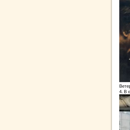
Вете
4. В