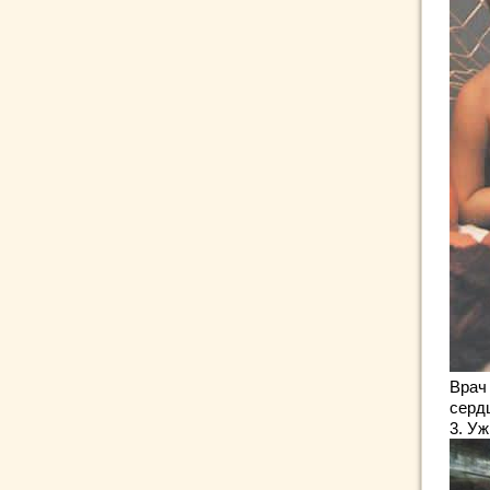
Врач
серд
3. Уж