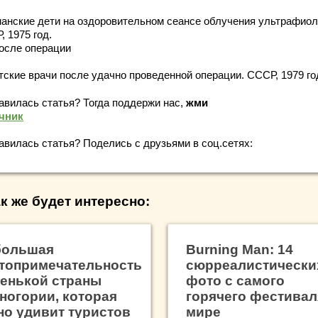
анские дети на оздоровительном сеансе облучения ультрафиол
 1975 год.
После операции
тские врачи после удачно проведенной операции. СССР, 1979 го
авилась статья? Тогда поддержи нас,
жми
чник
авилась статья? Поделись с друзьями в соц.сетях:
к же будет интересно:
большая
Burning Man: 14
топримечательность
сюрреалистически
енькой страны
фото с самого
ногории, которая
горячего фестивал
но удивит туристов
мире