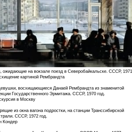
, ожидающие на вокзале поезд в Северобайкальске. СССР, 1971
осхищение картиной Рембрандта
девушки, восхищающиеся Данаей Рембрандта из знаменитой
екции Государственного Эрмитажа. СССР, 1970 год.
кскурсия в Москву
рящие из окна вагона подростки, на станции Транссибирской
трали. СССР, 1972 год.
н Кондер