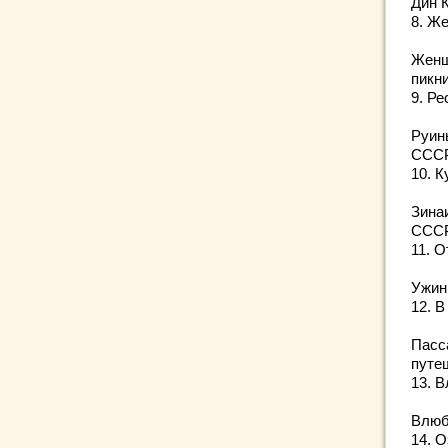
Дин 
8. Ж
Женщ
пикни
9. Р
Руин
СССР,
10. К
Зина
СССР,
11. 
Ужин
12. В
Пасс
путе
13. 
Влюб
14. 