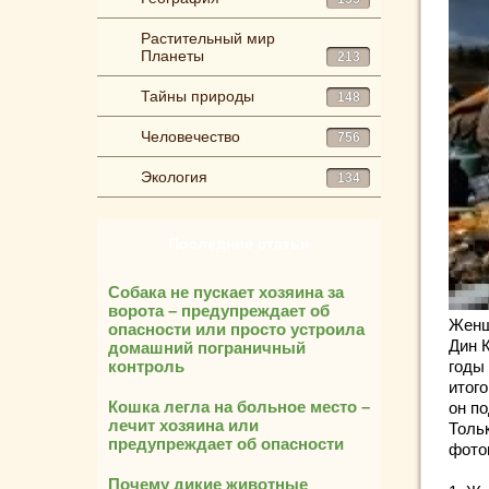
Растительный мир
Планеты
213
Тайны природы
148
Человечество
756
Экология
134
Последние статьи
Собака не пускает хозяина за
ворота – предупреждает об
Женщ
опасности или просто устроила
Дин К
домашний пограничный
контроль
годы 
итог
Кошка легла на больное место –
он п
лечит хозяина или
Толь
предупреждает об опасности
фото
Почему дикие животные