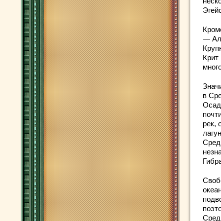
неск
Эгей
Кром
— Ал
Круп
Крит
мног
Знач
в Ср
Осад
почти
рек,
лагу
Сред
незн
Гибр
Своб
океа
подв
поэт
Сред