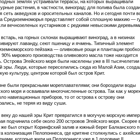
лодных землях устраивали террасы, на которых выращивали
турные растения, в частности, виноград; для полива была созда
я сеть акведуков и оросительных каналов. Но и сегодня почти в
а Средиземноморья представляет собой сплошную маккию — г
сли вечнозеленых кустарников с редкими невысокими деревьям
 встарь, на горных склонах выращивают виноград, а в низинах
тивируют лаванду, сеют пшеницу и ячмень. Типичный элемент
иземноморского пейзажа — оливковые рощи и плантации пробко
; 90% мирового производства оливкового масла тоже находится
. Острова Эгейского моря были населены уже в III тысячелетии
й эры. Люди, которые переселились сюда из Малой Азии, созда
кую культуру, центром которой был остров Крит.
яне были прекрасными мореплавателями; они бороздили воды
ского моря и осваивали многочисленные острова. Так как у море
ло навигационных приборов, то от острова к oстрову они
ались, не теряя из виду суши.
I веку до нашей эры Крит превратился в могучую морскую импер
ая подчинила себе около 200 островов Эгейского моря. Скорее в
а же был открыт Коринфский зaлив и южный берег Бaлканского п
та колонизация Пелопоннеса, где критяне столкнулись с ахейск
енами, которые жили на Пелопоннесе уже в 1 половине II