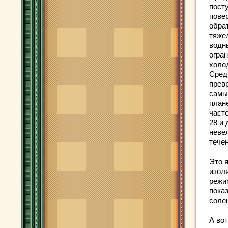
посту
пове
обрат
тяже
водны
огра
холо
Сред
прев
самы
план
част
28 и
неве
течен
Это 
изол
режи
пока
солен
А во