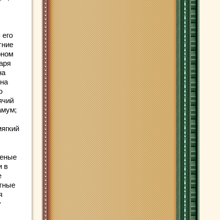
 его
тние
рном
аря
на
-на
о
ячий
амум;
мягкий
леные
и в
е
отные
я
у