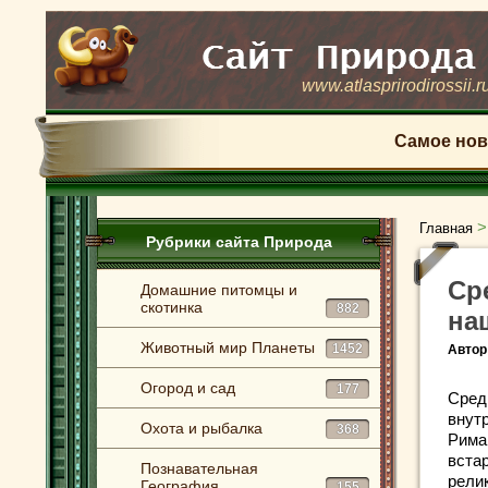
www.atlasprirodirossii.r
Самое нов
Главная
Рубрики сайта Природа
Ср
Домашние питомцы и
скотинка
882
на
Животный мир Планеты
1452
Автор
Огород и сад
177
Сред
внут
Охота и рыбалка
368
Рима.
вста
Познавательная
рели
География
155