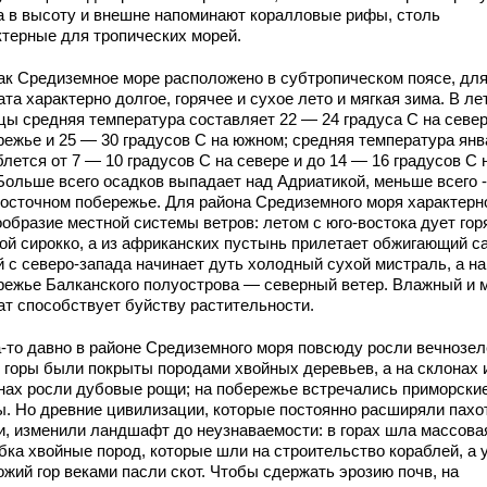
а в высоту и внешне напоминают коралловые рифы, столь
ктерные для тропических морей.
как Средиземное море расположено в субтропическом поясе, для
та характерно долгое, горячее и сухое лето и мягкая зима. В ле
цы средняя температура составляет 22 — 24 градуса С на севе
режье и 25 — 30 градусов С на южном; средняя температура янв
лется от 7 — 10 градусов С на севере и до 14 — 16 градусов С 
 Больше всего осадков выпадает над Адриатикой, меньше всего 
восточном побережье. Для района Средиземного моря характерн
ообразие местной системы ветров: летом с юго-востока дует гор
хой сирокко, а из африканских пустынь прилетает обжигающий с
й с северо-запада начинает дуть холодный сухой мистраль, а на
режье Балканского полуострова — северный ветер. Влажный и 
ат способствует буйству растительности.
а-то давно в районе Средиземного моря повсюду росли вечнозе
: горы были покрыты породами хвойных деревьев, а на склонах 
нах росли дубовые рощи; на побережье встречались приморски
ы. Но древние цивилизации, которые постоянно расширяли пах
и, изменили ландшафт до неузнаваемости: в горах шла массова
бка хвойные пород, которые шли на строительство кораблей, а 
ожий гор веками пасли скот. Чтобы сдержать эрозию почв, на