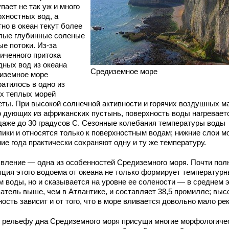
пает не так уж и много
рхностных вод, а
но в океан текут более
лые глубинные соленые
е потоки. Из-за
ниченного притока
дных вод из океана
Средиземное море
иземное море
ратилось в одно из
х теплых морей
еты. При высокой солнечной активности и горячих воздушных м
о дующих из африканских пустынь, поверхность воды нагревает
 даже до 30 градусов С. Сезонные колебания температуры воды
лики и относятся только к поверхностным водам; нижние слои м
ие года практически сохраняют одну и ту же температуру.
явление — одна из особенностей Средиземного моря. Почти пол
яция этого водоема от океана не только формирует температур
м воды, но и сказывается на уровне ее солености — в среднем 
затель выше, чем в Атлантике, и составляет 38,5 промилле; выс
ость зависит и от того, что в море вливается довольно мало рек
т рельефу дна Средиземного моря присущи многие морфологиче