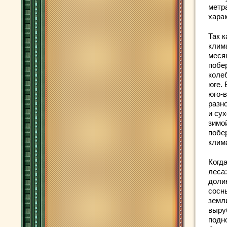
метр
хара
Так 
клима
меся
побе
колеб
юге.
юго-
разн
и су
зимо
побе
клим
Когд
леса
доли
сосн
земл
выру
подн