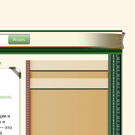
и
рироды
ции и
к и
 — это
й