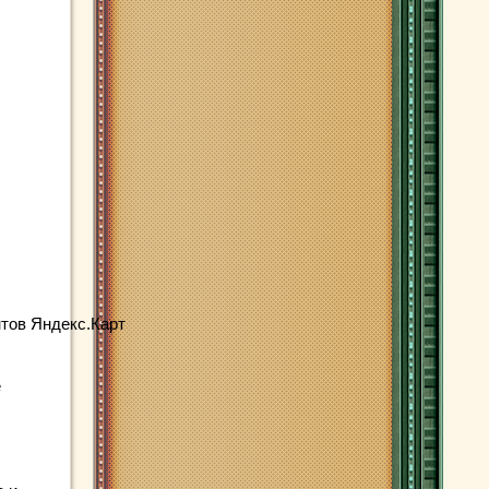
тов Яндекс.Карт
е