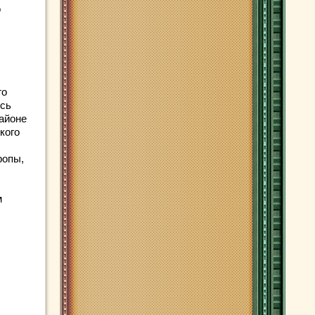
о
го
ись
районе
кого
ропы,
м