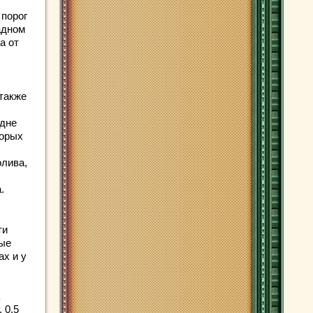
 порог
адном
а от
 также
 дне
торых
олива,
.
ти
мые
ах и у
 0,5