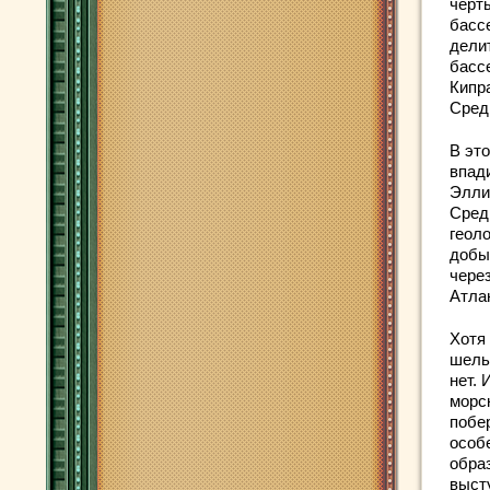
черт
басс
дели
басс
Кипра
Сред
В эт
впад
Элли
Сред
геол
добы
чере
Атла
Хотя 
шель
нет.
морск
побе
особ
обра
выст