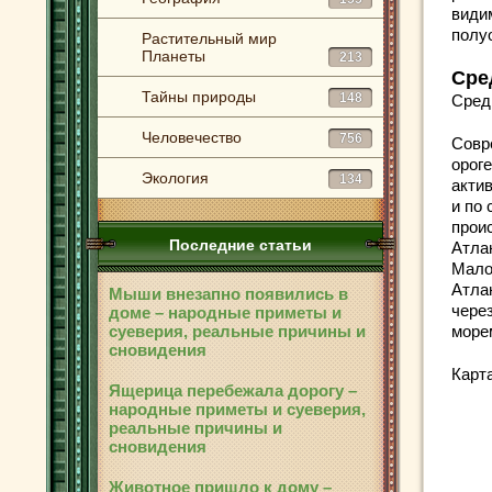
види
полу
Растительный мир
Планеты
213
Сре
Тайны природы
148
Сред
Человечество
756
Совр
орог
Экология
134
акти
и по
прои
Последние статьи
Атла
Мало
Атла
Мыши внезапно появились в
чере
доме – народные приметы и
суеверия, реальные причины и
море
сновидения
Карт
Ящерица перебежала дорогу –
народные приметы и суеверия,
реальные причины и
сновидения
Животное пришло к дому –