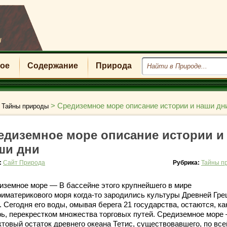
u
ое
Содержание
Природа
>
>
Средиземное море описание истории и наши дн
Тайны природы
едиземное море описание истории и
ши дни
:
Сайт Природа
Рубрика:
Тайны п
иземное море — В бассейне этого крупнейшего в мире
риматерикового моря когда-то зародились культуры Древней Гре
 Сегодня его воды, омывая берега 21 государства, остаются, ка
рь, перекрестком множества торговых путей. Средиземное море
ктовый остаток древнего океана Тетис, существовавшего, по все