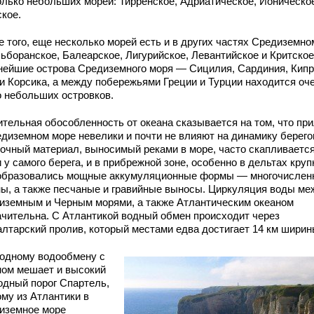
олько небольших морей: Тирренское, Адриатическое, Ионическо
ское.
е того, еще несколько морей есть и в других частях Средиземн
ьборанское, Балеарское, Лигурийское, Левантийское и Критское
нейшие острова Средиземного моря — Сицилия, Сардиния, Кипр
 и Корсика, а между побережьями Греции и Турции находится оч
о небольших островков.
ительная обособленность от океана сказывается на том, что пр
едиземном море невелики и почти не влияют на динамику берего
очный материал, выносимый реками в море, часто скапливаетс
 у самого берега, и в прибрежной зоне, особенно в дельтах кру
 образовались мощные аккумуляционные формы — многочислен
ны, а также песчаные и гравийные выносы. Циркуляция воды ме
иземным и Черным морями, а также Атлантическим океаном
ачительна. С Атлантикой водный обмен происходит через
алтарский пролив, который местами едва достигает 14 км ширин
одному водообмену с
ном мешает и высокий
одный порог Спартель,
ому из Атлантики в
иземное море