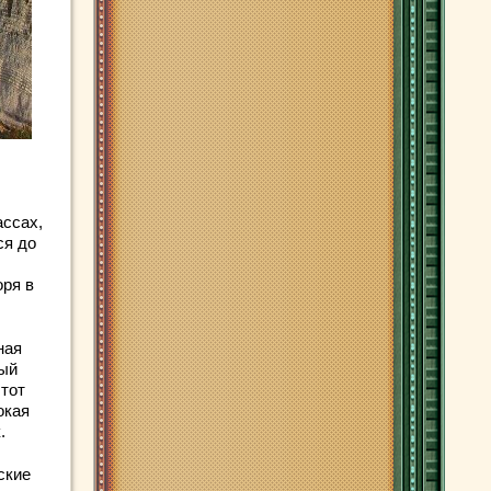
ассах,
ся до
оря в
ная
ный
этот
окая
.
ские