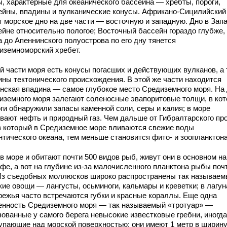
ы, характерные для океанического бассейна — хребты, пороги,
ейны, впадины и вулканические конусы. Африкано-Сицилийский
т морское дно на две части — восточную и западную. Дно в Зап
ейне относительно пологое; Восточный бассейн гораздо глубже, 
 до Апеннинского полуострова по его дну тянется
иземноморский хребет.
ой части моря есть конусы погасших и действующих вулканов, а
ины тектонического происхождения. В этой же части находится
нская впадина — самое глубокое место Средиземного моря. На
иземного моря залегают соленосные эвапоритовые толщи, в ко
оги обнаружили запасы каменной соли, серы и калия; в море
вают нефть и природный газ. Чем дальше от Гибралтарского пр
з который в Средиземное море вливаются свежие воды
нтического океана, тем меньше становится фито- и зоопланктона
в море и обитают почти 500 видов рыб, живут они в основном на
фе, а вот на глубине из-за малочисленного планктона рыбы поч
 Из съедобных моллюсков широко распространены так называе
ие овощи — лангусты, осьминоги, кальмары и креветки; в лагун
режья часто встречаются губки и красные кораллы. Еще одна
енность Средиземного моря — так называемый «тротуар» —
зованные у самого берега невысокие известковые гребни, иногда
упающие над морской поверхностью; они имеют 1 метр в ширину,