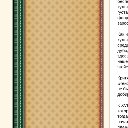
бесп
куль
густа
флор
заро
Как и
куль
сред
дуба
здесь
наше
эгейс
Крит
Эгей
не бы
добир
К XV
котор
тогд
нача
плем